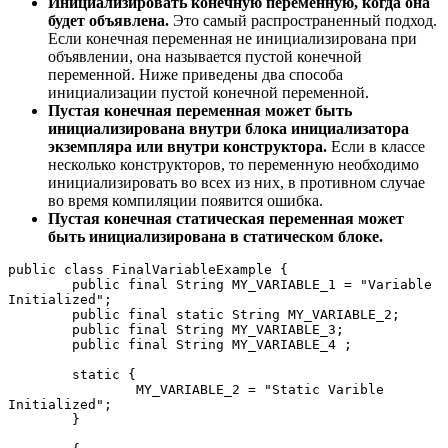
Инициализировать конечную переменную, когда она
будет объявлена.
Это самый распространенный подход.
Если конечная переменная не инициализирована при
объявлении, она называется пустой конечной
переменной. Ниже приведены два способа
инициализации пустой конечной переменной.
Пустая конечная переменная может быть
инициализирована внутри блока инициализатора
экземпляра или внутри конструктора.
Если в классе
несколько конструкторов, то переменную необходимо
инициализировать во всех из них, в противном случае
во время компиляции появится ошибка.
Пустая конечная статическая переменная может
быть инициализирована в статическом блоке.
public class FinalVariableExample {

	public final String MY_VARIABLE_1 = "Variable 
Initialized";

	public final static String MY_VARIABLE_2;

	public final String MY_VARIABLE_3;

	public final String MY_VARIABLE_4 ;

	static {

		MY_VARIABLE_2 = "Static Varible 
Initialized";

	}
