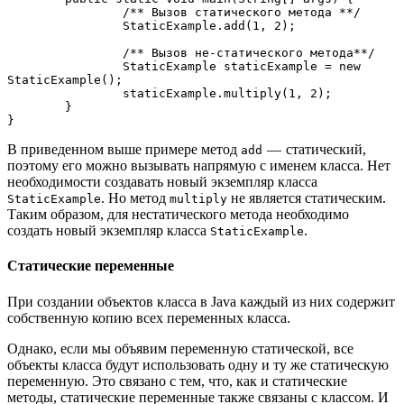
		/** Вызов статического метода **/

		StaticExample.add(1, 2);

		/** Вызов не-статического метода**/

		StaticExample staticExample = new 
StaticExample();

		staticExample.multiply(1, 2);

	}

}
В приведенном выше примере метод
— статический,
add
поэтому его можно вызывать напрямую с именем класса. Нет
необходимости создавать новый экземпляр класса
. Но метод
не является статическим.
StaticExample
multiply
Таким образом, для нестатического метода необходимо
создать новый экземпляр класса
.
StaticExample
Статические переменные
При создании объектов класса в Java каждый из них содержит
собственную копию всех переменных класса.
Однако, если мы объявим переменную статической, все
объекты класса будут использовать одну и ту же статическую
переменную. Это связано с тем, что, как и статические
методы, статические переменные также связаны с классом. И