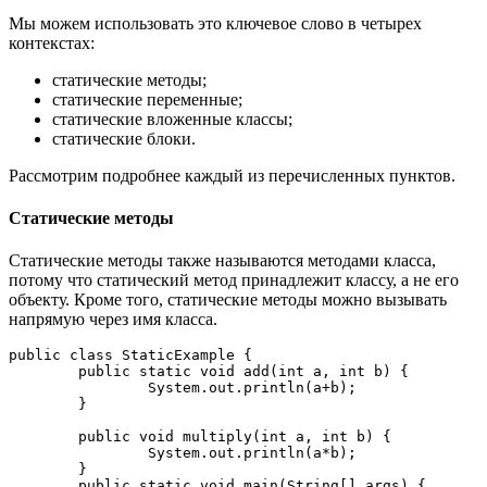
Мы можем использовать это ключевое слово в четырех
контекстах:
статические методы;
статические переменные;
статические вложенные классы;
статические блоки.
Рассмотрим подробнее каждый из перечисленных пунктов.
Статические методы
Статические методы также называются методами класса,
потому что статический метод принадлежит классу, а не его
объекту. Кроме того, статические методы можно вызывать
напрямую через имя класса.
public class StaticExample {

	public static void add(int a, int b) {

		System.out.println(a+b);

	}

	public void multiply(int a, int b) {

		System.out.println(a*b);

	}

	public static void main(String[] args) {
