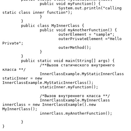
		public void myFunction() {

			System.out.println("calling 
static class inner function");

		}		

	}

	public class MyInnerClass {

		public void myAnotherFunction() {

			outerElement = "sample";

			outerPrivateElement ="Hello 
Private";

			outerMethod();

		}	

	}

	public static void main(String[] args) {

		/**Вызов статического внутренего 
класса **/

		InnerClassExample.MyStaticInnerClass 
staticInner = new 
InnerClassExample.MyStaticInnerClass();

		staticInner.myFunction();

		/*Вызов внутреннего класса **/

		InnerClassExample.MyInnerClass 
innerClass = new InnerClassExample().new 
MyInnerClass();

		innerClass.myAnotherFunction();		
	}

}