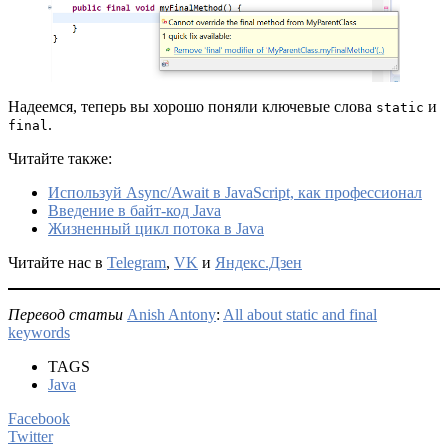
Надеемся, теперь вы хорошо поняли ключевые слова
и
static
.
final
Читайте также:
Используй Async/Await в JavaScript, как профессионал
Введение в байт-код Java
Жизненный цикл потока в Java
Читайте нас в
Telegram
,
VK
и
Яндекс.Дзен
Перевод статьи
Anish Antony
:
All about static and final
keywords
TAGS
Java
Facebook
Twitter