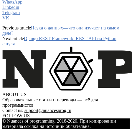
WhatsApp
Linkedin
Telegram
VK
Previous article
Наука о данных — что она изучает на самом
деле?
Next article
Django REST Framework: REST API на Python
с нуля
ABOUT US
Образовательные статьи и переводы — всё для
программистов
Contact us:
support@nuancesprog.ru
FOLLOW US
© Nuances of programming, 2018-2020. При копировании
материала ссылка на источник обязательна.