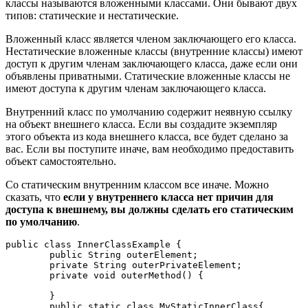
классы называются вложенными классами. Они бывают двух
типов: статические и нестатические.
Вложенный класс является членом заключающего его класса.
Нестатические вложенные классы (внутренние классы) имеют
доступ к другим членам заключающего класса, даже если они
объявлены приватными. Статические вложенные классы не
имеют доступа к другим членам заключающего класса.
Внутренний класс по умолчанию содержит неявную ссылку
на объект внешнего класса. Если вы создадите экземпляр
этого объекта из кода внешнего класса, все будет сделано за
вас. Если вы поступите иначе, вам необходимо предоставить
объект самостоятельно.
Со статическим внутренним классом все иначе. Можно
сказать, что
если у внутреннего класса нет причин для
доступа к внешнему, вы должны сделать его статическим
по умолчанию
.
public class InnerClassExample {

	public String outerElement;

	private String outerPrivateElement;

	private void outerMethod() {

	}

	public static class MyStaticInnerClass{
