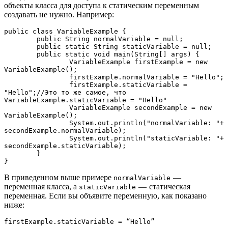
объекты класса для доступа к статическим переменным
создавать не нужно. Например:
public class VariableExample {
	public String normalVariable = null;
	public static String staticVariable = null;
	public static void main(String[] args) {
		VariableExample firstExample = new 
VariableExample();
		firstExample.normalVariable = "Hello";
		firstExample.staticVariable = 
"Hello";//Это то же самое, что 
VariableExample.staticVariable = "Hello"
		VariableExample secondExample = new 
VariableExample();
		System.out.println("normalVariable: "+ 
secondExample.normalVariable);
		System.out.println("staticVariable: "+ 
secondExample.staticVariable);
	}
}
В приведенном выше примере
—
normalVariable
переменная класса, а
— статическая
staticVariable
переменная. Если вы объявите переменную, как показано
ниже:
firstExample.staticVariable = “Hello”