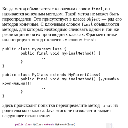
Когда метод объявляется с ключевым словом
, он
final
называется конечным методом. Такой метод не может быть
переопределен. Это присутствует в классе
— ряд его
Object
методов конечные. С ключевым словом
объявляются
final
методы, для которых необходимо следовать одной и той же
реализации во всех производных классах. Фрагмент ниже
иллюстрирует метод с ключевым словом
:
final
public class MyParentClass {
	public final void myFinalMethod() {
		...
	}
}
public class MyClass extends MyParentClass{
	public final void myFinalMethod() {//Ошибка 
компиляции!!!
		...
	}
}
Здесь происходит попытка переопределить метод
из
final
родительского класса. Java этого не позволяет и выдает
следующее исключение: