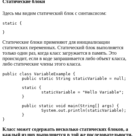
Статические блоки
Здесь мы видим статический блок с синтаксисом:
static {

}
Статические блоки применяют для инициализации
статических переменных. Статический блок выполняется
только один раз, когда класс загружается в память. Это
происходит, если в коде запрашивается либо объект класса,
либо статические члены этого класса.
public class VariableExample {
	public static String staticVariable = null;
	static {
		staticVariable = "Hello Variable";
	}
	public static void main(String[] args) {
		System.out.println(staticVariable);
	}
}
Класс может содержать несколько статических блоков, а
каждый из них выполняется в той же последовательности,