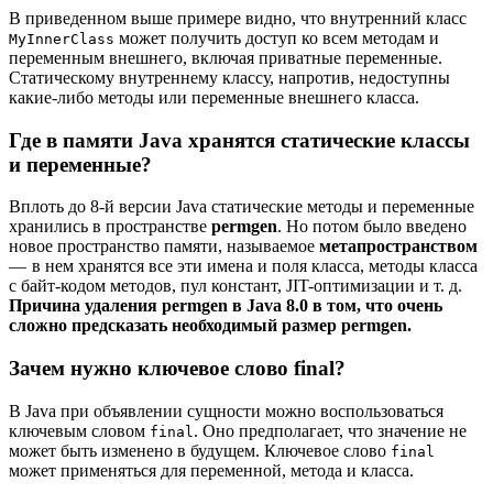
В приведенном выше примере видно, что внутренний класс
может получить доступ ко всем методам и
MyInnerClass
переменным внешнего, включая приватные переменные.
Статическому внутреннему классу, напротив, недоступны
какие-либо методы или переменные внешнего класса.
Где в памяти Java хранятся статические классы
и переменные?
Вплоть до 8-й версии Java статические методы и переменные
хранились в пространстве
permgen
. Но потом было введено
новое пространство памяти, называемое
метапространством
— в нем хранятся все эти имена и поля класса, методы класса
с байт-кодом методов, пул констант, JIT-оптимизации и т. д.
Причина удаления permgen в Java 8.0 в том, что очень
сложно предсказать необходимый размер permgen.
Зачем нужно ключевое слово final?
В Java при объявлении сущности можно воспользоваться
ключевым словом
. Оно предполагает, что значение не
final
может быть изменено в будущем. Ключевое слово
final
может применяться для переменной, метода и класса.