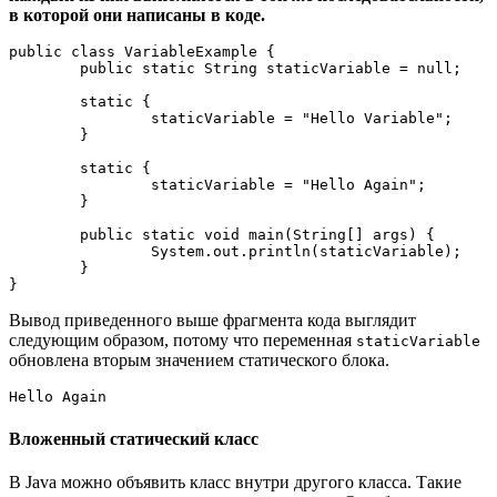
в которой они написаны в коде.
public class VariableExample {
	public static String staticVariable = null;
	static {
		staticVariable = "Hello Variable";
	}
	static {
		staticVariable = "Hello Again";
	}
	public static void main(String[] args) {
		System.out.println(staticVariable);
	}
}
Вывод приведенного выше фрагмента кода выглядит
следующим образом, потому что переменная
staticVariable
обновлена вторым значением статического блока.
Hello Again
Вложенный статический класс
В Java можно объявить класс внутри другого класса. Такие