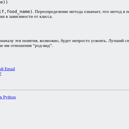
me))
lf,food_name)
. Переопределение метода означает, что метод в 
ки в зависимости от класса.
началу эти понятия, возможно, будет непросто усвоить. Лучший с
ые им отношения “род-вид”.
ой Email
?
in Python