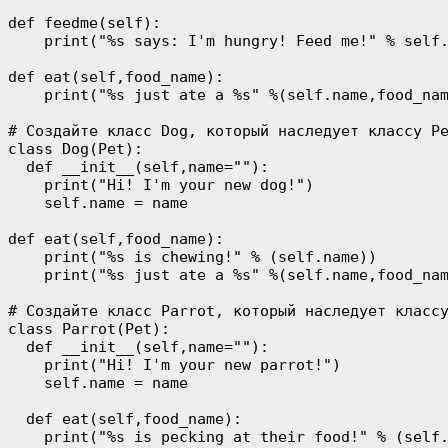
def feedme(self):

    print("%s says: I'm hungry! Feed me!" % self.
def eat(self,food_name):

    print("%s just ate a %s" %(self.name,food_nam
# Создайте класс Dog, который наследует классу Pe
class Dog(Pet):

  def __init__(self,name=""):

    print("Hi! I'm your new dog!")

    self.name = name  

def eat(self,food_name):

    print("%s is chewing!" % (self.name))

    print("%s just ate a %s" %(self.name,food_nam
# Создайте класс Parrot, который наследует классу
class Parrot(Pet):

  def __init__(self,name=""):

    print("Hi! I'm your new parrot!")

    self.name = name

  def eat(self,food_name):

    print("%s is pecking at their food!" % (self.