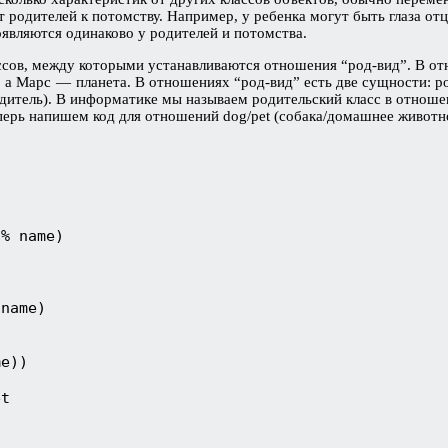
 родителей к потомству. Например, у ребенка могут быть глаза отц
оявляются одинаково у родителей и потомства.
ссов, между которыми устанавливаются отношения “род-вид”. В отн
а Марс — планета. В отношениях “род-вид” есть две сущности: ро
дитель). В информатике мы называем родительский класс в отноше
перь напишем код для отношений dog/pet (собака/домашнее животн
% name)

name)  

e))

t
