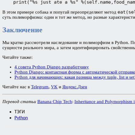
    print("%s just ate a %s" %(self.name,food_na
eat(se
В этом примере собака и попугай переопределяют метод
суть полиморфизма: один и тот же метод, но разные характеристи
Заключение
Мы кратко рассмотрели наследование и полиморфизм в Python. По
сущности реального мира, а затем идентифицировать свойственн
Читайте также:
4 совета Python Django разработчику
Python Django: контактная форма с автоматической отправк
Python для начинающих: какая разница между tuple, list и set
Читайте нас в
Telegram
,
VK
и
Яндекс.Дзен
Перевод статьи
Banana Chip Tech
:
Inheritance and Polymorphism 
ТЭГИ
Python