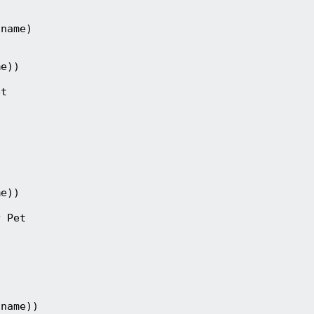
name)  

e))

t

e))

 Pet

name))
