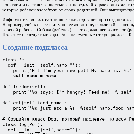
понятием и наследственностью как передачей характерных черт от
которые ребенок
наследует
от своих родителей. Они выглядят/пр
Информатика использует понятие наследования при создании кла
Например, собака — это домашнее животное, сельдерей — овощ, 
версией ребенка. Собака (ребенок) — это домашнее животное (ро
Подкласс наследует методы и/или переменные от суперкласса. Те
Создание подкласса
class Pet:

  def __init__(self,name=""):

    print("Hi! I'm your new pet! My name is: %s" 
    self.name = name  

def feedme(self):

    print("%s says: I'm hungry! Feed me!" % self.
def eat(self,food_name):

    print("%s just ate a %s" %(self.name,food_nam
# Создайте класс Dog, который наследует классу Pe
class Dog(Pet):

  def __init__(self,name=""):
