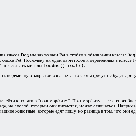
Dog
ия класса Dog мы заключаем Pet в скобки в объявлении класса:
ркласса Pet. Поскольку ни один из методов и переменных в классе 
feedme()
eat()
собен вызывать методы
и
.
ь переменную закрытой означает, что этот атрибут не будет досту
о перейти к понятию “полиморфизм”. Полиморфизм — это способно
е, но способ, которым они питаются, может отличаться. Например, 
машние животные, которые едят пищу, но разница в том, что они ед