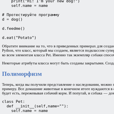
    print("Hi! I'm your new dog!")

    self.name = name

# Протестируйте программу

d = dog()

d.feedme()

d.eat("Potato")
Обратите внимание на то, что в приведенных примерах для создан
Python, что класс, который мы создаем, является подклассом супе
ко всем элементам класса Pet. Именно так экземпляр собаки спо
Некоторые атрибуты класса могут быть созданы закрытыми. Создат
Полиморфизм
Теперь, когда вы получили представление о наследовании, можн
примеру. Все домашние животные в конечном итоге нуждаются в ед
будет есть, пережевывая собачий корм. И попугай, и собака — до
class Pet:

  def __init__(self,name=""):

    self.name = name  
