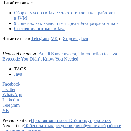
Читайте также:
Сборка мусора в Java: что это такое и как работает
в JVM
9 советов, как выделиться среди Java-разработчиков
Состояния потоков в Java
Читайте нас в
Telegram
,
VK
и
Яндекс.Дзен
Перевод статьи:
Anjali Samaraweera
,
“Introduction to Java
Bytecode You Didn’t Know You Needed”
TAGS
Java
Facebook
Twitter
WhatsApp
Linkedin
Telegram
VK
Previous article
Простая защита от DoS и брутфорс атак
Next article
10 бесплатных ресурсов для обучения обработке
естественного языка