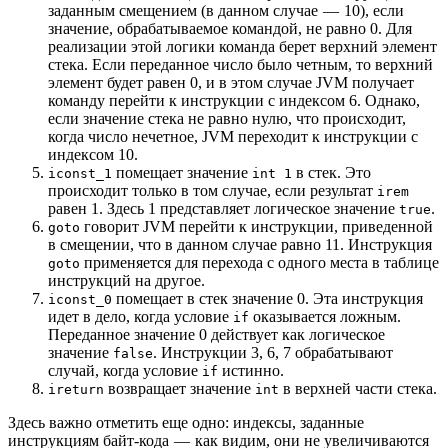
заданным смещением (в данном случае — 10), если
значение, обрабатываемое командой, не равно 0. Для
реализации этой логики команда берет верхний элемент
стека. Если переданное число было четным, то верхний
элемент будет равен 0, и в этом случае JVM получает
команду перейти к инструкции с индексом 6. Однако,
если значение стека не равно нулю, что происходит,
когда число нечетное, JVM переходит к инструкции с
индексом 10.
помещает значение
в стек. Это
iconst_1
int 1
происходит только в том случае, если результат
irem
равен 1. Здесь 1 представляет логическое значение
.
true
говорит JVM перейти к инструкции, приведенной
goto
в смещении, что в данном случае равно 11. Инструкция
применяется для перехода с одного места в таблице
goto
инструкций на другое.
помещает в стек значение 0. Эта инструкция
iconst_0
идет в дело, когда условие
оказывается ложным.
if
Переданное значение 0 действует как логическое
значение
. Инструкции 3, 6, 7 обрабатывают
false
случай, когда условие
истинно.
if
возвращает значение
в верхней части стека.
ireturn
int
Здесь важно отметить еще одно: индексы, заданные
инструкциям байт-кода — как видим, они не увеличиваются