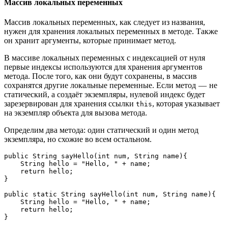
Массив локальных переменных
Массив локальных переменных, как следует из названия,
нужен для хранения локальных переменных в методе. Также
он хранит аргументы, которые принимает метод.
В массиве локальных переменных с индексацией от нуля
первые индексы используются для хранения аргументов
метода. После того, как они будут сохранены, в массив
сохранятся другие локальные переменные. Если метод — не
статический, а создаёт экземпляры, нулевой индекс будет
зарезервирован для хранения ссылки
, которая указывает
this
на экземпляр объекта для вызова метода.
Определим два метода: один статический и один метод
экземпляра, но схожие во всем остальном.
public String sayHello(int num, String name){

    String hello = "Hello, " + name;

    return hello;

}

public static String sayHello(int num, String name){

    String hello = "Hello, " + name;

    return hello;

}