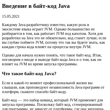
Введение в байт-код Java
15.05.2021
Каждому Java-разработчику известно, какую роль в
экосистеме языка играет JVM. Однако большинство не
разбирается в том, как работает JVM под капотом. Хотя для
разработки на Java это не обязательно, код станет лучше, если
вы глубже поймете JVM, потому что так вы будете знать, как
каждая строка кода влияет на процессы внутри JVM.
Однако для начала нужно понять, что такое байт-код. Итак,
поговорим о вводе и выводе байт-кода Java и о том, как он
влияет на JVM во время запуска программы.
Что такое байт-код Java?
Если в какой-то момент профессиональной жизни вы
слышали, как проповедуют независимость Java-программ от
платформ, скажите спасибо байт-коду.
Байт-код — это набор команд, который JVM применяет для
запуска программы. Поскольку байт-код, сгенерированный
для программы, не зависит от платформы, где она запущена,