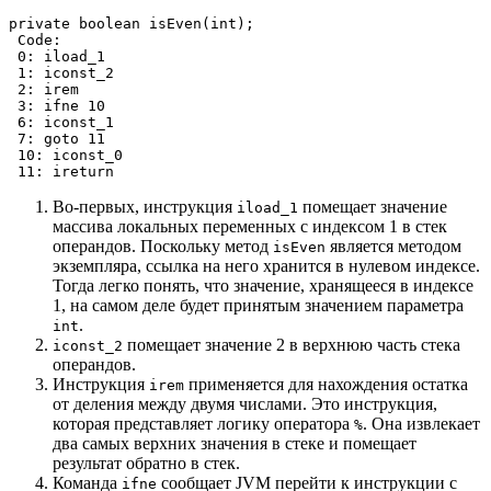
private boolean isEven(int);

 Code:

 0: iload_1

 1: iconst_2

 2: irem

 3: ifne 10

 6: iconst_1

 7: goto 11

 10: iconst_0

 11: ireturn
Во-первых, инструкция
помещает значение
iload_1
массива локальных переменных с индексом 1 в стек
операндов. Поскольку метод
является методом
isEven
экземпляра, ссылка на него хранится в нулевом индексе.
Тогда легко понять, что значение, хранящееся в индексе
1, на самом деле будет принятым значением параметра
.
int
помещает значение 2 в верхнюю часть стека
iconst_2
операндов.
Инструкция
применяется для нахождения остатка
irem
от деления между двумя числами. Это инструкция,
которая представляет логику оператора
. Она извлекает
%
два самых верхних значения в стеке и помещает
результат обратно в стек.
Команда
сообщает JVM перейти к инструкции с
ifne