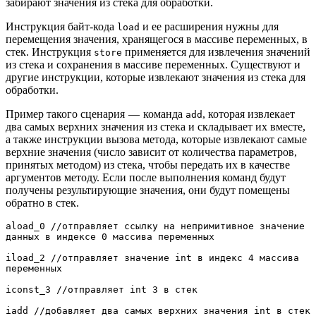
забирают значения из стека для обработки.
Инструкция байт-кода
и ее расширения нужны для
load
перемещения значения, хранящегося в массиве переменных, в
стек. Инструкция
применяется для извлечения значений
store
из стека и сохранения в массиве переменных. Существуют и
другие инструкции, которые извлекают значения из стека для
обработки.
Пример такого сценария — команда
, которая извлекает
add
два самых верхних значения из стека и складывает их вместе,
а также инструкции вызова метода, которые извлекают самые
верхние значения (число зависит от количества параметров,
принятых методом) из стека, чтобы передать их в качестве
аргументов методу. Если после выполнения команд будут
получены результирующие значения, они будут помещены
обратно в стек.
aload_0 //отправляет ссылку на непримитивное значение 
данных в индексе 0 массива переменных

iload_2 //отправляет значение int в индекс 4 массива 
переменных

iconst_3 //отправляет int 3 в стек

iadd //добавляет два самых верхних значения int в стек
