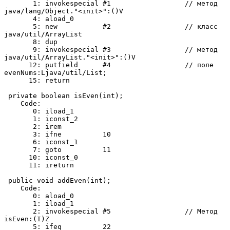
       1: invokespecial #1                  // метод 
java/lang/Object."<init>":()V

       4: aload_0

       5: new           #2                  // класс 
java/util/ArrayList

       8: dup

       9: invokespecial #3                  // метод 
java/util/ArrayList."<init>":()V

      12: putfield      #4                  // поле 
evenNums:Ljava/util/List;

      15: return

 private boolean isEven(int);

    Code:

       0: iload_1

       1: iconst_2

       2: irem

       3: ifne          10

       6: iconst_1

       7: goto          11

      10: iconst_0

      11: ireturn

 public void addEven(int);

    Code:

       0: aload_0

       1: iload_1

       2: invokespecial #5                  // Метод 
isEven:(I)Z

       5: ifeq          22
