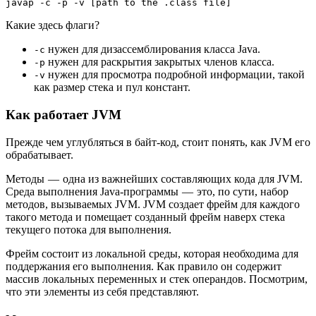
javap -c -p -v [path to the .class file]
Какие здесь флаги?
нужен для дизассемблирования класса Java.
-c
нужен для раскрытия закрытых членов класса.
-p
нужен для просмотра подробной информации, такой
-v
как размер стека и пул констант.
Как работает JVM
Прежде чем углубляться в байт-код, стоит понять, как JVM его
обрабатывает.
Методы — одна из важнейших составляющих кода для JVM.
Среда выполнения Java-программы — это, по сути, набор
методов, вызываемых JVM. JVM создает фрейм для каждого
такого метода и помещает созданный фрейм наверх стека
текущего потока для выполнения.
Фрейм состоит из локальной среды, которая необходима для
поддержания его выполнения. Как правило он содержит
массив локальных переменных и стек операндов. Посмотрим,
что эти элементы из себя представляют.