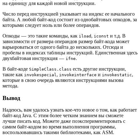
на единицу для каждой новой инструкции.
Число перед инструкцией указывает на индекс ее начального
байта. А любой байт-код состоит из однобайтовых опкодов, за
которыми следует ноль или более операндов.
Опкоды — это такие команды, как
,
и т.д. В
iload
iconst
зависимости от размера операндов размер байт-кода может
варьироваться от одного байта до нескольких. Отсюда и
пробелы в индексах таблицы инструкций. Единственная здесь
двухбайтовая инструкция —
.
ifne
В байт-коде
есть другие инструкции,
SimpleClass.class
такие как
,
и
,
invokespecial
invokeinterface
invokestatic
которые в свою очередь являются инструкциями вызова
метода.
Вывод
Надеюсь, вам удалось узнать кое-что новое о том, как работает
байт-код Java. С этим более четким знанием вы сможете
лучше писать код. Можете даже поэкспериментировать с
самим байт-кодом во время выполнения программы,
воспользовавшись такими библиотеками, как ASM.