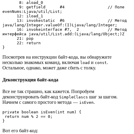
       8: aload_0

       9: getfield      #4                  // Поле 
evenNums:Ljava/util/List;

      12: iload_1

      13: invokestatic  #6                  // Метод 
java/lang/Integer.valueOf:(I)Ljava/lang/Integer;

      16: invokeinterface #7,  2            // Метод 
интерфейса java/util/List.add:(Ljava/lang/Object;)Z

      21: pop

      22: return

}
Посмотрев на инструкции байт-кода, вы обнаружите
несколько знакомых команд, включая
и
.
load
const
Остальное, однако, может даже сбить с толку.
Деконструкция байт-кода
Все не так страшно, как кажется. Попробуем
деконструировать байт-код
шаг за шагом.
SimpleClasсs
Начнем с самого простого метода —
.
isEven
private boolean isEven(int num) {

 return num % 2 == 0;

}
Вот его байт-код: