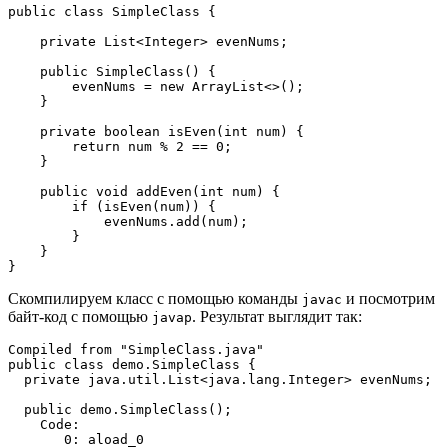
public class SimpleClass {

    private List<Integer> evenNums;

    public SimpleClass() {

        evenNums = new ArrayList<>();

    }

    private boolean isEven(int num) {

        return num % 2 == 0;

    }

    public void addEven(int num) {

        if (isEven(num)) {

            evenNums.add(num);

        }

    }

}
Скомпилируем класс с помощью команды
и посмотрим
javac
байт-код с помощью
. Результат выглядит так:
javap
Compiled from "SimpleClass.java"

public class demo.SimpleClass {

  private java.util.List<java.lang.Integer> evenNums;

  public demo.SimpleClass();

    Code:

       0: aload_0
