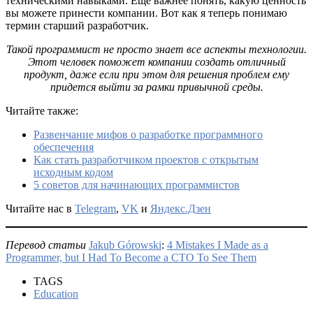
техническими навыками. Еще важнее понять, какую ценность
вы можете принести компании. Вот как я теперь понимаю
термин старший разработчик.
Такой программист не просто знает все аспекты технологии.
Этот человек поможет компании создать отличный
продукт, даже если при этом для решения проблем ему
придется выйти за рамки привычной среды.
Читайте также:
Развенчание мифов о разработке программного
обеспечения
Как стать разработчиком проектов с открытым
исходным кодом
5 советов для начинающих программистов
Читайте нас в
Telegram
,
VK
и
Яндекс.Дзен
Перевод статьи
Jakub Górowski
:
4 Mistakes I Made as a
Programmer, but I Had To Become a CTO To See Them
TAGS
Education