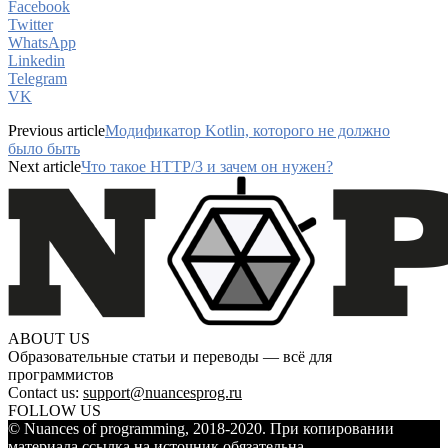
Facebook
Twitter
WhatsApp
Linkedin
Telegram
VK
Previous article
Модификатор Kotlin, которого не должно
было быть
Next article
Что такое HTTP/3 и зачем он нужен?
ABOUT US
Образовательные статьи и переводы — всё для
программистов
Contact us:
support@nuancesprog.ru
FOLLOW US
© Nuances of programming, 2018-2020. При копировании
материала ссылка на источник обязательна.