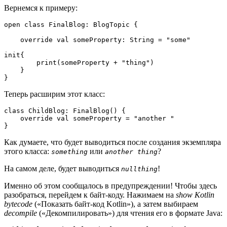
Вернемся к примеру:
open class FinalBlog: BlogTopic {

    override val someProperty: String = "some"

init{

        print(someProperty + "thing")

    }

}
Теперь расширим этот класс:
class ChildBlog: FinalBlog() {

    override val someProperty = "another "

}
Как думаете, что будет выводиться после создания экземпляра
этого класса:
или
?
something
another thing
На самом деле, будет выводиться
!
nullthing
Именно об этом сообщалось в предупреждении! Чтобы здесь
разобраться, перейдем к байт-коду. Нажимаем на
show Kotlin
bytecode
(«Показать байт-код Kotlin»), а затем выбираем
decompile
(«Декомпилировать») для чтения его в формате Java: