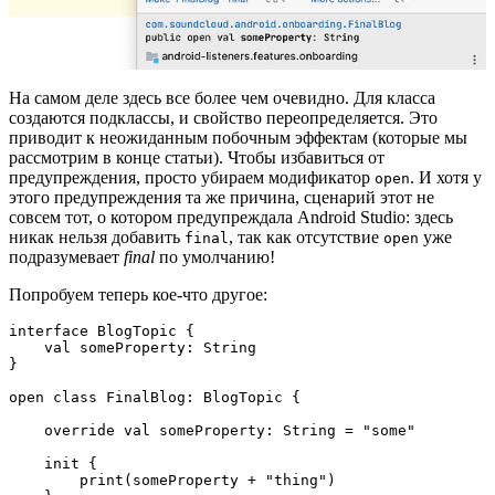
На самом деле здесь все более чем очевидно. Для класса
создаются подклассы, и свойство переопределяется. Это
приводит к неожиданным побочным эффектам (которые мы
рассмотрим в конце статьи). Чтобы избавиться от
предупреждения, просто убираем модификатор
. И хотя у
open
этого предупреждения та же причина, сценарий этот не
совсем тот, о котором предупреждала Android Studio: здесь
никак нельзя добавить
, так как отсутствие
уже
final
open
подразумевает
final
по умолчанию!
Попробуем теперь кое-что другое:
interface BlogTopic {

    val someProperty: String

}

open class FinalBlog: BlogTopic {

    override val someProperty: String = "some"

    init {

        print(someProperty + "thing")
