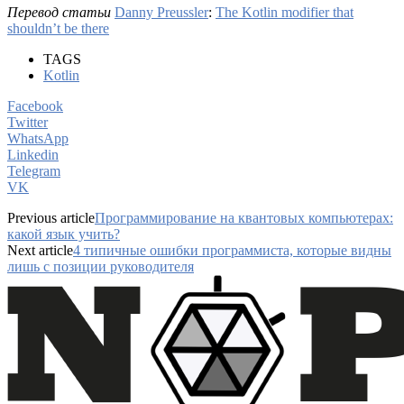
Перевод статьи
Danny Preussler
:
The Kotlin modifier that
shouldn’t be there
TAGS
Kotlin
Facebook
Twitter
WhatsApp
Linkedin
Telegram
VK
Previous article
Программирование на квантовых компьютерах:
какой язык учить?
Next article
4 типичные ошибки программиста, которые видны
лишь с позиции руководителя