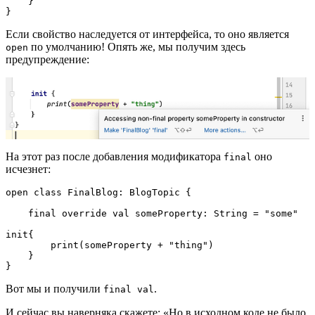
    }

}
Если свойство наследуется от интерфейса, то оно является
по умолчанию! Опять же, мы получим здесь
open
предупреждение:
На этот раз после добавления модификатора
оно
final
исчезнет:
open class FinalBlog: BlogTopic {

    final override val someProperty: String = "some"

init{

        print(someProperty + "thing")

    }

}
Вот мы и получили
.
final val
И сейчас вы наверняка скажете: «Но в исходном коде не было