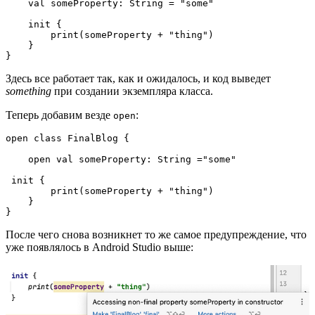
    val someProperty: String = "some"

    init {

        print(someProperty + "thing")

    }

}
Здесь все работает так, как и ожидалось, и код выведет
something
при создании экземпляра класса.
Теперь добавим везде
:
open
open class FinalBlog {

    open val someProperty: String ="some"

 init {

        print(someProperty + "thing")

    }

}
После чего снова возникнет то же самое предупреждение, что
уже появлялось в Android Studio выше: