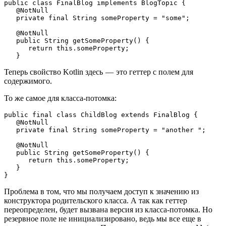
public class FinalBlog implements BlogTopic {

   @NotNull

   private final String someProperty = "some";

   @NotNull

   public String getSomeProperty() {

      return this.someProperty;

   }
Теперь свойство Kotlin здесь — это геттер с полем для
содержимого.
То же самое для класса-потомка:
public final class ChildBlog extends FinalBlog {

   @NotNull

   private final String someProperty = "another ";

   @NotNull

   public String getSomeProperty() {

      return this.someProperty;

   }

}
Проблема в том, что мы получаем доступ к значению из
конструктора родительского класса. А так как геттер
переопределен, будет вызвана версия из класса-потомка. Но
резервное поле не инициализировано, ведь мы все еще в