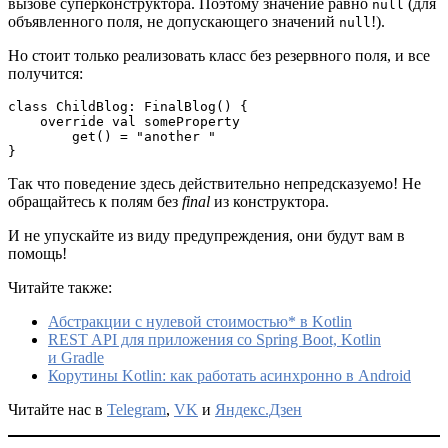
вызове суперконструктора. Поэтому значение равно
(для
null
объявленного поля, не допускающего значений
!).
null
Но стоит только реализовать класс без резервного поля, и все
получится:
class ChildBlog: FinalBlog() {

    override val someProperty

        get() = "another "

}
Так что поведение здесь действительно непредсказуемо! Не
обращайтесь к полям без
final
из конструктора.
И не упускайте из виду предупреждения, они будут вам в
помощь!
Читайте также:
Абстракции с нулевой стоимостью* в Kotlin
REST API для приложения со Spring Boot, Kotlin
и Gradle
Корутины Kotlin: как работать асинхронно в Android
Читайте нас в
Telegram
,
VK
и
Яндекс.Дзен