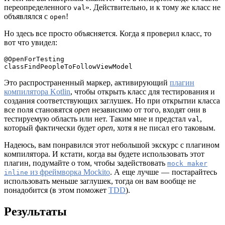
переопределенного
». Действительно, и к тому же класс не
val
объявлялся с
!
open
Но здесь все просто объясняется. Когда я проверил класс, то
вот что увидел:
@OpenForTesting

classFindPeopleToFollowViewModel
Это распространенный маркер, активирующий
плагин
компилятора Kotlin
, чтобы открыть класс для тестирования и
создания соответствующих заглушек. Но при открытии класса
все поля становятся
open
независимо от того, входят они в
тестируемую область или нет. Таким мне и предстал
,
val
который фактически будет
open
, хотя я не писал его таковым.
Надеюсь, вам понравился этот небольшой экскурс с плагином
компилятора. И кстати, когда вы будете использовать этот
плагин, подумайте о том, чтобы задействовать
mock maker
из фреймворка Mockito
. А еще лучше — постарайтесь
inline
использовать меньше заглушек, тогда он вам вообще не
понадобится (в этом поможет
TDD
).
Результаты