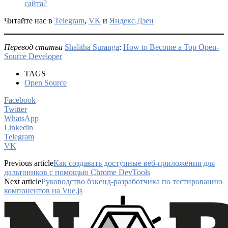
сайта?
Читайте нас в
Telegram
,
VK
и
Яндекс.Дзен
Перевод статьи
Shalitha Suranga
:
How to Become a Top Open-
Source Developer
TAGS
Open Source
Facebook
Twitter
WhatsApp
Linkedin
Telegram
VK
Previous article
Как создавать доступные веб-приложения для
дальтоников с помощью Chrome DevTools
Next article
Руководство бэкенд-разработчика по тестированию
компонентов на Vue.js