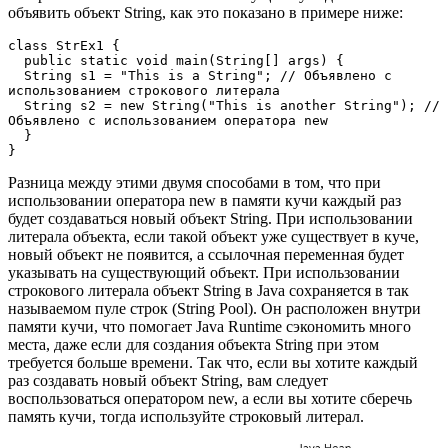
объявить объект String, как это показано в примере ниже:
class StrEx1 {

  public static void main(String[] args) {

  String s1 = "This is a String"; // Объявлено с 
использованием строкового литерала

  String s2 = new String("This is another String"); // 
Объявлено с использованием оператора new

  }

}
Разница между этими двумя способами в том, что при
использовании оператора new в памяти кучи каждый раз
будет создаваться новый объект String. При использовании
литерала объекта, если такой объект уже существует в куче,
новый объект не появится, а ссылочная переменная будет
указывать на существующий объект. При использовании
строкового литерала объект String в Java сохраняется в так
называемом пуле строк (String Pool). Он расположен внутри
памяти кучи, что помогает Java Runtime сэкономить много
места, даже если для создания объекта String при этом
требуется больше времени. Так что, если вы хотите каждый
раз создавать новый объект String, вам следует
воспользоваться оператором new, а если вы хотите сберечь
память кучи, тогда используйте строковый литерал.