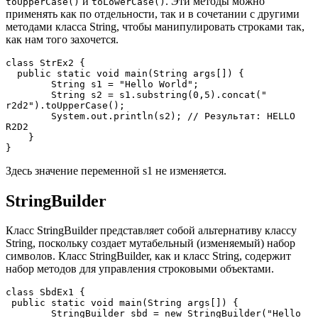
и
. Эти методы можно
toUpperCase()
toLowerCase()
применять как по отдельности, так и в сочетании с другими
методами класса String, чтобы манипулировать строками так,
как нам того захочется.
class StrEx2 {

  public static void main(String args[]) {

        String s1 = "Hello World";

        String s2 = s1.substring(0,5).concat(" 
r2d2").toUpperCase();

        System.out.println(s2); // Результат: HELLO 
R2D2

    }

}
Здесь значение переменной s1 не изменяется.
StringBuilder
Класс StringBuilder представляет собой альтернативу классу
String, поскольку создает мутабельный (изменяемый) набор
символов. Класс StringBuilder, как и класс String, содержит
набор методов для управления строковыми объектами.
class SbdEx1 {

 public static void main(String args[]) {

        StringBuilder sbd = new StringBuilder("Hello 