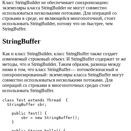
Класс StringBuilder не обеспечивает синхронизацию:
экземпляры класса StringBuilder не могут совместно
использоваться несколькими потоками. Для операций со
строками в среде, не являющейся многопоточной, стоит
использовать StringBuilder, потому что он быстрее, чем
StringBuffer.
StringBuffer
Как и класс StringBuilder, класс StringBuffer также создает
изменяемый строковый объект. И StringBuffer содержит те же
методы, что и StringBuilder. Таким образом, разница между
ними в том, что класс StringBuffer — потокобезопасный и
синхронизированный: экземпляры класса StringBuffer могут
совместно использоваться несколькими потоками. Для
операций со строками в многопоточных средах стоит
использовать StringBuffer.
class Test extends Thread  {  

  StringBuffer sbr;

    public Test() {

        sbr = new StringBuffer();

    }

    public String hello() {
