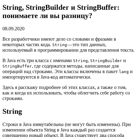
String, StringBuilder и StringBuffer:
понимаете ли вы разницу?
08.09.2020
Все разработчики имеют дело со словами и фразами в
некоторых частях кода.
— это тип данных,
String
используемый в программировании для представления текста.
В Java есть три класса с именами
,
и
String
StringBuilder
, где содержатся методы, написанные для
StringBuffer
операций над строками. Эти классы включены в пакет
и
lang
импортируются в Java-код автоматически.
Здесь я расскажу подробнее об этих классах, а также о том,
как и когда их использовать, чтобы облегчить себе работу со
строками.
String
Строки в Java иммутабельны (не могут быть изменены). При
изменении объекта String в Java каждый раз создается
совершенно новый объект. В Java существует два способа