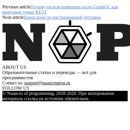
Previous article
Почему нельзя разрешать поля GraphQL как
конечные точки REST
Next article
Навигация по настраиваемой доставке
ABOUT US
Образовательные статьи и переводы — всё для
программистов
Contact us:
support@nuancesprog.ru
FOLLOW US
© Nuances of programming, 2018-2020. При копировании
материала ссылка на источник обязательна.