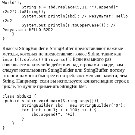
World");

        String s = sbd.replace(5,11,"").append(" 
r2d2").toString();

        System.out.println(sbd); // Результат: Hello 
r2d2

        System.out.println(s.toUpperCase()); //
Результат: HELLO R2D2

    }

}
Классы StringBuilder и StringBuffer предоставляют важные
методы, которых не предоставляет класс String, такие как
,
и
. Если вы много раз
insert()
delete()
reverse()
совершаете какие-либо действия над строками в коде, вам
следует использовать StringBuilder или StringBuffer, потому
что они намного быстрее и потребляют меньше памяти, чем
String. Например, если вы используете конкатенацию строк в
цикле, то лучше применять StringBuilder.
class SbdEx2 {

 public static void main(String args[]){

        StringBuilder sbd = new StringBuilder("0");

        for (int i = 1; i < 100; i++) {

            sbd.append(", "+i);

        }

    }

}