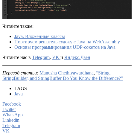
Читайте также:
Java. Вложенные классы
Портируем решатель судоку с Java на WebAssembly
Основы программирования UDP-сокетов на Java
Читайте нас в
Telegram
,
VK
и
Яндекс.Дзен
Перевод статьи:
Manusha Chethiyawardhana
,
“String,
StringBuilder, and StringBuffer Do You Know the Difference?”
TAGS
Java
Facebook
Twitter
WhatsApp
Linkedin
Telegram
VK