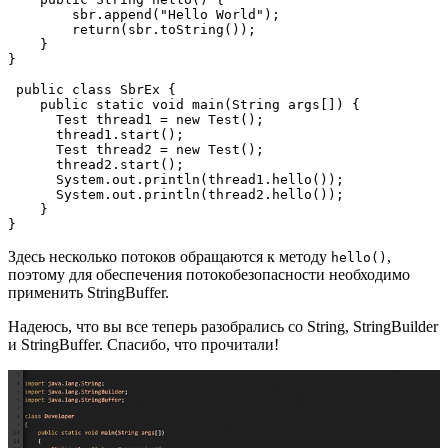
        sbr.append("Hello World");

        return(sbr.toString());

    }

}

 public class SbrEx {  

    public static void main(String args[]) {

      Test thread1 = new Test(); 

      thread1.start(); 

      Test thread2 = new Test(); 

      thread2.start(); 

      System.out.println(thread1.hello());

      System.out.println(thread2.hello());

    }

}
Здесь несколько потоков обращаются к методу
,
hello()
поэтому для обеспечения потокобезопасности необходимо
применить StringBuffer.
Надеюсь, что вы все теперь разобрались со String, StringBuilder
и StringBuffer. Спасибо, что прочитали!