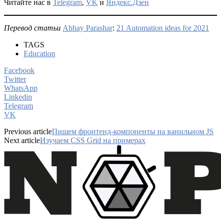
Читайте нас в
Telegram
,
VK
и
Яндекс.Дзен
Перевод статьи
Abhay Parashar
:
21 Automation ideas for 2021
TAGS
Education
Facebook
Twitter
WhatsApp
Linkedin
Telegram
VK
Previous article
Пишем фронтенд-компоненты на ванильном JS
Next article
Изучаем CSS Grid на примерах