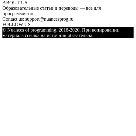
ABOUT US
Образовательные статьи и переводы — всё для
программистов
Contact us:
support@nuancesprog.ru
FOLLOW US
© Nuances of programming, 2018-2020. При копировании
материала ссылка на источник обязательна.