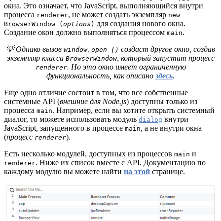
окна. Это означает, что JavaScript, выполняющийся внутри
процесса
, не может создать экземпляр
renderer
new
для создания нового окна.
BrowserWindow (
options
)
Создание окон должно выполняться процессом
.
main
💡 Однако вызов
создаст другое окно, создав
window.open ()
экземпляр класса
, который запустит процесс
BrowserWindow
. Но это окно имеет ограниченную
renderer
функциональность, как описано
здесь
.
Еще одно отличие состоит в том, что все собственные
системные API (
внешние для Node.js
) доступны только из
процесса
. Например, если вы хотите открыть системный
main
диалог, то можете использовать модуль
внутри
dialog
JavaScript, запущенного в процессе
, а не внутри окна
main
(
процесс
).
renderer
Есть несколько модулей, доступных из процессов
и
main
. Ниже их список вместе с API. Документацию по
renderer
каждому модулю вы можете найти
на этой
странице.