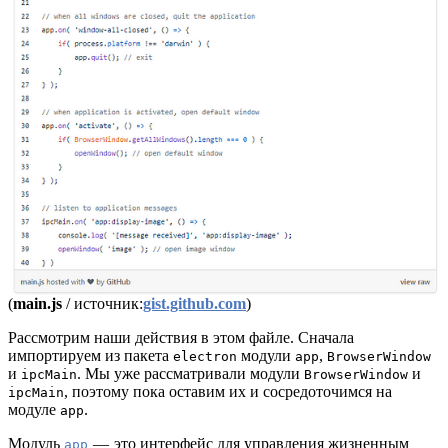
(
main.js
/ источник:
gist.github.com
)
Рассмотрим наши действия в этом файле. Сначала
импортируем из пакета
модули
,
electron
app
BrowserWindow
и
. Мы уже рассматривали модули
и
ipcMain
BrowserWindow
, поэтому пока оставим их и сосредоточимся на
ipcMain
модуле
.
app
Модуль
— это интерфейс для управления жизненным
app