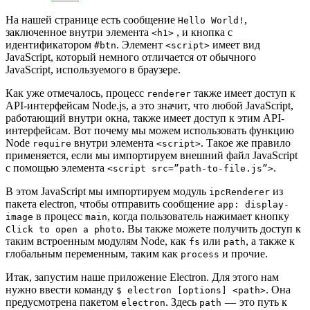
На нашей странице есть сообщение
,
Hello World!
заключенное внутри элемента
, и кнопка с
<h1>
идентификатором
. Элемент
имеет вид
#btn
<script>
JavaScript, который немного отличается от обычного
JavaScript, используемого в браузере.
Как уже отмечалось, процесс
также имеет доступ к
renderer
API-интерфейсам Node.js, а это значит, что любой JavaScript,
работающий внутри окна, также имеет доступ к этим API-
интерфейсам. Вот почему мы можем использовать функцию
Node
внутри элемента
. Такое же правило
require
<script>
применяется, если мы импортируем внешний файл JavaScript
с помощью элемента
.
<script src=”path-to-file.js”>
В этом JavaScript мы импортируем модуль
из
ipcRenderer
пакета electron, чтобы отправить сообщение
app: display-
в процесс
, когда пользователь нажимает кнопку
image
main
. Вы также можете получить доступ к
Click to open a photo
таким встроенным модулям Node, как
или
, а также к
fs
path
глобальным переменным, таким как
и прочие.
process
Итак, запустим наше приложение Electron. Для этого нам
нужно ввести команду
. Она
$ electron [options] <path>
предусмотрена пакетом
. Здесь
— это путь к
electron
path