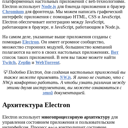
платформенных настольных приложений с веб-технологиями.
Electron использует
Node.js
для бэкенда приложения и браузер
Chromium
для фронтенда. Мы можем написать графический
интерфейс приложения с помощью HTML, CSS и JavaScript.
Electron обеспечивает интеграцию между JavaScript,
работающим в браузере, и JavaScript, работающим в Node.js.
На самом деле, указанные выше приложения созданы с
помощью
Electron
. Он имеет огромное сообщество,
множество сторонних модулей, большинство компаний
полагаются на него в своих настольных приложениях.
Вот
список таких приложений. В нем вы также можете найти
Twitch
,
Zeplin
и
WebTorrent
.
💡 Подобно Electron, для создания настольных приложений вы
также можете применять
NW.js
. Я лично не считаю, что с
NW.js комфортно работать. А чтобы узнать различия между
этими двумя инструментами, вы можете ознакомиться с
этой
документацией.
Архитектура Electron
Electron использует
многопроцессорную архитектуру
для
управления состоянием приложения и пользовательским
интерфейсом. Процесс
контролирует состояние
main