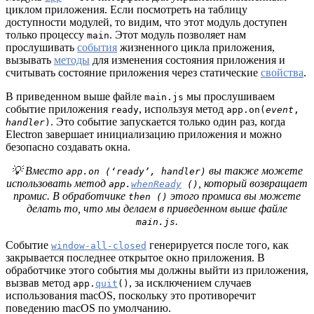
циклом приложения. Если посмотреть на таблицу
доступности модулей, то видим, что этот модуль доступен
только процессу
. Этот модуль позволяет нам
main
прослушивать
события
жизненного цикла приложения,
вызывать
методы
для изменения состояния приложения и
считывать состояние приложения через статические
свойства
.
В приведенном выше файле
мы прослушиваем
main.js
событие приложения
, используя метод
ready
app.on(
event
,
. Это событие запускается только один раз, когда
handler
)
Electron завершает инициализацию приложения и можно
безопасно создавать окна.
💡 Вместо
вы также можете
app.on (‘ready’, handler)
использовать метод
, который возвращает
app.
whenReady
()
промис. В обработчике
этого промиса вы можете
then ()
делать то, что мы делаем в приведенном выше файле
.
main.js
Событие
генерируется после того, как
window-all-closed
закрывается последнее открытое окно приложения. В
обработчике этого события мы должны выйти из приложения,
вызвав метод
, за исключением случаев
app.
quit
()
использования macOS, поскольку это противоречит
поведению macOS по умолчанию.