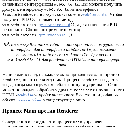
связанный с интерфейсом
. Вы можете получить
webContents
доступ к интерфейсу
из интерфейса
webContents
, используя свойство
. Чтобы
BrowserWindow
win.
webContents
получить PID ОС, примените метод
, а для получения PID
win.webContents.
getOSProcessId
()
рендеринга Chromium примените метод
.
win.webContents.
getProcessId
()
💡 Поскольку
— это просто высокоуровневый
BrowserWindow
интерфейс для интерфейса
, вы можете
webContents
вызвать
вместо
win.webContents.loadFile ()
для рендеринга HTML-страницы внутри
win.loadFile ()
окна.
На первый взгляд, на каждое окно приходится один процесс
, но это не всегда так. Процесс
создается
renderer
renderer
тогда, когда мы загружаем веб-страницу внутри окна. Окно
может порождать обработку другим
с помощью тега
renderer
HTML
,
предоставленного Electron,
или добавляя
<
webview
>
объект
в существующее окно.
BrowserView
Процесс Main против Renderer
Совершенно очевидно, что процесс
управляет
main
состоянием приложения, а процессы
управляют