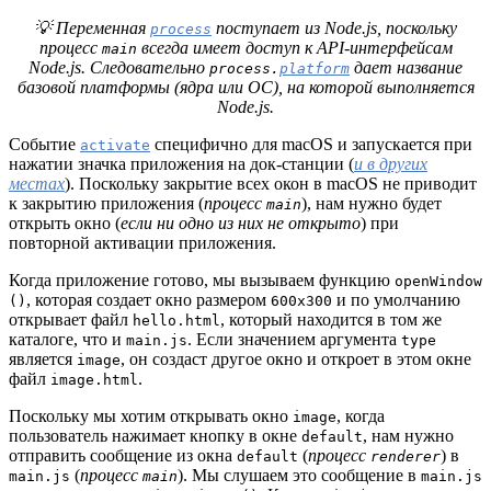
💡 Переменная
поступает из Node.js, поскольку
process
процесс
всегда имеет доступ к API-интерфейсам
main
Node.js. Следовательно
дает название
process.
platform
базовой платформы (ядра или ОС), на которой выполняется
Node.js.
Событие
специфично для macOS и запускается при
activate
нажатии значка приложения на док-станции (
и в других
местах
). Поскольку закрытие всех окон в macOS не приводит
к закрытию приложения (
процесс
), нам нужно будет
main
открыть окно (
если ни одно из них не открыто
) при
повторной активации приложения.
Когда приложение готово, мы вызываем функцию
openWindow
, которая создает окно размером
и по умолчанию
()
600x300
открывает файл
, который находится в том же
hello.html
каталоге, что и
. Если значением аргумента
main.js
type
является
, он создаст другое окно и откроет в этом окне
image
файл
.
image.html
Поскольку мы хотим открывать окно
, когда
image
пользователь нажимает кнопку в окне
, нам нужно
default
отправить сообщение из окна
(
процесс
) в
default
renderer
(
процесс
). Мы слушаем это сообщение в
main.js
main
main.js