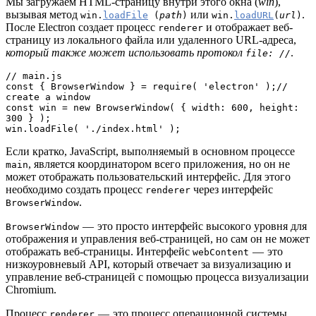
Мы загружаем HTML-страницу внутри этого окна (
win
),
вызывая метод
или
.
win.
loadFile
(
path
)
win.
loadURL
(
url
)
После Electron создает процесс
и отображает веб-
renderer
страницу из локального файла или удаленного URL-адреса,
который также может использовать
протокол
.
file: //
// main.js

const { BrowserWindow } = require( 'electron' );// 
create a window

const win = new BrowserWindow( { width: 600, height: 
300 } );

win.loadFile( './index.html' );
Если кратко, JavaScript, выполняемый в основном процессе
, является координатором всего приложения, но он не
main
может отображать пользовательский интерфейс. Для этого
необходимо создать процесс
через интерфейс
renderer
.
BrowserWindow
— это просто интерфейс высокого уровня для
BrowserWindow
отображения и управления веб-страницей, но сам он не может
отображать веб-страницы. Интерфейс
— это
webContent
низкоуровневый API, который отвечает за визуализацию и
управление веб-страницей с помощью процесса визуализации
Chromium.
Процесс
— это процесс операционной системы,
renderer