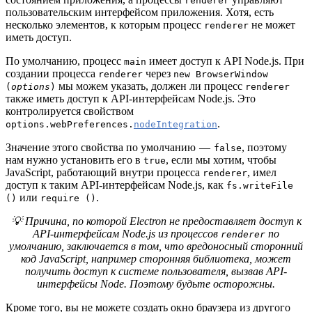
renderer
пользовательским интерфейсом приложения. Хотя, есть
несколько элементов, к которым процесс
не может
renderer
иметь доступ.
По умолчанию, процесс
имеет доступ к API Node.js. При
main
создании процесса
через
renderer
new BrowserWindow
мы можем указать, должен ли процесс
(
options
)
renderer
также иметь доступ к API-интерфейсам Node.js. Это
контролируется свойством
.
options.webPreferences.
nodeIntegration
Значение этого свойства по умолчанию —
, поэтому
false
нам нужно установить его в
, если мы хотим, чтобы
true
JavaScript, работающий внутри процесса
, имел
renderer
доступ к таким API-интерфейсам Node.js, как
fs.writeFile
или
.
()
require ()
💡 Причина, по которой Electron не предоставляет доступ к
API-интерфейсам Node.js из процессов
по
renderer
умолчанию, заключается в том, что вредоносный сторонний
код JavaScript, например сторонняя библиотека, может
получить доступ к системе пользователя, вызвав API-
интерфейсы Node. Поэтому будьте осторожны.
Кроме того, вы не можете создать окно браузера из другого