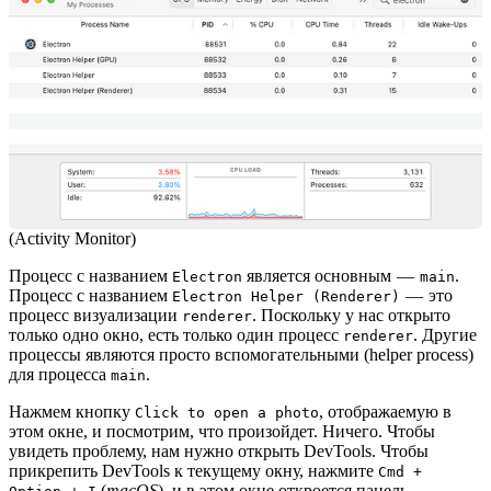
(Activity Monitor)
Процесс с названием
является основным —
.
Electron
main
Процесс с названием
— это
Electron Helper (Renderer)
процесс визуализации
. Поскольку у нас открыто
renderer
только одно окно, есть только один процесс
. Другие
renderer
процессы являются просто вспомогательными (helper process)
для процесса
.
main
Нажмем кнопку
, отображаемую в
Click to open a photo
этом окне, и посмотрим, что произойдет. Ничего. Чтобы
увидеть проблему, нам нужно открыть DevTools. Чтобы
прикрепить DevTools к текущему окну, нажмите
Cmd +
(
macOS
), и в этом окне откроется панель