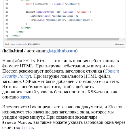
(
hello.html
/ источник:
gist.github.com
)
Наш файл
— это лишь простая веб-страница в
hello.html
формате HTML. При загрузке веб-страницы внутри окна
Electron рекомендует добавлять заголовок отклика (
Content
Security Policy
). При загрузке локального HTML-файла
заголовок CSP может быть добавлен с помощью
-тега.
мета
Этот шаг необходим для того, чтобы добавить
дополнительный уровень безопасности от XSS-атаки, как
описано
здесь
.
Элемент
определяет заголовок документа, и Electron
<title>
использует это значение для заголовка окна, которое мы
увидим через минуту. При создании экземпляра
вы также можете указать заголовок окна через
BrowserWindow
свойство
.
title