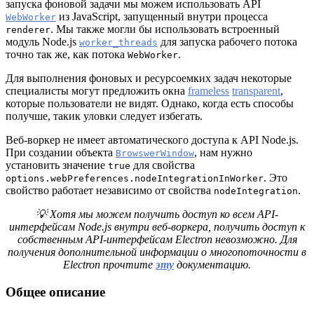
запуска фоновой задачи мы можем использовать API
из JavaScript, запущенный внутри процесса
WebWorker
. Мы также могли бы использовать встроенный
renderer
модуль Node.js
для запуска рабочего потока
worker_threads
точно так же, как потока
.
WebWorker
Для выполнения фоновых и ресурсоемких задач некоторые
специалисты могут предложить окна
frameless
transparent
,
которые пользователи не видят. Однако, когда есть способы
получше, такик уловки следует избегать.
Веб-воркер не имеет автоматического доступа к API Node.js.
При создании объекта
, нам нужно
BrowswerWindow
установить значение
для свойства
true
. Это
options.webPreferences.nodeIntegrationInWorker
свойство работает независимо от свойства
.
nodeIntegration
💡 Хотя мы можем получить доступ ко всем API-
интерфейсам Node.js внутри веб-воркера, получить доступ к
собственным API-интерфейсам Electron невозможно. Для
получения дополнительной информации о многопоточности в
Electron прочтите
эту
документацию.
Общее описание