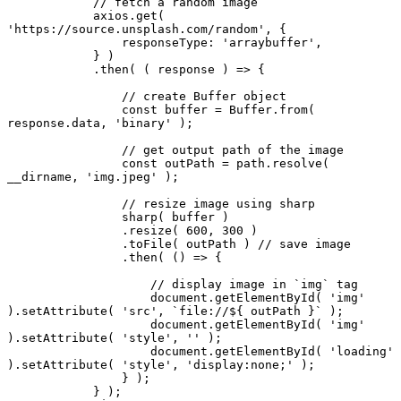
            // fetch a random image

            axios.get( 
'https://source.unsplash.com/random', {

                responseType: 'arraybuffer',

            } )

            .then( ( response ) => {

                // create Buffer object

                const buffer = Buffer.from( 
response.data, 'binary' );

                // get output path of the image

                const outPath = path.resolve( 
__dirname, 'img.jpeg' );

                // resize image using sharp

                sharp( buffer )

                .resize( 600, 300 )

                .toFile( outPath ) // save image

                .then( () => {

                    // display image in `img` tag

                    document.getElementById( 'img' 
).setAttribute( 'src', `file://${ outPath }` );

                    document.getElementById( 'img' 
).setAttribute( 'style', '' );

                    document.getElementById( 'loading' 
).setAttribute( 'style', 'display:none;' );

                } );

            } );
