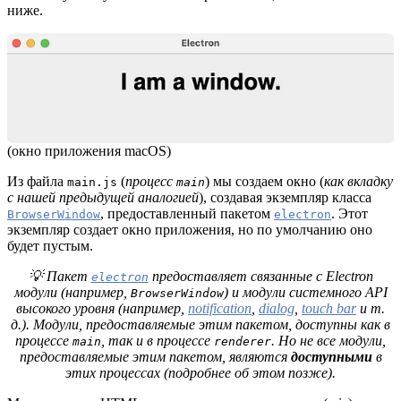
ниже.
(окно приложения macOS)
Из файла
(
процесс
) мы создаем окно (
как вкладку
main.js
main
с нашей предыдущей аналогией
), создавая экземпляр класса
, предоставленный пакетом
. Этот
BrowserWindow
electron
экземпляр создает окно приложения, но по умолчанию оно
будет пустым.
💡 Пакет
предоставляет связанные с Electron
electron
модули (например,
) и модули системного API
BrowserWindow
высокого уровня (например,
notification
,
dialog
,
touch bar
и т.
д.). Модули, предоставляемые этим пакетом, доступны как в
процессе
, так и в процессе
. Но не все модули,
main
renderer
предоставляемые этим пакетом, являются
доступными
в
этих процессах (подробнее об этом позже).