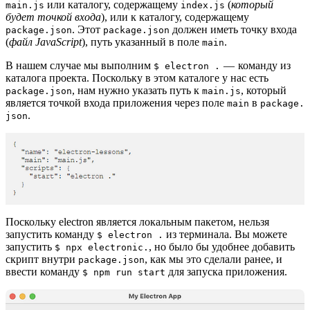
или каталогу, содержащему
(
который
main.js
index.js
будет точкой входа
), или к каталогу, содержащему
. Этот
должен иметь точку входа
package.json
package.json
(
файл
JavaScript
), путь указанный в поле
.
main
В нашем случае мы выполним
— команду из
$ electron .
каталога проекта. Поскольку в этом каталоге у нас есть
, нам нужно указать путь к
, который
package.json
main.js
является точкой входа приложения через поле
в
main
package.
.
json
Поскольку electron является локальным пакетом, нельзя
запустить команду
из терминала. Вы можете
$ electron .
запустить
, но было бы удобнее добавить
$ npx electronic.
скрипт внутри
, как мы это сделали ранее, и
package.json
ввести команду
для запуска приложения.
$ npm run start