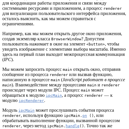
для координации работы приложения и связи между
системными ресурсами и приложением, а процесс
renderer
для визуализации пользовательского интерфейса приложения,
осталось выяснить, как мы можем справиться с
ограничениями.
Например, как мы можем открыть другое окно приложения,
создав экземпляр класса
? Допустим
BrowserWindow
пользователь нажимает в окне на элемент
, чтобы
<button>
увидеть изображение с элементами выбора масштаба. Именно
здесь на первый план выходит межпроцессная коммуникация
(
IPC
).
Мы можем запросить процесс
открыть окно, отправив
main
сообщение из процесса
или вызвав функцию,
renderer
написанную в процессе
(
JavaScript работает в
процессе
main
). Взаимодействие между процессами
и
main
main
renderer
происходит через модули IPC. Процесс
может
main
обращаться к модулю
, а процесс
— к
ipcMain
renderer
модулю
.
ipcRenderer
Модуль
может прослушивать события процесса
ipcMain
, используя функцию
, или
renderer
ipcMain.
on
()
обрабатывать выполнение функции, вызванной процессом
, через метод
. Точно так же
renderer
ipcMain.
handle
()