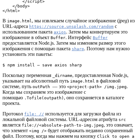
        </script>

    </body>

</html>
В
, мы извлекаем случайное изображение (
jpeg
) из
image.html
URL-адреса
с
https://source.unsplash.com/random
использованием пакета
. Затем мы конвертируем это
axios
изображение в объект
. Интерфейс
Buffer
Buffer
предоставляется Node.js. Затем мы изменяем размер этого
изображения с помощью пакета
. Поэтому нам нужно
sharp
установить эти пакеты:
$ npm install — save axios sharp
Поскольку переменная
, предоставленная Node.js,
_dirname
указывает на абсолютный путь
в файловой
image.html
системе, путь
— это
.
outPath
<project-path> /img.jpeg
Когда мы сохраняем это изображение с
помощью
, оно сохраняется в каталоге
.Tofile(outpath)
проекта.
Протокол
используется для загрузки файла из
file: //
локальной файловой системы. URL-адресом атрибута
src
является
, это означает,
file://<absolute-path-to-img.jpeg
что элемент
будет отображать недавно сохраненный
<img />
файл. Поэтому, когда мы нажмем на кнопку
Click to open a