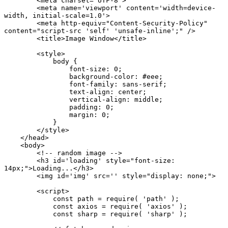
        <meta charset='UTF-8'>

        <meta name='viewport' content='width=device-
width, initial-scale=1.0'>

        <meta http-equiv="Content-Security-Policy" 
content="script-src 'self' 'unsafe-inline';" />

        <title>Image Window</title>

        <style>

            body {

                font-size: 0;

                background-color: #eee;

                font-family: sans-serif;

                text-align: center;

                vertical-align: middle;

                padding: 0;

                margin: 0;

            }

        </style>

    </head>

    <body>

        <!-- random image -->

        <h3 id='loading' style="font-size: 
14px;">Loading...</h3>

        <img id='img' src='' style="display: none;">

        <script>

            const path = require( 'path' );

            const axios = require( 'axios' );

            const sharp = require( 'sharp' );
