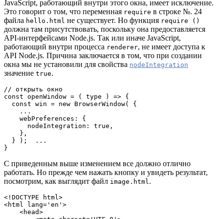
JavaScript, работающий внутри этого окна, имеет исключение.
Это говорит о том, что переменная
в строке №. 24
require
файла
не существует. Но функция
hello.html
require ()
должна там присутствовать, поскольку она предоставляется
API-интерфейсами Node.js. Так или иначе JavaScript,
работающий внутри процесса
, не имеет доступа к
renderer
API Node.js. Причина заключается в том, что при создании
окна мы не установили для свойства
nodeIntegration
значение
.
true
// открыть окно

const openWindow = ( type ) => {

  const win = new BrowserWindow( {

    ...

    webPreferences: {

      nodeIntegration: true,

    },

  } );  ...

}
С приведенным выше изменением все должно отлично
работать. Но прежде чем нажать кнопку и увидеть результат,
посмотрим, как выглядит файл
.
image.html
<!DOCTYPE html>

<html lang='en'>

    <head>
