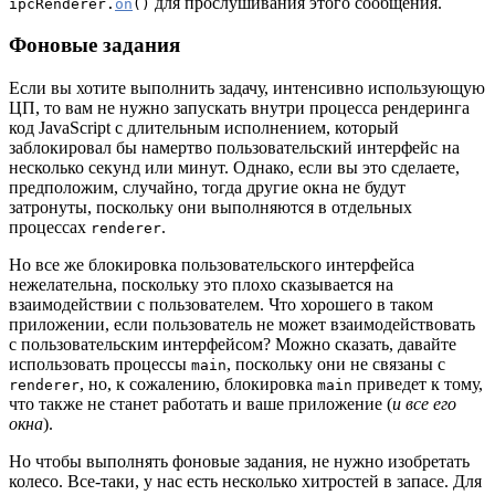
для прослушивания этого сообщения.
ipcRenderer.
on
()
Фоновые задания
Если вы хотите выполнить задачу, интенсивно использующую
ЦП, то вам не нужно запускать внутри процесса рендеринга
код JavaScript с длительным исполнением, который
заблокировал бы намертво пользовательский интерфейс на
несколько секунд или минут. Однако, если вы это сделаете,
предположим, случайно, тогда другие окна не будут
затронуты, поскольку они выполняются в отдельных
процессах
.
renderer
Но все же блокировка пользовательского интерфейса
нежелательна, поскольку это плохо сказывается на
взаимодействии с пользователем. Что хорошего в таком
приложении, если пользователь не может взаимодействовать
с пользовательским интерфейсом? Можно сказать, давайте
использовать процессы
, поскольку они не связаны с
main
, но, к сожалению, блокировка
приведет к тому,
renderer
main
что также не станет работать и ваше приложение (
и все его
окна
).
Но чтобы выполнять фоновые задания, не нужно изобретать
колесо. Все-таки, у нас есть несколько хитростей в запасе. Для