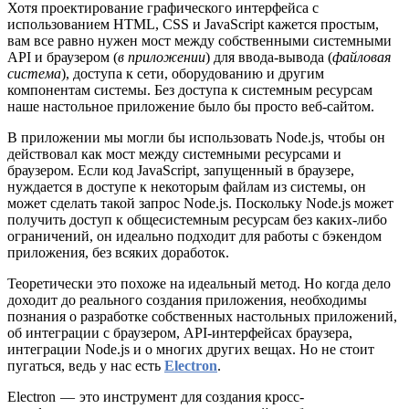
Хотя проектирование графического интерфейса с
использованием HTML, CSS и JavaScript кажется простым,
вам все равно нужен мост между собственными системными
API и браузером (
в приложении
) для ввода-вывода (
файловая
система
), доступа к сети, оборудованию и другим
компонентам системы. Без доступа к системным ресурсам
наше настольное приложение было бы просто веб-сайтом.
В приложении мы могли бы использовать Node.js, чтобы он
действовал как мост между системными ресурсами и
браузером. Если код JavaScript, запущенный в браузере,
нуждается в доступе к некоторым файлам из системы, он
может сделать такой запрос Node.js. Поскольку Node.js может
получить доступ к общесистемным ресурсам без каких-либо
ограничений, он идеально подходит для работы с бэкендом
приложения, без всяких доработок.
Теоретически это похоже на идеальный метод. Но когда дело
доходит до реального создания приложения, необходимы
познания о разработке собственных настольных приложений,
об интеграции с браузером, API-интерфейсах браузера,
интеграции Node.js и о многих других вещах. Но не стоит
пугаться, ведь у нас есть
Electron
.
Electron — это инструмент для создания кросс-