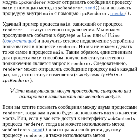
модуль
может отправлять сообщения процессу
ipcRenderer
с помощью метода
или вызывать
main
ipcRenderer.
send
()
процедуру внутри
с помощью
.
main
ipcRenderer.
invoke
()
Удачный пример процесса
, зависящий от процесса
main
— статус сетевого подключения. Мы можем
renderer
прослушивать события в браузере
или
online
offline
(
документация
) и получить сетевое подключение устройства
пользователя в процессе
. Но мы не можем сделать
renderer
то же самое в процессе
. Таким образом, единственным
main
для процесса
способом получения статуса сетевого
main
подключения является запрос к
. Следовательно,
renderer
может отправлять сообщение процессу
каждый
renderer
main
раз, когда этот статус изменяется (
с модулями
и
ipcMain
).
ipcRenderer
💡 Эти коммуникации могут происходить синхронно или
асинхронно в зависимости от методов модуля.
Если вы хотите посылать сообщения между двумя процессами
, тогда вам нужно будет использовать
в качестве
renderer
main
моста. Или, если у вас есть доступ к интерфейсу
webContents
процесса
, тогда вы можете использовать метод
renderer
для отправки сообщения другому
webContents.
send
()
процессу
, а также использовать метод
renderer