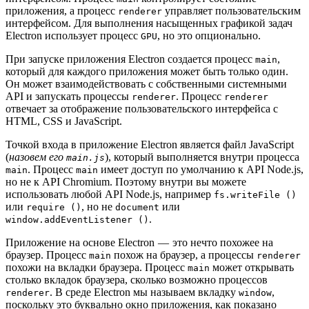
приложения, а процесс
управляет пользовательским
renderer
интерфейсом. Для выполнения насыщенных графикой задач
Electron использует процесс
, но это опционально.
GPU
При запуске приложения Electron создается процесс
,
main
который для каждого приложения может быть только один.
Он может взаимодействовать с собственными системными
API и запускать процессы
. Процесс
renderer
renderer
отвечает за отображение пользовательского интерфейса с
HTML, CSS и JavaScript.
Точкой входа в приложение Electron является файл JavaScript
(
назовем его
), который выполняется внутри процесса
main.js
. Процесс
имеет доступ по умолчанию к API Node.js,
main
main
но не к API Chromium. Поэтому внутри вы можете
использовать любой API Node.js, например
fs.writeFile ()
или
, но не
или
require ()
document
.
window.addEventListener ()
Приложение на основе Electron — это нечто похожее на
браузер. Процесс
похож на браузер, а процессы
main
renderer
похожи на вкладки браузера. Процесс
может открывать
main
столько вкладок браузера, сколько возможно процессов
. В среде Electron мы называем вкладку
,
renderer
window
поскольку это буквально окно приложения, как показано