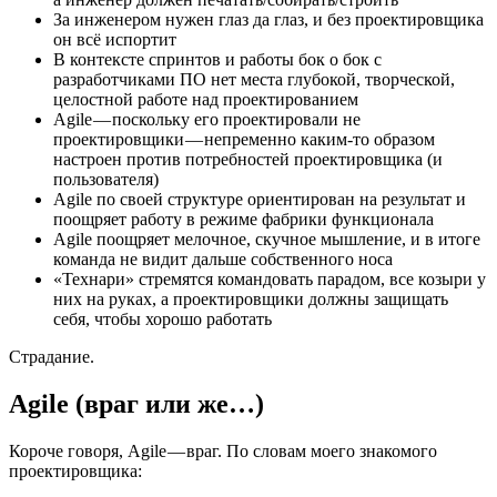
За инженером нужен глаз да глаз, и без проектировщика
он всё испортит
В контексте спринтов и работы бок о бок с
разработчиками ПО нет места глубокой, творческой,
целостной работе над проектированием
Agile — поскольку его проектировали не
проектировщики — непременно каким-то образом
настроен против потребностей проектировщика (и
пользователя)
Agile по своей структуре ориентирован на результат и
поощряет работу в режиме фабрики функционала
Agile поощряет мелочное, скучное мышление, и в итоге
команда не видит дальше собственного носа
«Технари» стремятся командовать парадом, все козыри у
них на руках, а проектировщики должны защищать
себя, чтобы хорошо работать
Страдание.
Agile (враг или же…)
Короче говоря, Agile — враг. По словам моего знакомого
проектировщика: