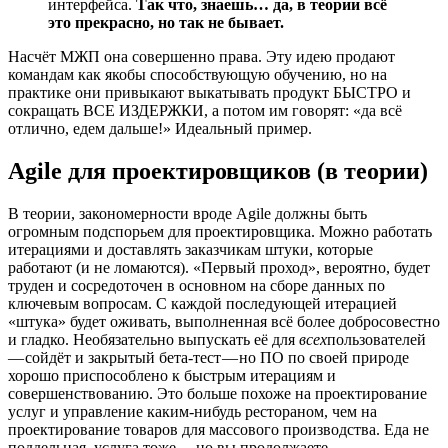
интерфейса.
Так что, знаешь… да, в теории всё
это прекрасно, но так не бывает.
Насчёт МЖП она совершенно права. Эту идею продают
командам как якобы способствующую обучению, но на
практике они привыкают выкатывать продукт БЫСТРО и
сокращать ВСЕ ИЗДЕРЖКИ, а потом им говорят: «да всё
отлично, едем дальше!» Идеальный пример.
Agile для проектировщиков (в теории)
В теории, закономерности вроде Agile должны быть
огромным подспорьем для проектировщика. Можно работать
итерациями и доставлять заказчикам штуки, которые
работают (и не ломаются). «Первый проход», вероятно, будет
труден и сосредоточен в основном на сборе данных по
ключевым вопросам. С каждой последующей итерацией
«штука» будет оживать, выполненная всё более добросовестно
и гладко. Необязательно выпускать её для
всех
пользователей
— сойдёт и закрытый бета-тест — но ПО по своей природе
хорошо приспособлено к быстрым итерациям и
совершенствованию. Это больше похоже на проектирование
услуг и управление каким-нибудь рестораном, чем на
проектирование товаров для массового производства. Еда не
поддельная, услуга тоже… но вы продолжаете