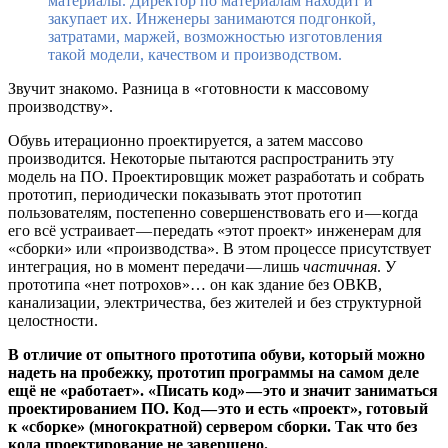
материалы. Директор по материалам находит и
закупает их. Инженеры занимаются подгонкой,
затратами, маржей, возможностью изготовления
такой модели, качеством и производством.
Звучит знакомо. Разница в «готовности к массовому
производству».
Обувь итерационно проектируется, а затем массово
производится. Некоторые пытаются распространить эту
модель на ПО. Проектировщик может разработать и собрать
прототип, периодически показывать этот прототип
пользователям, постепенно совершенствовать его и — когда
его всё устраивает — передать «этот проект» инженерам для
«сборки» или «производства». В этом процессе присутствует
интеграция, но в момент передачи — лишь
частичная
. У
прототипа «нет потрохов»… он как здание без ОВКВ,
канализации, электричества, без жителей и без структурной
целостности.
В отличие от опытного прототипа обуви, который можно
надеть на пробежку, прототип программы на самом деле
ещё не «работает». «Писать код» — это и значит заниматься
проектированием ПО. Код — это и есть «проект», готовый
к «сборке» (многократной) сервером сборки. Так что без
кода проектирование не завершено.