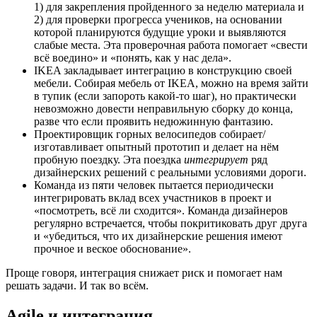
1) для закрепления пройденного за неделю материала и
2) для проверки прогресса учеников, на основании
которой планируются будущие уроки и выявляются
слабые места. Эта проверочная работа помогает «свести
всё воедино» и «понять, как у нас дела».
IKEA закладывает интеграцию в конструкцию своей
мебели. Собирая мебель от IKEA, можно на время зайти
в тупик (если запороть какой-то шаг), но практически
невозможно довести неправильную сборку до конца,
разве что если проявить недюжинную фантазию.
Проектировщик горных велосипедов собирает/
изготавливает опытный прототип и делает на нём
пробную поездку. Эта поездка
интегрирует
ряд
дизайнерских решений с реальными условиями дороги.
Команда из пяти человек пытается периодически
интегрировать вклад всех участников в проект и
«посмотреть, всё ли сходится». Команда дизайнеров
регулярно встречается, чтобы покритиковать друг друга
и «убедиться, что их дизайнерские решения имеют
прочное и веское обоснование».
Проще говоря, интеграция снижает риск и помогает нам
решать задачи. И так во всём.
Agile и интеграция