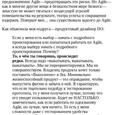
предназначение Agile — предотвращать эти риски. Но Agile —
как и многие другие вещи в безжалостном мире бизнеса —
зачастую не может тягаться с вездесущей угрозой
помешательства на результате, театра успеха и сокращения
издержек. Поверьте мне… она существовала задолго до Agile.
Как объяснила моя подруга — продуктовый дизайнер ПО:
Если у меня есть выбор — начать с подробного
проектирования или попытаться работать по Agile,
я всегда выберу начать с подробного
проектирования. Почему?
То, о чём ты говоришь, происходит
редко.
Всегда надо «выкатывать, выкатывать,
выкатывать». Мы не переориентируемся. Мы не
совершенствуем. Владелец продукта хочет только
поставить «Выполнено» в Jira. Минимально
жизнеспособный продукт — это оправдание, чтобы
выпустить фигню и забыть о ней. Я гарантирую,
что если тщательно подойду к тестированию
прототипа, то у меня получится лучше, потому что
его увидят пользователи. Будет не НАСТОЛЬКО
замечательно, как если работать по идеальному
Agile, но лучше, чем ничего. То есть у меня
сложности даже с тестированием удобства