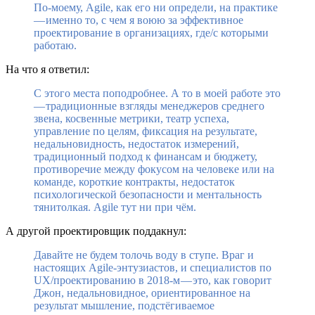
По-моему, Agile, как его ни определи, на практике
— именно то, с чем я воюю за эффективное
проектирование в организациях, где/с которыми
работаю.
На что я ответил:
С этого места поподробнее. А то в моей работе это
— традиционные взгляды менеджеров среднего
звена, косвенные метрики, театр успеха,
управление по целям, фиксация на результате,
недальновидность, недостаток измерений,
традиционный подход к финансам и бюджету,
противоречие между фокусом на человеке или на
команде, короткие контракты, недостаток
психологической безопасности и ментальность
тянитолкая. Agile тут ни при чём.
А другой проектировщик поддакнул:
Давайте не будем толочь воду в ступе. Враг и
настоящих Agile-энтузиастов, и специалистов по
UX/проектированию в 2018-м — это, как говорит
Джон, недальновидное, ориентированное на
результат мышление, подстёгиваемое