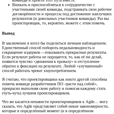
команды и пройти этот путь вместе.
Вникать и приспособляться в сотрудничестве с
участниками своей команды, подстраивать свои рабочие
договорённости и процессы под достижение наилучших
результатов (и довольных участников команды). Раз вы
проектировщик, то, вероятно, можете с этим помочь.
Вывод
В заключение я хотел бы поделиться личным наблюдением.
Единственный способ побороть недальновидность и
сокращение издержек — показывать прекрасные результаты.
Если результат работы не ощущается, то, как её ни делай,
появится чувство «движения к провалу» и отступление
обратно к фиксации на результате. Любой «улучшенный»
способ работать чреват злоупотреблением.
Я считаю, что проектировщики как никто другой способны
помочь команде разработчиков ПО «расти над собой»,
прекрасно выполняя свою работу и помогая каждому стать
(чуть-чуть) лучшим проектировщиком.
Что же касается ненависти проектировщиков к Agile… могу
сказать, что Agile представляет собой некие закономерности,
которые в определённый момент (и в определённом