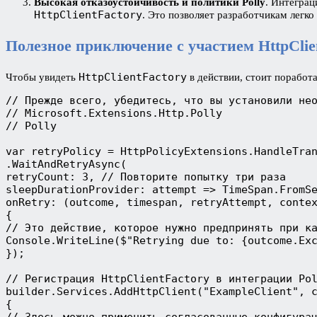
Высокая отказоустойчивость и политики Polly
. Интеграц
HttpClientFactory
. Это позволяет разработчикам легк
Полезное приключение с участием HttpClie
HttpClientFactory
Чтобы увидеть
в действии, стоит поработ
// Прежде всего, убедитесь, что вы установили нео
// Microsoft.Extensions.Http.Polly

// Polly

var retryPolicy = HttpPolicyExtensions.HandleTran
.WaitAndRetryAsync(

retryCount: 3, // Повторите попытку три раза

sleepDurationProvider: attempt => TimeSpan.FromSe
onRetry: (outcome, timespan, retryAttempt, contex
{

// Это действие, которое нужно предпринять при ка
Console.WriteLine($"Retrying due to: {outcome.Exc
});

// Регистрация HttpClientFactory в интеграции Pol
builder.Services.AddHttpClient("ExampleClient", c
{

// Здесь можно применить согласованные конфигурац