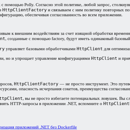
с помощью Polly. Согласно этой политике, любой запрос, столкнув
HttpClientFactory
в
и связываем с ним политику повторных по
онфигурацию, обеспечивая согласованность во всем приложении.
ивым к внешним воздействиям за счет изящной обработки временн
nt
, созданные с помощью factory, будут иметь одинаковый базовый
ry
HttpClient
управляет базовыми обработчиками
для оптимизац
HttpClient
ыми, но и упрощает управление конфигурациями
и прим
HttpClientFactory
просов,
— не просто инструмент. Это путев
сурсами, опасность исчерпания сокетов, преимущества согласован
ttpClient
, вы не просто избегаете потенциальных ловушек. Вы 
HttpClient
олнять HTTP-запросы в приложении .NET, вспомните о
изация приложений .NET без Dockerfile