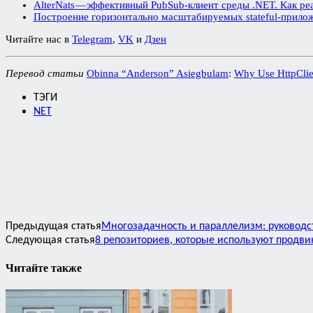
AlterNats — эффективный PubSub-клиент среды .NET. Как р
Построение горизонтально масштабируемых stateful-прил
Читайте нас в
Telegram
,
VK
и
Дзен
Перевод статьи
Obinna “Anderson” Asiegbulam
:
Why Use HttpClie
ТЭГИ
NET
Предыдущая статья
Многозадачность и параллелизм: руковод
Следующая статья
8 репозиториев, которые используют продви
Читайте также