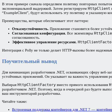
В этом примере сначала определяем политику повторных попыток 
HttpClient
экспоненциальной выдержкой. Затем регистрируем
“ExampleClient”, будут использовать эту политику и указанную к
Преимущества, которые обеспечивает этот паттерн:
Отказоустойчивость.
Приложение становится более устойч
HttpClie
Согласованная конфигурация.
Все экземпляры
согласованность.
HttpClientFacto
Эффективное управление ресурсами.
Интеграция с Polly не только делает HTTP-вызовы более надежн
Поучительный вывод
Для начинающих разработчиков .NET, осваивающих сферу веб-за
устойчивых приложений. Он указывает на важность управления ре
HttpClientFactory
H
Выбирая
вместо прямого использования
разработчиком .NET. Поэтому, когда в очередной раз будете вып
ваш инструментарий разработчика.
Читайте также:
Встроенная поддержка контейнеров для .NET 7 — контейнер