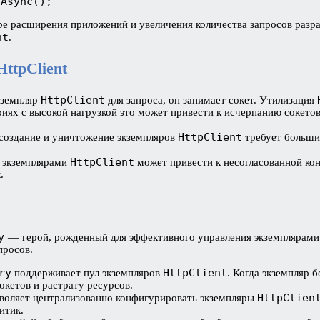
gAsync();
ре расширения приложений и увеличения количества запросов разр
nt
.
ttpClient
HttpClient
экземпляр
для запроса, он занимает сокет. Утилизация
иях с высокой нагрузкой это может привести к исчерпанию сокетов
HttpClient
 создание и уничтожение экземпляров
требует больши
HttpClient
и экземплярами
может привести к несогласованной кон
.
y
— герой, рожденный для эффективного управления экземплярам
просов.
ry
HttpClient
поддерживает пул экземпляров
. Когда экземпляр 
окетов и растрату ресурсов.
HttpClien
воляет централизованно конфигурировать экземпляры
итик.