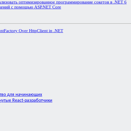
еализовать оптимизированное программирование сокетов в .NET 6
ожений с помощью ASP.NET Core
ntFactory Over HttpClient in .NET
ство для начинающих
нутые React-разработчики