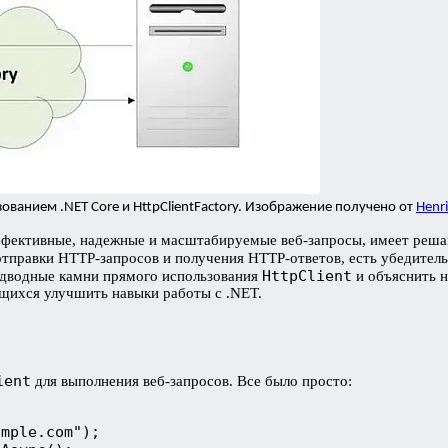
ованием .NET Core и HttpClientFactory. Изображение получено от
Henr
эффективные, надежные и масштабируемые веб-запросы, имеет реша
 отправки HTTP-запросов и получения HTTP-ответов, есть убедител
HttpClient
одводные камни прямого использования
и объяснить 
щихся улучшить навыки работы с .NET.
ient
для выполнения веб-запросов. Все было просто:
ample.com");