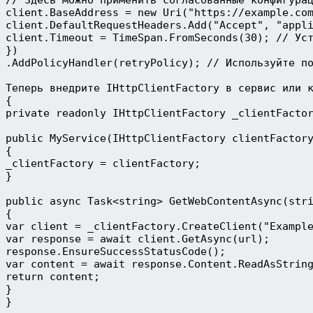
client.BaseAddress = new Uri("https://example.com
client.DefaultRequestHeaders.Add("Accept", "appli
client.Timeout = TimeSpan.FromSeconds(30); // Уст
})

.AddPolicyHandler(retryPolicy); // Используйте по
Теперь внедрите 
IHttpClientFactory
 в сервис или к
{

private readonly IHttpClientFactory _clientFactor
public MyService(IHttpClientFactory clientFactory
{

_clientFactory = clientFactory;

}

public async Task<string> GetWebContentAsync(stri
{

var client = _clientFactory.CreateClient("Example
var response = await client.GetAsync(url);

response.EnsureSuccessStatusCode();

var content = await response.Content.ReadAsString
return content;

}

}