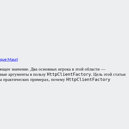
ique Mauri
ющее значение. Два основных игрока в этой области —
HttpClientFactory
ьные аргументы в пользу
. Цель этой статьи
HttpClientFactory
на практических примерах, почему