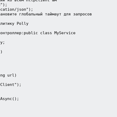
");

cation/json");

ановите глобальный таймаут для запросов

литику Polly

онтроллер:public class MyService

y;

)

ng url)

Client");

Async();
