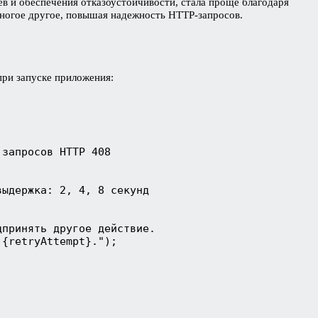
ев и обеспечения отказоустойчивости, стала проще благодаря
 многое другое, повышая надежность HTTP-запросов.
ри запуске приложения:
запросов HTTP 408

ыдержка: 2, 4, 8 секунд

принять другое действие.

{retryAttempt}.");
