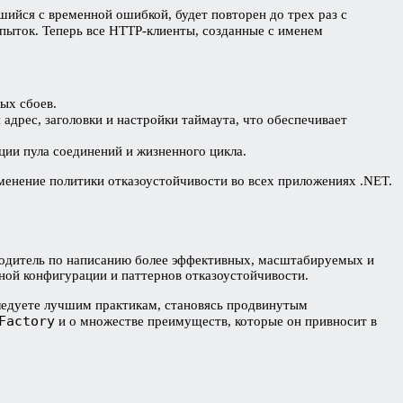
шийся с временной ошибкой, будет повторен до трех раз с
пыток. Теперь все HTTP-клиенты, созданные с именем
ых сбоев.
 адрес, заголовки и настройки таймаута, что обеспечивает
ии пула соединений и жизненного цикла.
енение политики отказоустойчивости во всех приложениях .NET.
одитель по написанию более эффективных, масштабируемых и
ной конфигурации и паттернов отказоустойчивости.
следуете лучшим практикам, становясь продвинутым
Factory
и о множестве преимуществ, которые он привносит в