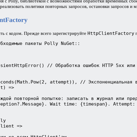
ия с Polly, библиотекой с возможностями обработки временных сбо
о реализовать политики повторных запросов, остановки запросов и
ntFactory
HttpClientFactory
ать с кодом. Прежде всего зарегистрируйте
п
бходимые пакеты Polly NuGet::

sientHttpError() // Обработка ошибок HTTP 5xx или 
conds(Math.Pow(2, attempt)), // Экспоненциальная в
t) =>

ждой повторной попытке: записать в журнал или пред
eption?.Message}. Wait time: {timespan}. Attempt: 
ly

lient =>

ии ко всем HttpClient'ам
