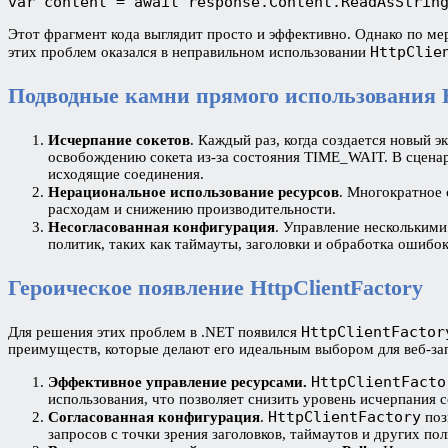
var content = await response.Content.ReadAsStrin
Этот фрагмент кода выглядит просто и эффективно. Однако по ме
HttpClie
этих проблем оказался в неправильном использовании
Подводные камни прямого использования H
Исчерпание сокетов
. Каждый раз, когда создается новый 
освобождению сокета из-за состояния TIME_WAIT. В сценар
исходящие соединения.
Нерациональное использование ресурсов
. Многократное
расходам и снижению производительности.
Несогласованная конфигурация
. Управление нескольким
политик, таких как таймауты, заголовки и обработка ошибок
Героическое появление HttpClientFactory
HttpClientFactor
Для решения этих проблем в .NET появился
преимуществ, которые делают его идеальным выбором для веб-за
HttpClientFacto
Эффективное управление ресурсами.
использования, что позволяет снизить уровень исчерпания с
HttpClientFactory
Согласованная конфигурация
.
поз
запросов с точки зрения заголовков, таймаутов и других пол