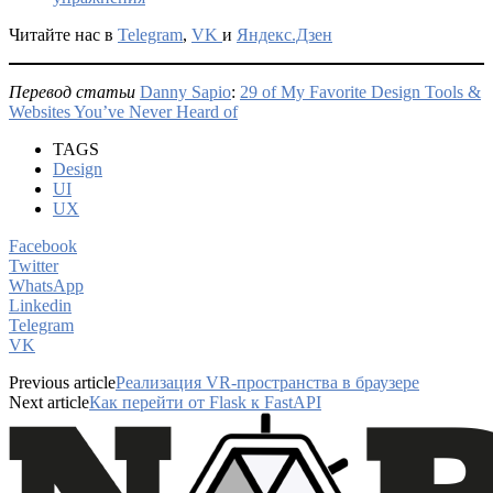
Читайте нас в
Telegram
,
VK
и
Яндекс.Дзен
Перевод статьи
Danny Sapio
:
29 of My Favorite Design Tools &
Websites You’ve Never Heard of
TAGS
Design
UI
UX
Facebook
Twitter
WhatsApp
Linkedin
Telegram
VK
Previous article
Реализация VR-пространства в браузере
Next article
Как перейти от Flask к FastAPI