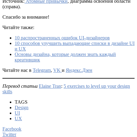
Источник:
Атомные привычки
, диаграмма освоения области
(справа).
Спасибо за внимание!
Читайте также:
10 распространенных ошибок UI-дизайнеров
10 способов улучшить выпадающие списки в дизайне UI
и UX
Основы дизайна, которые должен знать каждый
креативщик
Читайте нас в
Telegram
,
VK
и
Яндекс.Дзен
Перевод статьи
Elaine Tran
:
5 exercises to level up your design
skills
TAGS
Design
UI
UX
Facebook
Twitter