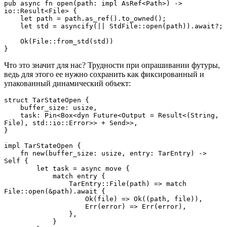
pub async fn open(path: impl AsRef<Path>) -> 
io::Result<File> {
    let path = path.as_ref().to_owned();
    let std = asyncify(|| StdFile::open(path)).await?;
    Ok(File::from_std(std))
}
Что это значит для нас? Трудности при опрашивании футуры,
ведь для этого ее нужно сохранить как фиксированный и
упакованный динамический объект:
struct TarStateOpen {
    buffer_size: usize,
    task: Pin<Box<dyn Future<Output = Result<(String, 
File), std::io::Error>> + Send>>,
}
impl TarStateOpen {
    fn new(buffer_size: usize, entry: TarEntry) -> 
Self {
        let task = async move {
            match entry {
                TarEntry::File(path) => match 
File::open(&path).await {
                    Ok(file) => Ok((path, file)),
                    Err(error) => Err(error),
                },
            }