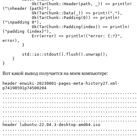
            Ok(TarChunk::Header(path, _)) => println!
("\nheader {path}"),
            Ok(TarChunk::Data(_)) => print!("."),
            Ok(TarChunk::Padding(0)) => println!
("\npadding 0"),
            Ok(TarChunk::Padding(index)) => println!
("padding {index}"),
            Err(error) => println!("error: {:?}", 
error),
        }
        std::io::stdout().flush().unwrap();
    }
}
Вот какой вывод получается на моем компьютере:
header enwiki-20230801-pages-meta-history27.xml-
p74198591p74500204
.......................................................
.......................................................
.......................................................
.......................................................
.......................................................
.......................................................
.......................................................
header lubuntu-22.04.3-desktop-amd64.iso
.......................................................
.......................................................