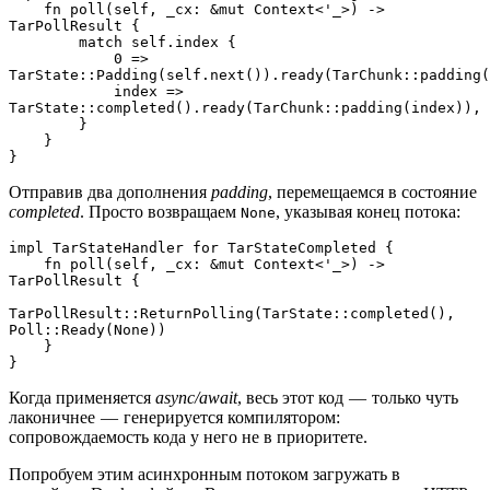
    fn poll(self, _cx: &mut Context<'_>) -> 
TarPollResult {
        match self.index {
            0 => 
TarState::Padding(self.next()).ready(TarChunk::padding(
            index => 
TarState::completed().ready(TarChunk::padding(index)),
        }
    }
}
Отправив два дополнения
padding
, перемещаемся в состояние
completed
. Просто возвращаем
, указывая конец потока:
None
impl TarStateHandler for TarStateCompleted {
    fn poll(self, _cx: &mut Context<'_>) -> 
TarPollResult {
TarPollResult::ReturnPolling(TarState::completed(), 
Poll::Ready(None))
    }
}
Когда применяется
async/await
, весь этот код — только чуть
лаконичнее — генерируется компилятором:
сопровождаемость кода у него не в приоритете.
Попробуем этим асинхронным потоком загружать в