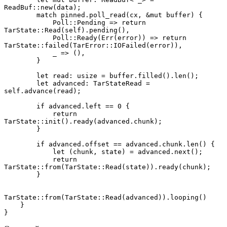
ReadBuf::new(data);
        match pinned.poll_read(cx, &mut buffer) {
            Poll::Pending => return 
TarState::Read(self).pending(),
            Poll::Ready(Err(error)) => return 
TarState::failed(TarError::IOFailed(error)),
            _ => (),
        }
        let read: usize = buffer.filled().len();
        let advanced: TarStateRead = 
self.advance(read);
        if advanced.left == 0 {
            return 
TarState::init().ready(advanced.chunk);
        }
        if advanced.offset == advanced.chunk.len() {
            let (chunk, state) = advanced.next();
            return 
TarState::from(TarState::Read(state)).ready(chunk);
        }
TarState::from(TarState::Read(advanced)).looping()
    }
}