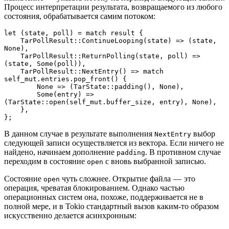
Процесс интерпретации результата, возвращаемого из любого
состояния, обрабатывается самим потоком:
let (state, poll) = match result {
    TarPollResult::ContinueLooping(state) => (state, 
None),
    TarPollResult::ReturnPolling(state, poll) => 
(state, Some(poll)),
    TarPollResult::NextEntry() => match 
self_mut.entries.pop_front() {
        None => (TarState::padding(), None),
        Some(entry) => 
(TarState::open(self_mut.buffer_size, entry), None),
    },
};
В данном случае в результате выполнения
выбор
NextEntry
следующей записи осуществляется из вектора. Если ничего не
найдено, начинаем дополнение
. В противном случае
padding
переходим в состояние
с вновь выбранной записью.
open
Состояние
чуть сложнее. Открытие файла — это
open
операция, чреватая блокированием. Однако частью
операционных систем она, похоже, поддерживается не в
полной мере, и в Tokio стандартный вызов каким-то образом
искусственно делается асинхронным: