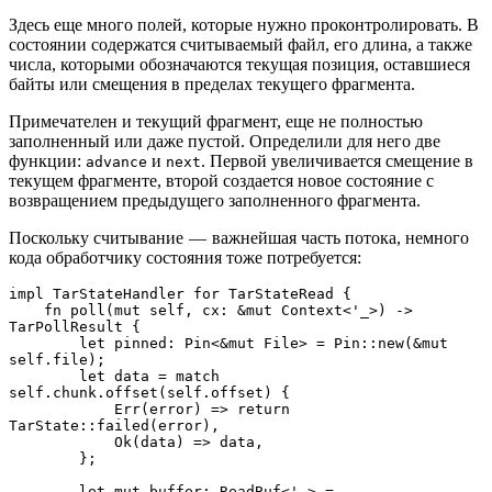
Здесь еще много полей, которые нужно проконтролировать. В
состоянии содержатся считываемый файл, его длина, а также
числа, которыми обозначаются текущая позиция, оставшиеся
байты или смещения в пределах текущего фрагмента.
Примечателен и текущий фрагмент, еще не полностью
заполненный или даже пустой. Определили для него две
функции:
и
. Первой увеличивается смещение в
advance
next
текущем фрагменте, второй создается новое состояние с
возвращением предыдущего заполненного фрагмента.
Поскольку считывание — важнейшая часть потока, немного
кода обработчику состояния тоже потребуется:
impl TarStateHandler for TarStateRead {
    fn poll(mut self, cx: &mut Context<'_>) -> 
TarPollResult {
        let pinned: Pin<&mut File> = Pin::new(&mut 
self.file);
        let data = match 
self.chunk.offset(self.offset) {
            Err(error) => return 
TarState::failed(error),
            Ok(data) => data,
        };
        let mut buffer: ReadBuf<'_> = 