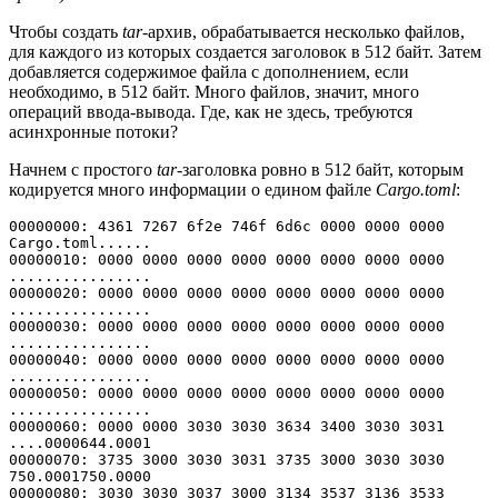
Чтобы создать
tar
-архив, обрабатывается несколько файлов,
для каждого из которых создается заголовок в 512 байт. Затем
добавляется содержимое файла с дополнением, если
необходимо, в 512 байт. Много файлов, значит, много
операций ввода-вывода. Где, как не здесь, требуются
асинхронные потоки?
Начнем с простого
tar
-заголовка ровно в 512 байт, которым
кодируется много информации о едином файле
Cargo.toml
:
00000000: 4361 7267 6f2e 746f 6d6c 0000 0000 0000  
Cargo.toml......
00000010: 0000 0000 0000 0000 0000 0000 0000 0000  
................
00000020: 0000 0000 0000 0000 0000 0000 0000 0000  
................
00000030: 0000 0000 0000 0000 0000 0000 0000 0000  
................
00000040: 0000 0000 0000 0000 0000 0000 0000 0000  
................
00000050: 0000 0000 0000 0000 0000 0000 0000 0000  
................
00000060: 0000 0000 3030 3030 3634 3400 3030 3031  
....0000644.0001
00000070: 3735 3000 3030 3031 3735 3000 3030 3030  
750.0001750.0000
00000080: 3030 3030 3037 3000 3134 3537 3136 3533  