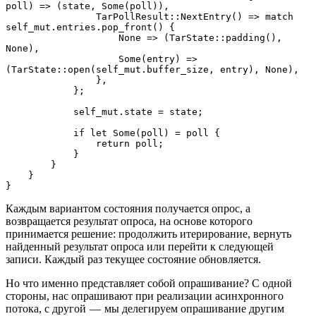
poll) => (state, Some(poll)),
                TarPollResult::NextEntry() => match 
self_mut.entries.pop_front() {
                    None => (TarState::padding(), 
None),
                    Some(entry) => 
(TarState::open(self_mut.buffer_size, entry), None),
                },
            };
            self_mut.state = state;
            if let Some(poll) = poll {
                return poll;
            }
        }
    }
}
Каждым вариантом состояния получается опрос, а
возвращается результат опроса, на основе которого
принимается решение: продолжить итерирование, вернуть
найденный результат опроса или перейти к следующей
записи. Каждый раз текущее состояние обновляется.
Но что именно представляет собой опрашивание? С одной
стороны, нас опрашивают при реализации асинхронного
потока, с другой — мы делегируем опрашивание другим