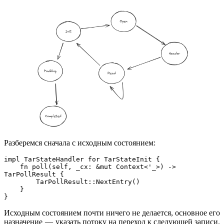
Разберемся сначала с исходным состоянием:
impl TarStateHandler for TarStateInit {
    fn poll(self, _cx: &mut Context<'_>) -> 
TarPollResult {
        TarPollResult::NextEntry()
    }
}
Исходным состоянием почти ничего не делается, основное его
назначение — указать потоку на переход к следующей записи.