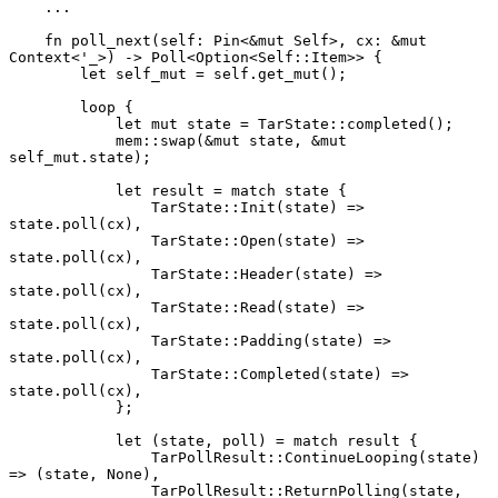
    ...
    fn poll_next(self: Pin<&mut Self>, cx: &mut 
Context<'_>) -> Poll<Option<Self::Item>> {
        let self_mut = self.get_mut();
        loop {
            let mut state = TarState::completed();
            mem::swap(&mut state, &mut 
self_mut.state);
            let result = match state {
                TarState::Init(state) => 
state.poll(cx),
                TarState::Open(state) => 
state.poll(cx),
                TarState::Header(state) => 
state.poll(cx),
                TarState::Read(state) => 
state.poll(cx),
                TarState::Padding(state) => 
state.poll(cx),
                TarState::Completed(state) => 
state.poll(cx),
            };
            let (state, poll) = match result {
                TarPollResult::ContinueLooping(state) 
=> (state, None),
                TarPollResult::ReturnPolling(state, 