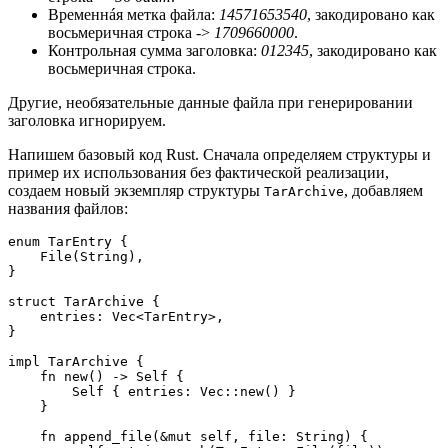
Временнáя метка файла:
14571653540
, закодировано как
восьмеричная строка ->
1709660000
.
Контрольная сумма заголовка:
012345
, закодировано как
восьмеричная строка.
Другие, необязательные данные файла при генерировании
заголовка игнорируем.
Напишем базовый код Rust. Сначала определяем структуры и
пример их использования без фактической реализации,
создаем новый экземпляр структуры
, добавляем
TarArchive
названия файлов:
enum TarEntry {
    File(String),
}
struct TarArchive {
    entries: Vec<TarEntry>,
}
impl TarArchive {
    fn new() -> Self {
        Self { entries: Vec::new() }
    }
    fn append_file(&mut self, file: String) {