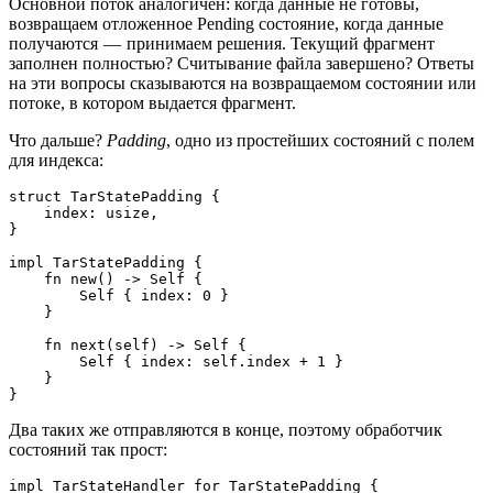
Основной поток аналогичен: когда данные не готовы,
возвращаем отложенное Pending состояние, когда данные
получаются — принимаем решения. Текущий фрагмент
заполнен полностью? Считывание файла завершено? Ответы
на эти вопросы сказываются на возвращаемом состоянии или
потоке, в котором выдается фрагмент.
Что дальше?
Padding
, одно из простейших состояний с полем
для индекса:
struct TarStatePadding {
    index: usize,
}
impl TarStatePadding {
    fn new() -> Self {
        Self { index: 0 }
    }
    fn next(self) -> Self {
        Self { index: self.index + 1 }
    }
}
Два таких же отправляются в конце, поэтому обработчик
состояний так прост:
impl TarStateHandler for TarStatePadding {