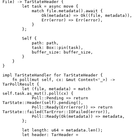
File) -> TarStateHeader {
        let task = async move {
            match file.metadata().await {
                Ok(metadata) => Ok((file, metadata)),
                Err(error) => Err(error),
            }
        };
        Self {
            path: path,
            task: Box::pin(task),
            buffer_size: buffer_size,
        }
    }
}
impl TarStateHandler for TarStateHeader {
    fn poll(mut self, cx: &mut Context<'_>) -> 
TarPollResult {
        let (file, metadata) = match 
self.task.as_mut().poll(cx) {
            Poll::Pending => return 
TarState::Header(self).pending(),
            Poll::Ready(Err(error)) => return 
TarState::failed(TarError::IOFailed(error)),
            Poll::Ready(Ok(metadata)) => metadata,
        };
        let length: u64 = metadata.len();
        let header: TarHeader = 