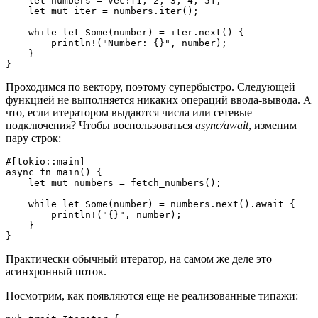
    let numbers = vec![1, 2, 3, 4, 5];
    let mut iter = numbers.iter();
    while let Some(number) = iter.next() {
        println!("Number: {}", number);
    }
}
Проходимся по вектору, поэтому супербыстро. Следующей
функцией не выполняется никаких операций ввода-вывода. А
что, если итератором выдаются числа или сетевые
подключения? Чтобы воспользоваться
async/await
, изменим
пару строк:
#[tokio::main]
async fn main() {
    let mut numbers = fetch_numbers();
    while let Some(number) = numbers.next().await {
        println!("{}", number);
    }
}
Практически обычный итератор, на самом же деле это
асинхронный поток.
Посмотрим, как появляются еще не реализованные типажи: