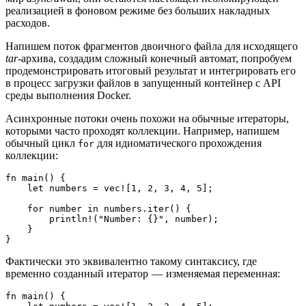
реализацией в фоновом режиме без больших накладных
расходов.
Напишем поток фрагментов двоичного файла для исходящего
tar
-архива, создадим сложный конечный автомат, попробуем
продемонстрировать итоговый результат и интегрировать его
в процесс загрузки файлов в запущенный контейнер с API
среды выполнения Docker.
Асинхронные потоки очень похожи на обычные итераторы,
которыми часто проходят коллекции. Например, напишем
обычный цикл
для идиоматического прохождения
for
коллекции:
fn main() {
    let numbers = vec![1, 2, 3, 4, 5];
    for number in numbers.iter() {
        println!("Number: {}", number);
    }
}
Фактически это эквивалентно такому синтаксису, где
временно созданный итератор — изменяемая переменная:
fn main() {