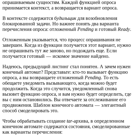
опрашиваемым сущностям. Каждой функцией опроса
принимается контекст, а возвращается вариант опроса.
В контексте содержится
будильщик
для возобновления
блокированной задачи. Но важнее понять два варианта
перечисления опроса: отложенный
Pending
и готовый
Ready
.
Отложенным указывается, что процесс опрашивания не
завершен. Когда из функции получается этот вариант, нужно
не опрашивать тут же заново, но подождать еще. Если
получается готовый — искомое значение найдено.
Надеюсь, предыдущий листинг стал понятен. А зачем нужен
конечный автомат? Представьте: кто-то вызывает функцию
опроса, а вы возвращаете отложенный
Pending
. То есть
обещаете уведомить вызывающего, когда можно будет
продолжить. Когда это случится, уведомленный снова
вызовет функцию опроса, и вам нужно будет определить, где
вы с ним остановились. Вы отвечаете за отслеживание его
продвижения. Шаблон конечного автомата — элегантный
способ смоделировать это.
Чтобы обрабатывать создание
tar
-архива, в определенном
конечном автомате содержатся состояния, смоделированные
как варианты перечисления: