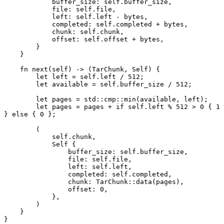
            buffer_size: self.buffer_size,
            file: self.file,
            left: self.left - bytes,
            completed: self.completed + bytes,
            chunk: self.chunk,
            offset: self.offset + bytes,
        }
    }
    fn next(self) -> (TarChunk, Self) {
        let left = self.left / 512;
        let available = self.buffer_size / 512;
        let pages = std::cmp::min(available, left);
        let pages = pages + if self.left % 512 > 0 { 1 
} else { 0 };
        (
            self.chunk,
            Self {
                buffer_size: self.buffer_size,
                file: self.file,
                left: self.left,
                completed: self.completed,
                chunk: TarChunk::data(pages),
                offset: 0,
            },
        )
    }
}