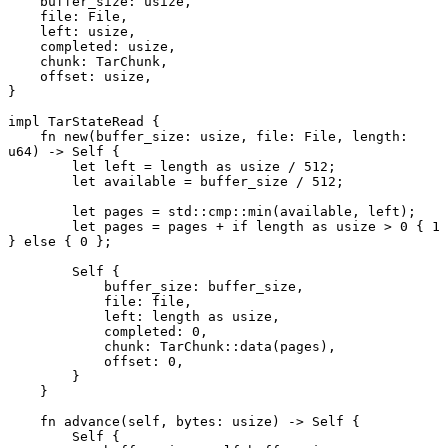
    buffer_size: usize,
    file: File,
    left: usize,
    completed: usize,
    chunk: TarChunk,
    offset: usize,
}
impl TarStateRead {
    fn new(buffer_size: usize, file: File, length: 
u64) -> Self {
        let left = length as usize / 512;
        let available = buffer_size / 512;
        let pages = std::cmp::min(available, left);
        let pages = pages + if length as usize > 0 { 1 
} else { 0 };
        Self {
            buffer_size: buffer_size,
            file: file,
            left: length as usize,
            completed: 0,
            chunk: TarChunk::data(pages),
            offset: 0,
        }
    }
    fn advance(self, bytes: usize) -> Self {
        Self {