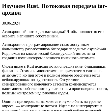
Изучаем Rust. Потоковая передача tar-
архива
30.06.2024
Асинхронный поток для вас загадка? Чтобы полностью его
освоить, напишите собственный.
Асинхронное программирование стало доступным
большинству разработчиков благодаря парадигме
async/await
.
Код похож на классический блокирующий поток из-за
создания компилятором сложного конечного автомата.
Слоем ниже в Rust используются опрашивание, будильщики,
фиксация. Этими компонентами не применяется синтаксис
async/await
, но при этом в полном объеме обеспечивается
неблокирующая конкурентность. Отсутствие
сгенерированного конечного автомата компенсируется
написанием собственного, увеличением производительности,
полным контролем над рабочим кодом.
Один из примеров, когда хочется и нужно быть на уровне
опроса, — асинхронные потоки. Идеально интегрируясь в
мир
async/await
, они остаются настоящей неблокирующей