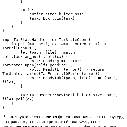
        };
        Self {
            buffer_size: buffer_size,
            task: Box::pin(task),
        }
    }
}
impl TarStateHandler for TarStateOpen {
    fn poll(mut self, cx: &mut Context<'_>) -> 
TarPollResult {
        let (path, file) = match 
self.task.as_mut().poll(cx) {
            Poll::Pending => return 
TarState::Open(self).pending(),
            Poll::Ready(Err(error)) => return 
TarState::failed(TarError::IOFailed(error)),
            Poll::Ready(Ok((path, file))) => (path, 
file),
        };
        TarStateHeader::new(self.buffer_size, path, 
file).poll(cx)
    }
}
В конструкторе сохраняется фиксированная ссылка на футуру,
возвращаемую из асинхронного блока. Футура не
применяется с
, опросим ее позже в функции опроса.