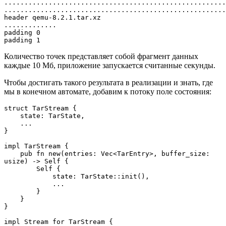
.......................................................
.......................................................
header qemu-8.2.1.tar.xz
.............
padding 0
padding 1
Количество точек представляет собой фрагмент данных
каждые 10 Мб, приложение запускается считанные секунды.
Чтобы достигать такого результата в реализации и знать, где
мы в конечном автомате, добавим к потоку поле состояния:
struct TarStream {
    state: TarState,
    ...
}
impl TarStream {
    pub fn new(entries: Vec<TarEntry>, buffer_size: 
usize) -> Self {
        Self {
            state: TarState::init(),
            ...
        }
    }
}
impl Stream for TarStream {