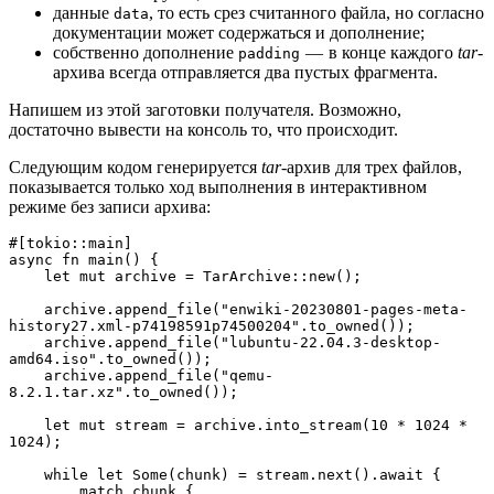
данные
, то есть срез считанного файла, но согласно
data
документации может содержаться и дополнение;
собственно дополнение
— в конце каждого
tar
-
padding
архива всегда отправляется два пустых фрагмента.
Напишем из этой заготовки получателя. Возможно,
достаточно вывести на консоль то, что происходит.
Следующим кодом генерируется
tar
-архив для трех файлов,
показывается только ход выполнения в интерактивном
режиме без записи архива:
#[tokio::main]
async fn main() {
    let mut archive = TarArchive::new();
    archive.append_file("enwiki-20230801-pages-meta-
history27.xml-p74198591p74500204".to_owned());
    archive.append_file("lubuntu-22.04.3-desktop-
amd64.iso".to_owned());
    archive.append_file("qemu-
8.2.1.tar.xz".to_owned());
    let mut stream = archive.into_stream(10 * 1024 * 
1024);
    while let Some(chunk) = stream.next().await {
        match chunk {