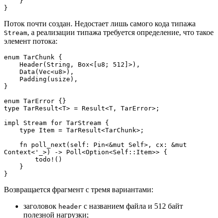
    }
}
Поток почти создан. Недостает лишь самого кода типажа
, а реализации типажа требуется определение, что такое
Stream
элемент потока:
enum TarChunk {
    Header(String, Box<[u8; 512]>),
    Data(Vec<u8>),
    Padding(usize),
}
enum TarError {}
type TarResult<T> = Result<T, TarError>;
impl Stream for TarStream {
    type Item = TarResult<TarChunk>;
    fn poll_next(self: Pin<&mut Self>, cx: &mut 
Context<'_>) -> Poll<Option<Self::Item>> {
        todo!()
    }
}
Возвращается фрагмент с тремя вариантами:
заголовок
с названием файла и 512 байт
header
полезной нагрузки;