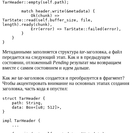
TarHeader::empty(self.path);
        match header.write(&metadata) {
            Ok(chunk) => 
TarState::read(self.buffer_size, file, 
length).ready(chunk),
            Err(error) => TarState::failed(error),
        }
    }
}
Метаданными заполняется структура
tar
-заголовка, а файл
передается на следующий этап. Как и в предыдущем
состоянии, отложенный
Pending
результат мы возвращаем
вместе с самим состоянием и идем дальше.
Как же tar-заголовок создается и преобразуется в фрагмент?
Чтобы акцентировать внимание на основных этапах создания
заголовка, часть кода я опустил:
struct TarHeader {
    path: String,
    data: Box<[u8; 512]>,
}
impl TarHeader {
    ...