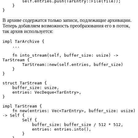
        self.entries.push(TarEntry::File(file));
    }
}
В архиве содержатся только записи, подлежащие архивации.
Теперь добавляем возможность преобразования его в поток,
так архив используется:
impl TarArchive {
    ...
    fn into_stream(self, buffer_size: usize) -> 
TarStream {
        TarStream::new(self.entries, buffer_size)
    }
}
struct TarStream {
    buffer_size: usize,
    entries: VecDeque<TarEntry>,
}
impl TarStream {
    fn new(entries: Vec<TarEntry>, buffer_size: usize) 
-> Self {
        Self {
            buffer_size: buffer_size / 512 * 512,
            entries: entries.into(),
        }