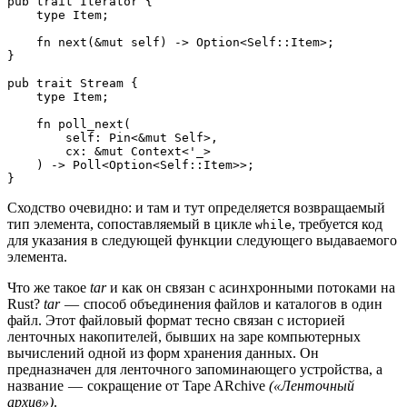
pub trait Iterator {
    type Item;
    fn next(&mut self) -> Option<Self::Item>;
}
pub trait Stream {
    type Item;
    fn poll_next(
        self: Pin<&mut Self>,
        cx: &mut Context<'_>
    ) -> Poll<Option<Self::Item>>;
}
Сходство очевидно: и там и тут определяется возвращаемый
тип элемента, сопоставляемый в цикле
, требуется код
while
для указания в следующей функции следующего выдаваемого
элемента.
Что же такое
tar
и как он связан с асинхронными потоками на
Rust?
tar
— способ объединения файлов и каталогов в один
файл. Этот файловый формат тесно связан с историей
ленточных накопителей, бывших на заре компьютерных
вычислений одной из форм хранения данных. Он
предназначен для ленточного запоминающего устройства, а
название — сокращение от Tape ARchive
(«Ленточный
архив»)
.