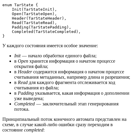
enum TarState {
    Init(TarStateInit),
    Open(TarStateOpen),
    Header(TarStateHeader),
    Read(TarStateRead),
    Padding(TarStatePadding),
    Completed(TarStateCompleted),
}
У каждого состояния имеется особое значение:
Init
— начало обработки единого файла;
в
Open
хранится информация о начатом процессе
открытия файла;
в
Header
содержится информация о начатом процессе
считывания метаданных, например длина и разрешения;
в
Read
для каждого фрагмента отслеживается ход
считывания из файла;
в
Padding
указывается, какая информация о дополнении
уже выведена;
Completed
— заключительный этап генерирования
потока.
Принципиальный поток конечного автомата представлен на
схеме, в случае какой-либо ошибки сразу переходим в
состояние
completed
: