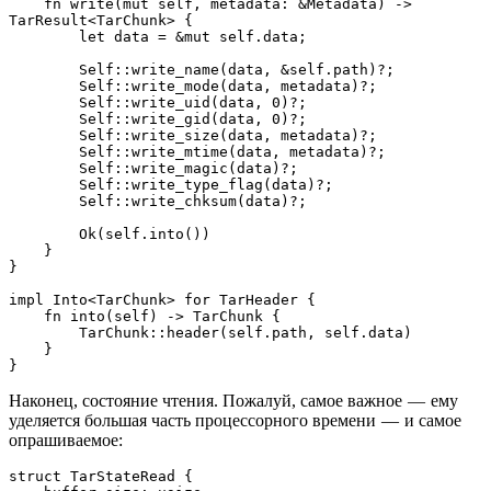
    fn write(mut self, metadata: &Metadata) -> 
TarResult<TarChunk> {
        let data = &mut self.data;
        Self::write_name(data, &self.path)?;
        Self::write_mode(data, metadata)?;
        Self::write_uid(data, 0)?;
        Self::write_gid(data, 0)?;
        Self::write_size(data, metadata)?;
        Self::write_mtime(data, metadata)?;
        Self::write_magic(data)?;
        Self::write_type_flag(data)?;
        Self::write_chksum(data)?;
        Ok(self.into())
    }
}
impl Into<TarChunk> for TarHeader {
    fn into(self) -> TarChunk {
        TarChunk::header(self.path, self.data)
    }
}
Наконец, состояние чтения. Пожалуй, самое важное — ему
уделяется большая часть процессорного времени — и самое
опрашиваемое:
struct TarStateRead {