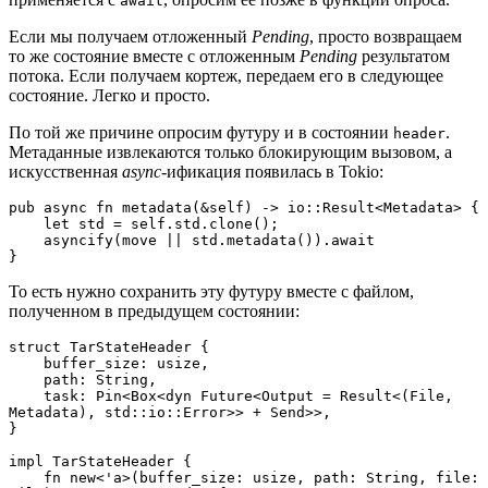
await
Если мы получаем отложенный
Pending
, просто возвращаем
то же состояние вместе с отложенным
Pending
результатом
потока. Если получаем кортеж, передаем его в следующее
состояние. Легко и просто.
По той же причине опросим футуру и в состоянии
.
header
Метаданные извлекаются только блокирующим вызовом, а
искусственная
async
-ификация появилась в Tokio:
pub async fn metadata(&self) -> io::Result<Metadata> {
    let std = self.std.clone();
    asyncify(move || std.metadata()).await
}
То есть нужно сохранить эту футуру вместе с файлом,
полученном в предыдущем состоянии:
struct TarStateHeader {
    buffer_size: usize,
    path: String,
    task: Pin<Box<dyn Future<Output = Result<(File, 
Metadata), std::io::Error>> + Send>>,
}
impl TarStateHeader {
    fn new<'a>(buffer_size: usize, path: String, file: 