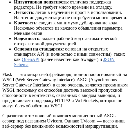
Интуитивная понятность
: отличная поддержка
редактора. Не требует много времени на отладку.
Легкость
: легок в изучении и прост в использовании.
На чтение документации не потребуется много времени.
Краткость
: сводит к минимуму дублирование кода.
Несколько объектов из каждого объявления параметра.
Меньше багов.
Надежность
: выдает рабочий код с автоматической
интерактивной документацией.
Основан на стандартах
: основан на открытых
стандартах API (и полностью с ними совместим), таких
как
OpenAPI
(ранее известен как Swagger) и
JSON
Schema
.
Flask — это микро-веб-фреймворк, полностью основанный на
WSGI (Web Server Gateway Interface). ASGI (Asynchronous
Server Gateway Interface), в свою очередь, является преемником
WSGI, поскольку он способен достичь высокой пропускной
способности в контекстах, связанных с вводом-выводом, и
предоставляет поддержку HTTP/2 и WebSockets, которые не
могут быть обработаны WSGI.
С развитием технологий появился молниеносный ASGI-
сервер под названием Uvicorn. Однако Uvicorn — всего лишь
веб-сервер без каких-либо возможностей маршрутизации.