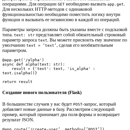
операциями. Для операции
необходимо вызвать
.
GET
app.get
Для нескольких HTTP-методов с одинаковой
функциональностью необходимо поместить логику внутри
функции и вызывать ее независимо в каждой из операций.
Параметры запроса должны быть указаны вместе с подсказкой
типа.
представляет собой обязательный строковый
text: str
параметр запроса
. Вы можете присвоить ему значение по
text
умолчанию
, сделав его необязательным
text = ‘text’
параметром.
@app.get('/alpha')

async def alpha(text: str):

    result = {'text': text, 'is_alpha' : 
text.isalpha()}

return result
Создание нового пользователя (Flask)
В большинстве случаев у вас будет
-запрос, который
POST
добавляет новые данные в базу. Рассмотрим следующий
пример, который принимает два поля формы и возвращает
результат JSON.
@app.route(’/create-user’, methods=[’POST’])
