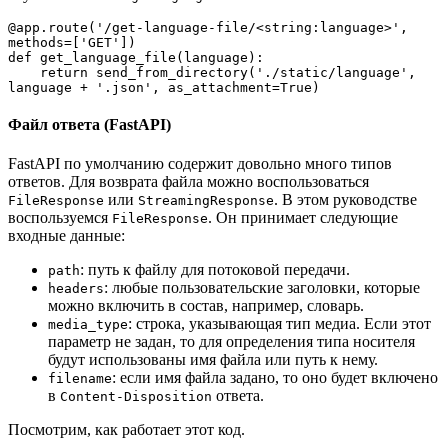
@app.route('/get-language-file/<string:language>', 
methods=['GET'])

def get_language_file(language):

    return send_from_directory('./static/language', 
language + '.json', as_attachment=True)
Файл ответа (FastAPI)
FastAPI по умолчанию содержит довольно много типов
ответов. Для возврата файла можно воспользоваться
или
. В этом руководстве
FileResponse
StreamingResponse
воспользуемся
. Он принимает следующие
FileResponse
входные данные:
: путь к файлу для потоковой передачи.
path
: любые пользовательские заголовки, которые
headers
можно включить в состав, например, словарь.
: строка, указывающая тип медиа. Если этот
media_type
параметр не задан, то для определения типа носителя
будут использованы имя файла или путь к нему.
: если имя файла задано, то оно будет включено
filename
в
ответа.
Content-Disposition
Посмотрим, как работает этот код.