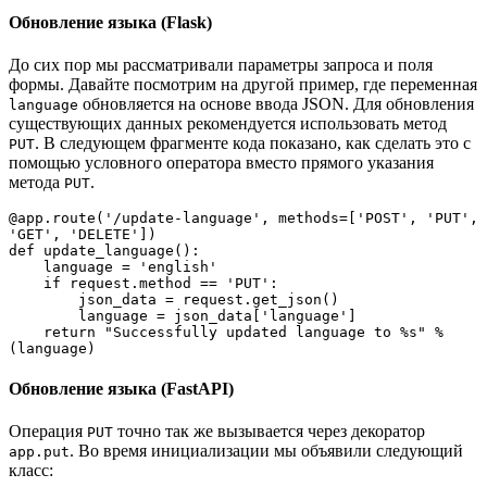
Обновление языка (Flask)
До сих пор мы рассматривали параметры запроса и поля
формы. Давайте посмотрим на другой пример, где переменная
обновляется на основе ввода JSON. Для обновления
language
существующих данных рекомендуется использовать метод
. В следующем фрагменте кода показано, как сделать это с
PUT
помощью условного оператора вместо прямого указания
метода
.
PUT
@app.route('/update-language', methods=['POST', 'PUT', 
'GET', 'DELETE'])

def update_language():

    language = 'english'

    if request.method == 'PUT':

        json_data = request.get_json()

        language = json_data['language']

    return "Successfully updated language to %s" % 
(language)
Обновление языка (FastAPI)
Операция
точно так же вызывается через декоратор
PUT
. Во время инициализации мы объявили следующий
app.put
класс: