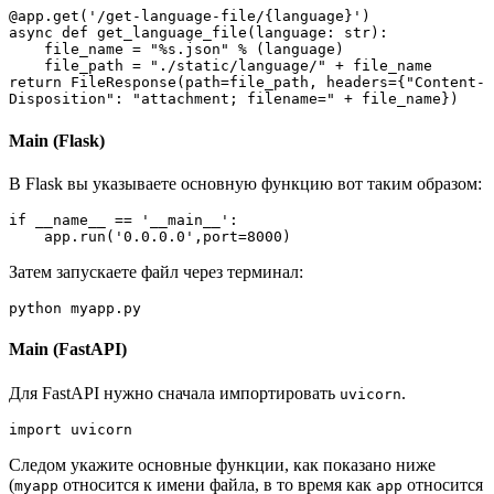
@app.get('/get-language-file/{language}')

async def get_language_file(language: str):

    file_name = "%s.json" % (language)

    file_path = "./static/language/" + file_name

return FileResponse(path=file_path, headers={"Content-
Disposition": "attachment; filename=" + file_name})
Main (Flask)
В Flask вы указываете основную функцию вот таким образом:
if __name__ == '__main__':

    app.run('0.0.0.0',port=8000)
Затем запускаете файл через терминал:
python myapp.py
Main (FastAPI)
Для FastAPI нужно сначала импортировать
.
uvicorn
import uvicorn
Следом укажите основные функции, как показано ниже
(
относится к имени файла, в то время как
относится
myapp
app