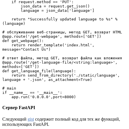
    if request.method == 'PUT':

        json_data = request.get_json()

        language = json_data['language']

    return "Successfully updated language to %s" % 
(language)

# обслуживание веб-страницы, метод GET, возврат HTML

@app.route('/get-webpage', methods=['GET'])

def get_webpage():

    return render_template('index.html', 
message="Contact Us")

# ответ файла, метод GET, возврат файла как вложения

@app.route('/get-language-file/<string:language>', 
methods=['GET'])

def get_language_file(language):

    return send_from_directory('./static/language', 
language + '.json', as_attachment=True)

# main

if __name__ == '__main__':

    app.run('0.0.0.0',port=8000)
Сервер FastAPI
Следующий
gist
содержит полный код для тех же функций,
использующих FastAPI.