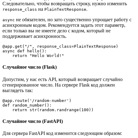
Следовательно, чтобы возвращать строку, нужно изменить
на
.
response_class
PlainTextResponse
не обязателен, но зато существенно упрощает работу с
async
асинхронным кодом. Рекомендуется задать этот параметр,
если только вы не имеете дело с кодом, который не
поддерживает асинхронность.
@app.get("/", response_class=PlainTextResponse)

async def hello():

    return "Hello World!"
Случайное число (Flask)
Допустим, у нас есть API, который возвращает случайно
сгенерированное число. На сервере Flask код должен
выглядеть так:
@app.route('/random-number')

def random_number():

    return str(random.randrange(100))
Случайное число (FastAPI)
Для сервера FastAPI код изменится следующим образом: