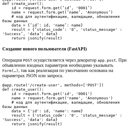
def create_user():

    id = request.form.get(’id’, '0001’)

    name = request.form.get(’name’, 'Anonymous’)

    # код для аутентификации, валидации, обновления 
базы данных

    data = {’id’: id, 'name’: name}

    result = {’status_code’: '0’, 'status_message' : 
'Success’, 'data’: data}

    return jsonify(result)
Создание нового пользователя (FastAPI)
Операция
осуществляется через декоратор
. При
POST
app.post
объявлении входных параметров необходимо указывать
, так как реализация по умолчанию основана на
Form(…)
параметрах JSON или запроса.
@app.route('/create-user', methods=['POST'])

def create_user():

    id = request.form.get('id', '0001')

    name = request.form.get('name', 'Anonymous')

    # код для аутентификации, валидации, обновления 
базы данных

    data = {'id': id, 'name': name}

    result = {'status_code': '0', 'status_message' : 
'Success', 'data': data}

    return jsonify(result)