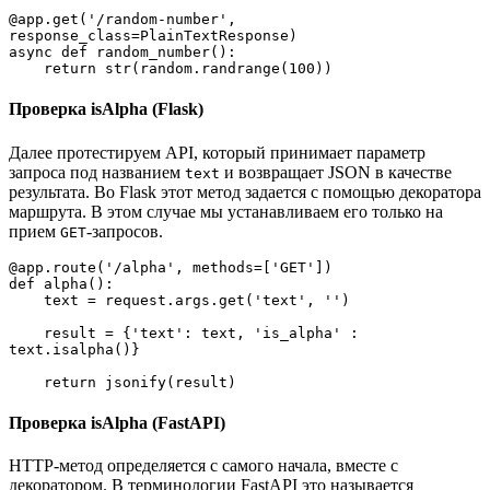
@app.get('/random-number', 
response_class=PlainTextResponse)

async def random_number():

    return str(random.randrange(100))
Проверка isAlpha (Flask)
Далее протестируем API, который принимает параметр
запроса под названием
и возвращает JSON в качестве
text
результата. Во Flask этот метод задается с помощью декоратора
маршрута. В этом случае мы устанавливаем его только на
прием
-запросов.
GET
@app.route('/alpha', methods=['GET'])

def alpha():

    text = request.args.get('text', '')

    result = {'text': text, 'is_alpha' : 
text.isalpha()}

    return jsonify(result)
Проверка isAlpha (FastAPI)
HTTP-метод определяется с самого начала, вместе с
декоратором. В терминологии FastAPI это называется