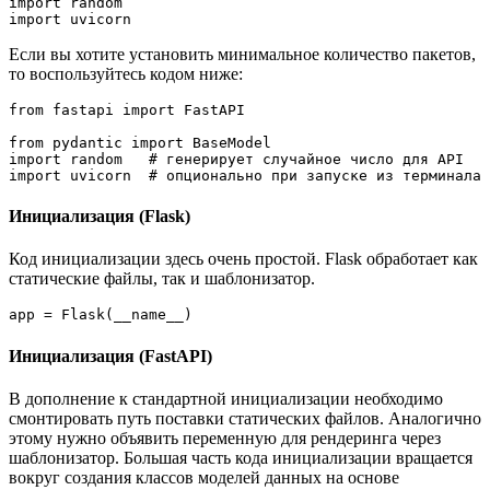
import random

import uvicorn
Если вы хотите установить минимальное количество пакетов,
то воспользуйтесь кодом ниже:
from fastapi import FastAPI

from pydantic import BaseModel

import random   # генерирует случайное число для API

import uvicorn  # опционально при запуске из терминала
Инициализация (Flask)
Код инициализации здесь очень простой. Flask обработает как
статические файлы, так и шаблонизатор.
app = Flask(__name__)
Инициализация (FastAPI)
В дополнение к стандартной инициализации необходимо
смонтировать путь поставки статических файлов. Аналогично
этому нужно объявить переменную для рендеринга через
шаблонизатор. Большая часть кода инициализации вращается
вокруг создания классов моделей данных на основе