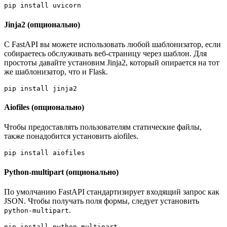
pip install uvicorn
Jinja2 (опционально)
С FastAPI вы можете использовать любой шаблонизатор, если
собираетесь обслуживать веб-страницу через шаблон. Для
простоты давайте установим Jinja2, который опирается на тот
же шаблонизатор, что и Flask.
pip install jinja2
Aiofiles (опционально)
Чтобы предоставлять пользователям статические файлы,
также понадобится установить aiofiles.
pip install aiofiles
Python-multipart (опционально)
По умолчанию FastAPI стандартизирует входящий запрос как
JSON. Чтобы получать поля формы, следует установить
.
python-multipart
pip install python-multipart