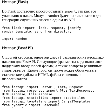
Импорт (Flask)
Во Flask достаточно просто объявить
, так как все
import
упаковано в пакет. Модуль
будет использоваться для
random
генерации случайных чисел в одном из API.
from flask import Flask, request, jsonify, 
render_template, send_from_directory

import random
Импорт (FastAPI)
С другой стороны, оператор
разделяется на несколько
import
пакетов для FastAPI. Следующие фрагменты кода включают
поддержку ввода полей формы, а также возврата различных
типов ответов. Кроме того, он также может обслуживать
статические файлы и HTML-файлы с помощью
шаблонизатора.
from fastapi import FastAPI, Form, Request

from fastapi.responses import PlainTextResponse, 
HTMLResponse, FileResponse

from fastapi.staticfiles import StaticFiles

from fastapi.templating import Jinja2Templates

from pydantic import BaseModel
