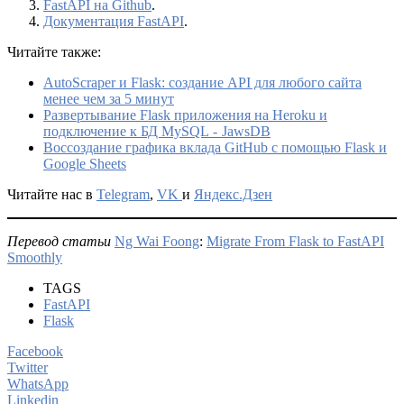
FastAPI на Github
.
Документация FastAPI
.
Читайте также:
AutoScraper и Flask: создание API для любого сайта
менее чем за 5 минут
Развертывание Flask приложения на Heroku и
подключение к БД MySQL - JawsDB
Воссоздание графика вклада GitHub с помощью Flask и
Google Sheets
Читайте нас в
Telegram
,
VK
и
Яндекс.Дзен
Перевод статьи
Ng Wai Foong
:
Migrate From Flask to FastAPI
Smoothly
TAGS
FastAPI
Flask
Facebook
Twitter
WhatsApp
Linkedin