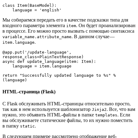
class Item(BaseModel):

    language = 'english'
Мы собираемся передать его в качестве подсказки типа для
входного параметра элемента
. Он будет проанализирован
item
в процессе. Его можно просто вызвать с помощью синтаксиса
. В данном случае —
variable_name.attribute_name
.
item.language
@app.put('/update-language', 
response_class=PlainTextResponse)

async def update_language(item: Item):

    language = item.language

return "Successfully updated language to %s" % 
(language)
HTML-страница (Flask)
С Flask обслуживать HTML-страницы относительно просто,
так как в нем используется шаблонизатор
. Все, что вам
Jinja2
нужно, это объявить HTML-файлы в папке
. Если
templates
вы обслуживаете статические файлы, то их нужно поместить
в папку
.
static
В следующем примере рассмотрено отображение веб-