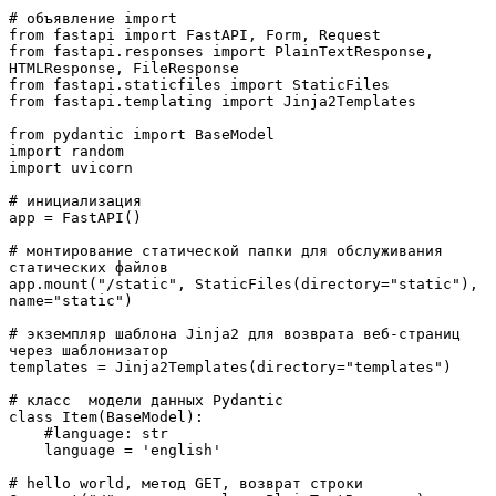
# объявление import

from fastapi import FastAPI, Form, Request

from fastapi.responses import PlainTextResponse, 
HTMLResponse, FileResponse

from fastapi.staticfiles import StaticFiles

from fastapi.templating import Jinja2Templates

from pydantic import BaseModel

import random

import uvicorn

# инициализация

app = FastAPI()

# монтирование статической папки для обслуживания 
статических файлов

app.mount("/static", StaticFiles(directory="static"), 
name="static")

# экземпляр шаблона Jinja2 для возврата веб-страниц 
через шаблонизатор

templates = Jinja2Templates(directory="templates")

# класс  модели данных Pydantic

class Item(BaseModel):

    #language: str

    language = 'english'

# hello world, метод GET, возврат строки
