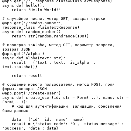
@app.get("/", response_class=PlainTextResponse)

async def hello():

    return "Hello World!"

# случайное число, метод GET, возврат строки

@app.get('/random-number', 
response_class=PlainTextResponse)

async def random_number():

    return str(random.randrange(100))

# проверка isAlpha, метод GET, параметр запроса, 
возврат JSON

@app.get('/alpha')

async def alpha(text: str):

    result = {'text': text, 'is_alpha' : 
text.isalpha()}

    return result

# создание нового пользователя, метод POST, поля 
формы, возврат JSON

@app.post('/create-user')

async def create_user(id: str = Form(...), name: str = 
Form(...)):

    # код для аутентификации, валидации, обновления 
базы данных

    data = {'id': id, 'name': name}

    result = {'status_code': '0', 'status_message' : 
'Success', 'data': data}
