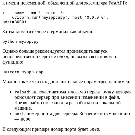
к имени переменной, объявленной для экземпляра FastAPI):
if __name__ == '__main__':

    uvicorn.run('myapp:app', host='0.0.0.0', 
port=8000)
Затем запустите через терминал как обычно:
python myapp.py
Однако больше рекомендуется производить запуск
непосредственно через
, не вызывая основную
uvicorn
функцию:
uvicorn myapp:app
Можно также указать дополнительные параметры, например:
: включает автоматическую перезагрузку, которая
reload
обновляет сервер при внесении изменений в файл.
Чрезвычайно полезно для разработки на локальной
машине.
: номер порта для сервера. Значение по умолчанию
port
—
.
8000
В следующем примере номер порта будет
.
5000