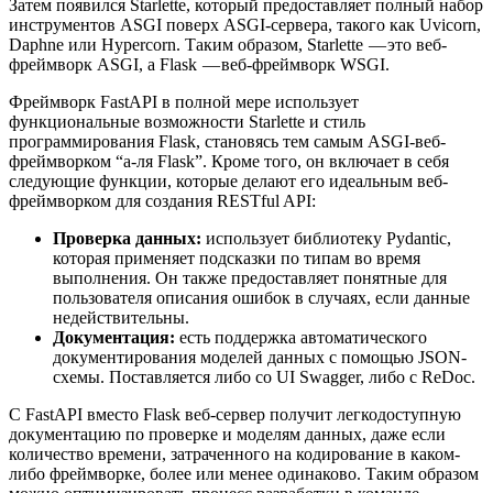
Затем появился Starlette, который предоставляет полный набор
инструментов ASGI поверх ASGI-сервера, такого как Uvicorn,
Daphne или Hypercorn. Таким образом, Starlette — это веб-
фреймворк ASGI, а Flask — веб-фреймворк WSGI.
Фреймворк FastAPI в полной мере использует
функциональные возможности Starlette и стиль
программирования Flask, становясь тем самым ASGI-веб-
фреймворком “а-ля Flask”. Кроме того, он включает в себя
следующие функции, которые делают его идеальным веб-
фреймворком для создания RESTful API:
Проверка данных:
использует библиотеку Pydantic,
которая применяет подсказки по типам во время
выполнения. Он также предоставляет понятные для
пользователя описания ошибок в случаях, если данные
недействительны.
Документация:
есть поддержка автоматического
документирования моделей данных с помощью JSON-
схемы. Поставляется либо со UI Swagger, либо с ReDoc.
С FastAPI вместо Flask веб-сервер получит легкодоступную
документацию по проверке и моделям данных, даже если
количество времени, затраченного на кодирование в каком-
либо фреймворке, более или менее одинаково. Таким образом