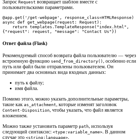
Запрос
возвращает шаблон вместе с
Request
пользовательскими параметрами.
@app.get('/get-webpage', response_class=HTMLResponse)

async def get_webpage(request: Request):

    return templates.TemplateResponse("index.html", 
{"request": request, "message": "Contact Us"})
Ответ файла (Flask)
Рекомендуемый способ возврата файла пользователю — через
встроенную функцию
, особенно если
send_from_directory()
путь или файл были отправлены пользователем. Он
принимает два основных вида входных данных:
путь к файлу;
имя файла.
Помимо этого, можно указать дополнительные параметры,
такие как
, которые изменят заголовок
as_attachment
, чтобы указать, что файл является
Content-Disposition
вложением.
Можно также установить параметр
, используя
path
следующий синтаксис:
. В данном
<type:variable_name>
случае это
.
<string:language>