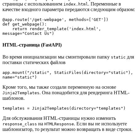
страницы с использованием
. Переменные в
index.html
качестве входного параметра передаются следующим образом:
@app.route('/get-webpage', methods=['GET'])

def get_webpage():

    return render_template('index.html', 
message="Contact Us")
HTML-страница (FastAPI)
Во время инициализации мы смонтировали папку
для
static
поставки статических файлов
app.mount("/static", StaticFiles(directory="static"), 
name="static")
Кроме того, мы также создали переменную на основе
. Она понадобится для рендеринга HTML-
Jinja2Templates
шаблонов.
templates = Jinja2Templates(directory="templates")
Для обслуживания HTML-страницы нужно изменить
на
. Если вы не используете
response_class
HTMLResponse
шаблонизатор, то результат можно возвращать в виде строки.