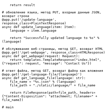
    return result

# обновление языка, метод PUT, входные данные JSON, 
возврат строки

@app.put('/update-language', 
response_class=PlainTextResponse)

async def update_language(item: Item):

    language = item.language

    return "Successfully updated language to %s" % 
(language)

# обслуживание веб-страницы, метод GET, возврат HTML

@app.get('/get-webpage', response_class=HTMLResponse)

async def get_webpage(request: Request):

    return templates.TemplateResponse("index.html", 
{"request": request, "message": "Contact Us"})

# ответ файла, метод GET, возврат файла как вложения

@app.get('/get-language-file/{language}')

async def get_language_file(language: str):

    file_name = "%s.json" % (language)

    file_path = "./static/language/" + file_name

    return FileResponse(path=file_path, headers=
{"Content-Disposition": "attachment; filename=" + 
file_name})

# main
