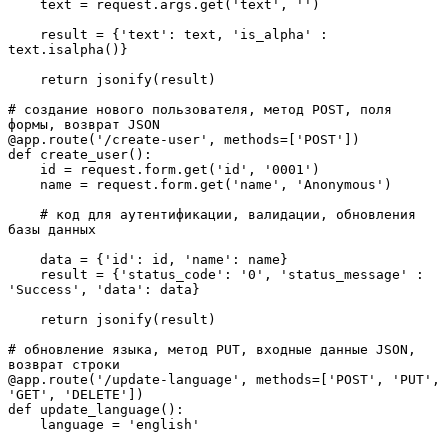
    text = request.args.get('text', '')

    result = {'text': text, 'is_alpha' : 
text.isalpha()}

    return jsonify(result)

# создание нового пользователя, метод POST, поля 
формы, возврат JSON

@app.route('/create-user', methods=['POST'])

def create_user():

    id = request.form.get('id', '0001')

    name = request.form.get('name', 'Anonymous')

    # код для аутентификации, валидации, обновления 
базы данных

    data = {'id': id, 'name': name}

    result = {'status_code': '0', 'status_message' : 
'Success', 'data': data}

    return jsonify(result)

# обновление языка, метод PUT, входные данные JSON, 
возврат строки

@app.route('/update-language', methods=['POST', 'PUT', 
'GET', 'DELETE'])

def update_language():

    language = 'english'
