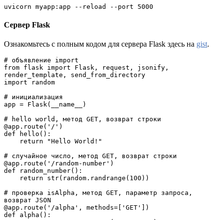
uvicorn myapp:app --reload --port 5000
Сервер Flask
Ознакомьтесь с полным кодом для сервера Flask здесь на
gist
.
# объявление import

from flask import Flask, request, jsonify, 
render_template, send_from_directory

import random

# инициализация

app = Flask(__name__)

# hello world, метод GET, возврат строки

@app.route('/')

def hello():

    return "Hello World!"

# случайное число, метод GET, возврат строки

@app.route('/random-number')

def random_number():

    return str(random.randrange(100))

# проверка isAlpha, метод GET, параметр запроса, 
возврат JSON

@app.route('/alpha', methods=['GET'])

def alpha():
