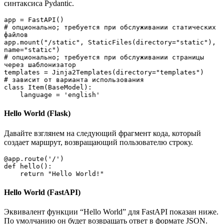
синтаксиса Pydantic.
app = FastAPI()

# опционально; требуется при обслуживании статических 
файлов 

app.mount("/static", StaticFiles(directory="static"), 
name="static")

# опционально; требуется при обслуживании страницы 
через шаблонизатор

templates = Jinja2Templates(directory="templates")

# зависит от варианта использования

class Item(BaseModel):

    language = 'english'
Hello World (Flask)
Давайте взглянем на следующий фрагмент кода, который
создает маршрут, возвращающий пользователю строку.
@app.route('/')

def hello():

    return "Hello World!"
Hello World (FastAPI)
Эквивалент функции “Hello World” для FastAPI показан ниже.
По умолчанию он будет возвращать ответ в формате JSON.