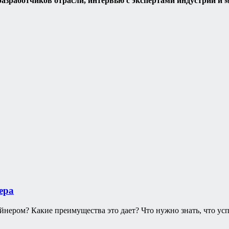
разработчиков отрасли, интервью с экспертами индустрии и м
ера
айнером? Какие преимущества это дает? Что нужно знать, что ус