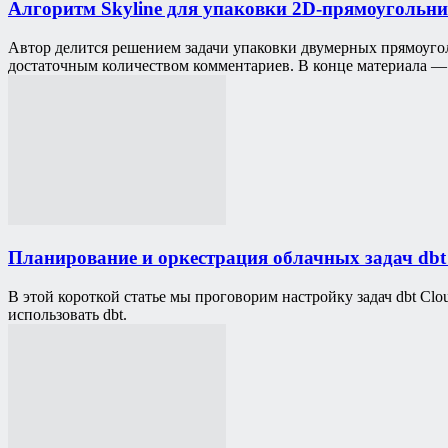
Алгоритм Skyline для упаковки 2D-прямоугольн
Автор делится решением задачи упаковки двумерных прямоуго
достаточным количеством комментариев. В конце материала —
Планирование и оркестрация облачных задач dbt 
В этой короткой статье мы проговорим настройку задач dbt Clo
использовать dbt.