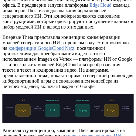
офиса. В преддверии запуска платформы
EdgeCloud
команда
инженеров Theta исследовала конвейеры моделей
генеративного ИИ. Эти конвейеры являются сквозными
конструкциями, которые оркестрируют поступление данных в
набор моделей ИИ и вывод из этих данных.
Впервые Theta представила концепцию конвейеризации
моделей генеративного ИИ в прошлом году. Это произошло
на
конференции GoogleCloud Next
, посвященной
приложениям для преобразования видео в текст с
использованием Imagen on Vertex — платформы ИИ от Google
— и нескольких моделей EdgeCloud для преобразования
текста в текст и кодирования видео. На диаграмме,
представленной ниже, показан пример генерации роликов для
киберспортивной игры с использованием конвейера из
четырех моделей, включая Imagen от Google.
Развивая эту концепцию, компания Theta анонсировала на
прошлой неделе собственную
модель генеративного ИИ