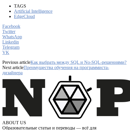
TAGS
Artificial Intelligence
EdgeCloud
Facebook
Twitter
WhatsApp
Linkedin
Telegram
VK
Previous article
Как выбрать между SQL и No-SQL-решениями?
Next article
Преимущества обучения на программиста-
дизайнера
ABOUT US
Образовательные статьи и переводы — всё для