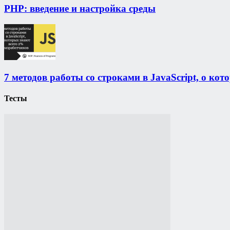
PHP: введение и настройка среды
7 методов работы со строками в JavaScript, о кото
Тесты