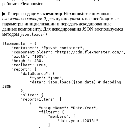
работает Flexmonster.
▶ Теперь создадим
экземпляр Flexmonster
с помощью
вложенного словаря
. Здесь нужно указать все необходимые
параметры инициализации и передать декодированные
данные компоненту. Для декодирования JSON воспользуемся
методом
.
json.loads()
flexmonster = {

    "container": "#pivot-container",

    "componentFolder": "https://cdn.flexmonster.com/",

    "width": "100%",

    "height": 430,

    "toolbar": True,

    "report": {

        "dataSource": {

            "type": "json",

            "data": json.loads(json_data) # decoding 
JSON

        },

        "slice": {

        "reportFilters": [

            {

                "uniqueName": "Date.Year",

                "filter": {

                    "members": [

                        "date.year.[2018]"

                    ]
