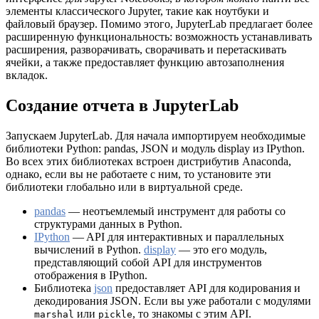
элементы классического Jupyter, такие как ноутбуки и
файловый браузер. Помимо этого, JupyterLab предлагает более
расширенную функциональность: возможность устанавливать
расширения, разворачивать, сворачивать и перетаскивать
ячейки, а также предоставляет функцию автозаполнения
вкладок.
Создание отчета в JupyterLab
Запускаем JupyterLab. Для начала импортируем необходимые
библиотеки Python: pandas, JSON и модуль display из IPython.
Во всех этих библиотеках встроен дистрибутив Anaconda,
однако, если вы не работаете с ним, то установите эти
библиотеки глобально или в виртуальной среде.
pandas
— неотъемлемый инструмент для работы со
структурами данных в Python.
IPython
— API для интерактивных и параллельных
вычислений в Python.
display
— это его модуль,
представляющий собой API для инструментов
отображения в IPython.
Библиотека
json
предоставляет API для кодирования и
декодирования JSON. Если вы уже работали с модулями
или
, то знакомы с этим API.
marshal
pickle