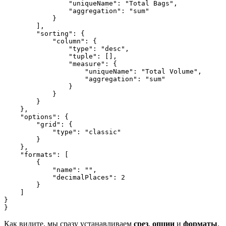
                "uniqueName": "Total Bags",

                "aggregation": "sum"

            }

        ],

        "sorting": {

            "column": {

                "type": "desc",

                "tuple": [],

                "measure": {

                    "uniqueName": "Total Volume",

                    "aggregation": "sum"

                }

            }

        }

    },

    "options": {

        "grid": {

            "type": "classic"

        }

    },

    "formats": [

        {

            "name": "",

            "decimalPlaces": 2

        }

    ]

}

}
Как видите, мы сразу устанавливаем
срез
,
опции
и
форматы
.