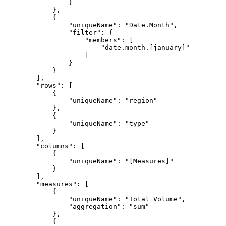
                }

            },

            {

                "uniqueName": "Date.Month",

                "filter": {

                    "members": [

                        "date.month.[january]"

                    ]

                }

            }

        ],

        "rows": [

            {

                "uniqueName": "region"

            },

            {

                "uniqueName": "type"

            }

        ],

        "columns": [

            {

                "uniqueName": "[Measures]"

            }

        ],

        "measures": [

            {

                "uniqueName": "Total Volume",

                "aggregation": "sum"

            },

            {
