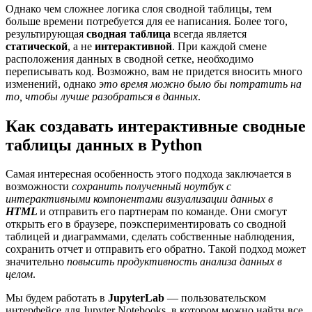
Однако чем сложнее логика слоя сводной таблицы, тем
больше времени потребуется для ее написания. Более того,
результирующая
сводная таблица
всегда является
статической
, а не
интерактивной
. При каждой смене
расположения данных в сводной сетке, необходимо
переписывать код. Возможно, вам не придется вносить много
изменений, однако
это время можно было бы потратить на
то, чтобы лучше разобраться в данных
.
Как создавать интерактивные сводные
таблицы данных в Python
Самая интересная особенность этого подхода заключается в
возможности
сохранить полученный ноутбук с
интерактивными компонентами визуализации данных в
HTML
и отправить его партнерам по команде. Они смогут
открыть его в браузере, поэкспериментировать со сводной
таблицей и диаграммами, сделать собственные наблюдения,
сохранить отчет и отправить его обратно. Такой подход может
значительно
повысить продуктивность анализа данных в
целом
.
Мы будем работать в
JupyterLab
— пользовательском
интерфейсе для Jupyter Notebooks, в котором можно найти все