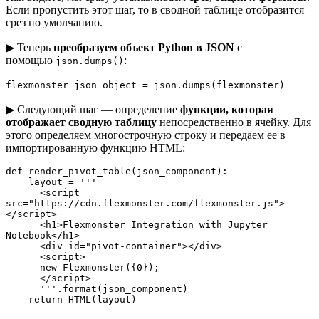
Если пропустить этот шаг, то в сводной таблице отобразится
срез по умолчанию.
▶ Теперь
преобразуем объект Python в JSON
с
помощью
:
json.dumps()
flexmonster_json_object = json.dumps(flexmonster)
▶ Следующий шаг — определение
функции, которая
отображает сводную таблицу
непосредственно в ячейку. Для
этого определяем многострочную строку и передаем ее в
импортированную функцию HTML:
def render_pivot_table(json_component):

    layout = '''

      <script 
src="https://cdn.flexmonster.com/flexmonster.js">
</script>

      <h1>Flexmonster Integration with Jupyter 
Notebook</h1>

      <div id="pivot-container"></div>

      <script>

      new Flexmonster({0});

      </script>

      '''.format(json_component)

    return HTML(layout)