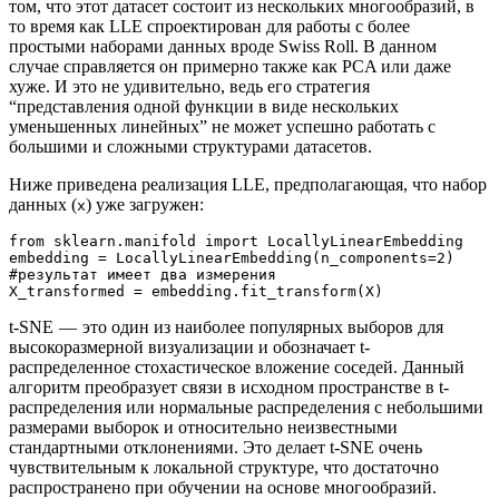
том, что этот датасет состоит из нескольких многообразий, в
то время как LLE спроектирован для работы с более
простыми наборами данных вроде Swiss Roll. В данном
случае справляется он примерно также как PCA или даже
хуже. И это не удивительно, ведь его стратегия
“представления одной функции в виде нескольких
уменьшенных линейных” не может успешно работать с
большими и сложными структурами датасетов.
Ниже приведена реализация LLE, предполагающая, что набор
данных (
) уже загружен:
x
from sklearn.manifold import LocallyLinearEmbedding

embedding = LocallyLinearEmbedding(n_components=2) 
#результат имеет два измерения

X_transformed = embedding.fit_transform(X)
t-SNE — это один из наиболее популярных выборов для
высокоразмерной визуализации и обозначает t-
распределенное стохастическое вложение соседей. Данный
алгоритм преобразует связи в исходном пространстве в t-
распределения или нормальные распределения с небольшими
размерами выборок и относительно неизвестными
стандартными отклонениями. Это делает t-SNE очень
чувствительным к локальной структуре, что достаточно
распространено при обучении на основе многообразий.