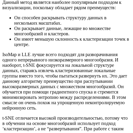
Данный метод является наиболее популярным подходом к
визуализации, поскольку обладает рядом преимуществ:
Он способен раскрывать структуру данных в
нескольких масштабах.
Он раскрывает данные, лежащие во множестве
многообразий и кластеров.
Он имеет меньшую склонность к кластеризации точек в
центре.
IsoMap и LLE лучше всего подходят для разворачивания
одного непрерывного низкоразмерного многообразия. И
наоборот, t-SNE фокусируется на локальной структуре
данных, стараясь извлечь кластеризованные локальные
группы вместо того, чтобы пытаться развернуть их. Это дает
данному алгоритму преимущество при распутывании
высокоразмерных данных с множеством многообразий. Он
обучается при помощи градиентного спуска и стремится
минимизировать энтропию между распределениями. В этом
смысле он очень похож на упрощенную неконтролируемую
нейронную сеть.
t-SNE отличается высокой производительностью, потому что
в обучении на основе многообразий использует подход
‘кластеризации’, а не “развертывания”. При работе с таким