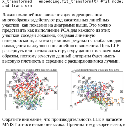
X_transformed = embedding.fit_transform(X) #fit model 
and transform
Локально-линейные вложения для моделирования
многообразия задействуют ряд касательных линейных
участков, как показано на диаграмме выше. Это можно
представить как выполнение PCA для каждого из этих
участков-соседей локально, создавая линейную
гиперплоскость, а затем сравнивая результаты глобально для
нахождения наилучшего нелинейного вложения. Цель LLE —
развернуть или распаковать структуру данных искаженным
образом, поэтому зачастую данный алгоритм будет иметь
высокую плотность в середине с расширяющимися лучами.
Обратите внимание, что производительность LLE в датасете
MNIST относительно невысока. Причина тому, скорее всего, в