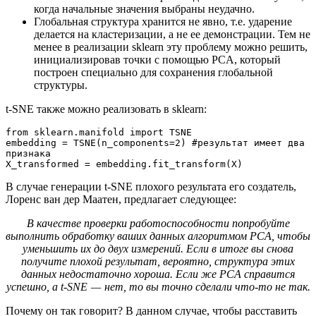
когда начальные значения выбраны неудачно.
Глобальная структура хранится не явно, т.е. ударение
делается на кластеризации, а не ее демонстрации. Тем не
менее в реализации sklearn эту проблему можно решить,
инициализировав точки с помощью PCA, который
построен специально для сохранения глобальной
структуры.
t-SNE также можно реализовать в sklearn:
from sklearn.manifold import TSNE

embedding = TSNE(n_components=2) #результат имеет два 
признака

X_transformed = embedding.fit_transform(X)
В случае генерации t-SNE плохого результата его создатель,
Лоренс ван дер Маатен, предлагает следующее:
В качестве проверки работоспособности попробуйте
выполнить обработку ваших данных алгоритмом PCA, чтобы
уменьшить их до двух измерений. Если в итоге вы снова
получите плохой результат, вероятно, структура этих
данных недостаточно хороша. Если же PCA справится
успешно, а t-SNE — нет, то вы точно сделали что-то не так.
Почему он так говорит? В данном случае, чтобы расставить