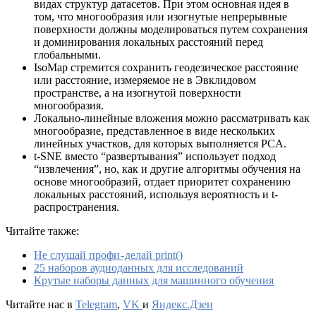
видах структур датасетов. При этом основная идея в
том, что многообразия или изогнутые непрерывные
поверхности должны моделироваться путем сохранения
и доминирования локальных расстояний перед
глобальными.
IsoMap стремится сохранить геодезическое расстояние
или расстояние, измеряемое не в Эвклидовом
пространстве, а на изогнутой поверхности
многообразия.
Локально-линейные вложения можно рассматривать как
многообразие, представленное в виде нескольких
линейных участков, для которых выполняется PCA.
t-SNE вместо “развертывания” использует подход
“извлечения”, но, как и другие алгоритмы обучения на
основе многообразий, отдает приоритет сохранению
локальных расстояний, используя вероятность и t-
распространения.
Читайте также:
Не слушай профи - делай print()
25 наборов аудиоданных для исследований
Крутые наборы данных для машинного обучения
Читайте нас в
Telegram
,
VK
и
Яндекс.Дзен