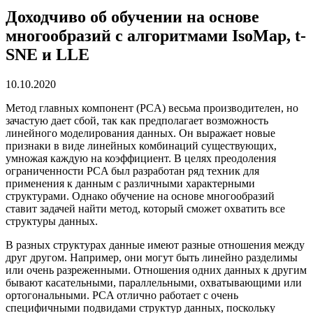
Доходчиво об обучении на основе
многообразий с алгоритмами IsoMap, t-
SNE и LLE
10.10.2020
Метод главных компонент (PCA) весьма производителен, но
зачастую дает сбой, так как предполагает возможность
линейного моделирования данных. Он выражает новые
признаки в виде линейных комбинаций существующих,
умножая каждую на коэффициент. В целях преодоления
ограниченности PCA был разработан ряд техник для
применения к данным с различными характерными
структурами. Однако обучение на основе многообразий
ставит задачей найти метод, который сможет охватить все
структуры данных.
В разных структурах данные имеют разные отношения между
друг другом. Например, они могут быть линейно разделимы
или очень разреженными. Отношения одних данных к другим
бывают касательными, параллельными, охватывающими или
ортогональными. PCA отлично работает с очень
специфичными подвидами структур данных, поскольку