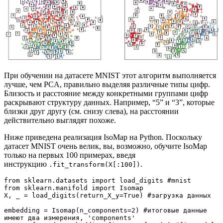
При обучении на датасете MNIST этот алгоритм выполняется
лучше, чем PCA, правильно выделяя различные типы цифр.
Близость и расстояние между конкретными группами цифр
раскрывают структуру данных. Например, “5” и “3”, которые
близки друг другу (см. снизу слева), на расстоянии
действительно выглядят похоже.
Ниже приведена реализация IsoMap на Python. Поскольку
датасет MNIST очень велик, вы, возможно, обучите IsoMap
только на первых 100 примерах, введя
инструкцию
.
.fit_transform(X[:100])
from sklearn.datasets import load_digits #mnist

from sklearn.manifold import Isomap

X, _ = load_digits(return_X_y=True) #загрузка данных

embedding = Isomap(n_components=2) #итоговые данные 
имеют два измерения, 'components'
