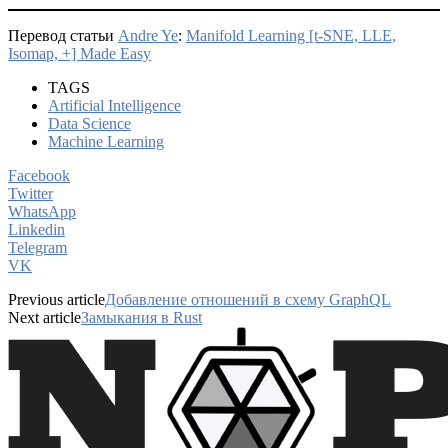
Перевод статьи
Andre Ye
:
Manifold Learning [t-SNE, LLE,
Isomap, +] Made Easy
TAGS
Artificial Intelligence
Data Science
Machine Learning
Facebook
Twitter
WhatsApp
Linkedin
Telegram
VK
Previous article
Добавление отношений в схему GraphQL
Next article
Замыкания в Rust