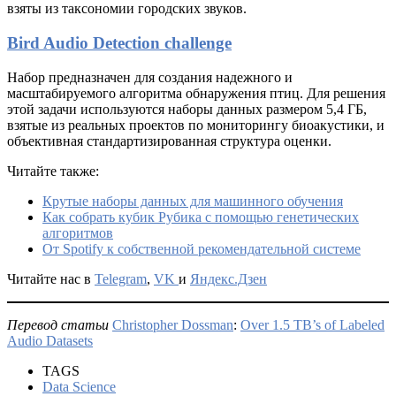
взяты из таксономии городских звуков.
Bird Audio Detection challenge
Набор предназначен для создания надежного и
масштабируемого алгоритма обнаружения птиц. Для решения
этой задачи используются наборы данных размером 5,4 ГБ,
взятые из реальных проектов по мониторингу биоакустики, и
объективная стандартизированная структура оценки.
Читайте также:
Крутые наборы данных для машинного обучения
Как собрать кубик Рубика с помощью генетических
алгоритмов
От Spotify к собственной рекомендательной системе
Читайте нас в
Telegram
,
VK
и
Яндекс.Дзен
Перевод статьи
Christopher Dossman
:
Over 1.5 TB’s of Labeled
Audio Datasets
TAGS
Data Science