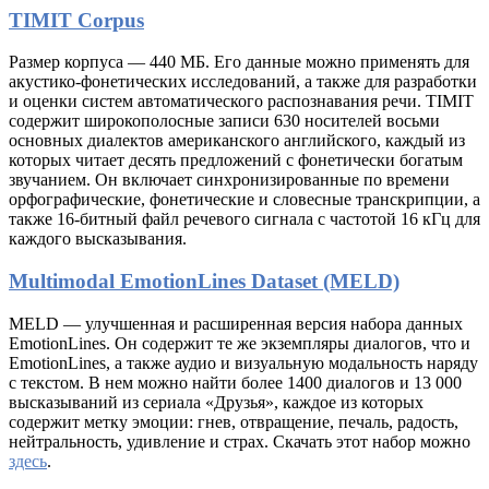
TIMIT Corpus
Размер корпуса — 440 МБ. Его данные можно применять для
акустико-фонетических исследований, а также для разработки
и оценки систем автоматического распознавания речи. TIMIT
содержит широкополосные записи 630 носителей восьми
основных диалектов американского английского, каждый из
которых читает десять предложений с фонетически богатым
звучанием. Он включает синхронизированные по времени
орфографические, фонетические и словесные транскрипции, а
также 16-битный файл речевого сигнала с частотой 16 кГц для
каждого высказывания.
Multimodal EmotionLines Dataset (MELD)
MELD — улучшенная и расширенная версия набора данных
EmotionLines. Он содержит те же экземпляры диалогов, что и
EmotionLines, а также аудио и визуальную модальность наряду
с текстом. В нем можно найти более 1400 диалогов и 13 000
высказываний из сериала «Друзья», каждое из которых
содержит метку эмоции: гнев, отвращение, печаль, радость,
нейтральность, удивление и страх. Скачать этот набор можно
здесь
.