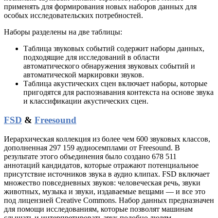
применять для формирования новых наборов данных для
особых исследовательских потребностей.
Наборы разделены на две таблицы:
Таблица звуковых событий содержит наборы данных,
подходящие для исследований в области
автоматического обнаружения звуковых событий и
автоматической маркировки звуков.
Таблица акустических сцен включает наборы, которые
пригодятся для распознавания контекста на основе звука
и классификации акустических сцен.
FSD
&
Freesound
Иерархическая коллекция из более чем 600 звуковых классов,
дополненная 297 159 аудиосемплами от Freesound. В
результате этого объединения было создано 678 511
аннотаций кандидатов, которые отражают потенциальное
присутствие источников звука в аудио клипах. FSD включает
множество повседневных звуков: человеческая речь, звуки
животных, музыка и звуки, издаваемые вещами — и все это
под лицензией Creative Commons. Набор данных предназначен
для помощи исследованиям, которые позволят машинам
слышать и интерпретировать звук подобно людям.