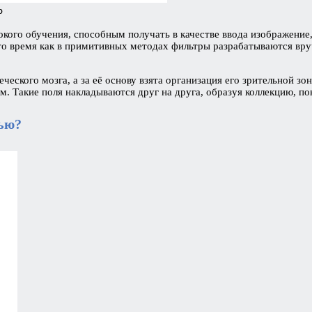
р
кого обучения, способным получать в качестве ввода изображение
В то время как в примитивных методах фильтры разрабатываются в
еского мозга, а за её основу взята организация его зрительной з
м. Такие поля накладываются друг на друга, образуя коллекцию, 
зью?