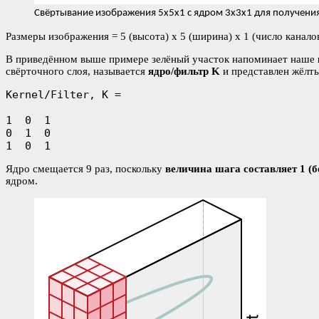
Свёртывание изображения 5х5х1 с ядром 3х3х1 для получения
Размеры изображения = 5 (высота) х 5 (ширина) х 1 (число канал
В приведённом выше примере зелёный участок напоминает наше
свёрточного слоя, называется
ядро/фильтр K
и представлен жёл
Kernel/Filter, K = 

1  0  1

0  1  0

1  0  1
Ядро смещается 9 раз, поскольку
величина шага
составляет 1 (б
ядром.