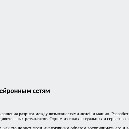
нейронным сетям
окращения разрыва между возможностями людей и машин. Разработ
 удивительных результатов. Одним из таких актуальных и серьёзных
, как это делают люди, аналогичным образом воспринимать его и да