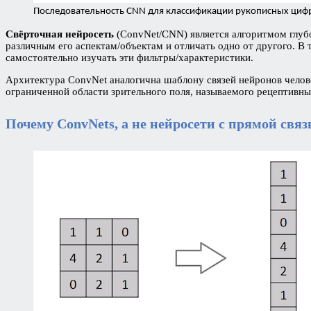
Последовательность CNN для классификации рукописных циф
Свёрточная нейросеть
(ConvNet/CNN) является алгоритмом глубо
различным его аспектам/объектам и отличать одно от другого. 
самостоятельно изучать эти фильтры/характеристики.
Архитектура ConvNet аналогична шаблону связей нейронов человеч
ограниченной области зрительного поля, называемого рецептивны
Почему ConvNets, а не нейросети с прямой свя