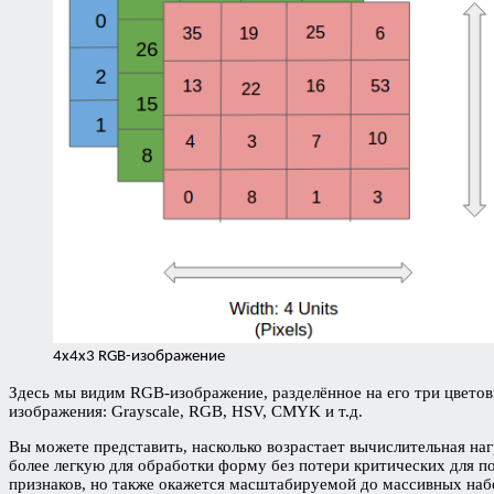
4х4х3 RGB-изображение
Здесь мы видим RGB-изображение, разделённое на его три цветов
изображения: Grayscale, RGB, HSV, CMYK и т.д.
Вы можете представить, насколько возрастает вычислительная на
более легкую для обработки форму без потери критических для п
признаков, но также окажется масштабируемой до массивных на