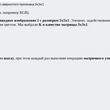
 свёрнутого признака 3х3х1
ов, например RGB).
вводное изображение I с размером 5х5х1
. Элемент, задействован
тым цветом. Мы выбрали
K в качестве матрицы 3х3х1
.
ез шага)
, при этом каждый раз выполняя операцию
матричного ум