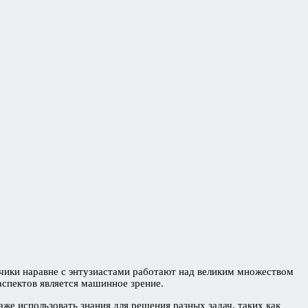
чики наравне с энтузиастами работают над великим множеством
 аспектов является машинное зрение.
же использовать знания для решения разных задач, таких как