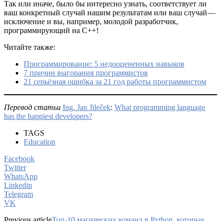
Так или иначе, было бы интересно узнать, соответствует ли
ваш конкретный случай нашим результатам или ваш случай —
исключение и вы, например, молодой разработчик,
программирующий на C++!
Читайте также:
Программирование: 5 недооцененных навыков
7 причин выгорания программистов
21 серьёзная ошибка за 21 год работы программистом
Перевод статьи
Ing. Jan Jileček
:
What programming language
has the happiest developers?
TAGS
Education
Facebook
Twitter
WhatsApp
Linkedin
Telegram
VK
Previous article
Топ-10 магических команд в Python, которые