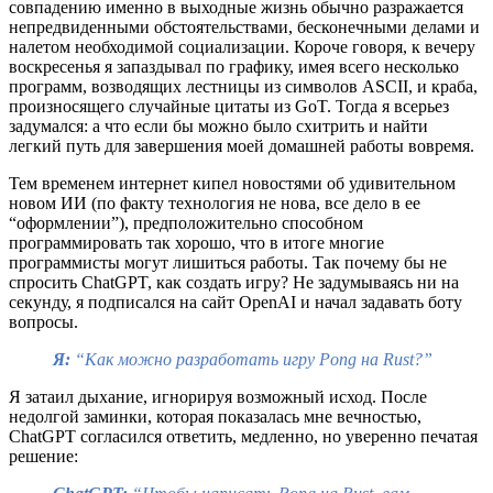
совпадению именно в выходные жизнь обычно разражается
непредвиденными обстоятельствами, бесконечными делами и
налетом необходимой социализации. Короче говоря, к вечеру
воскресенья я запаздывал по графику, имея всего несколько
программ, возводящих лестницы из символов ASCII, и краба,
произносящего случайные цитаты из GoT. Тогда я всерьез
задумался: а что если бы можно было схитрить и найти
легкий путь для завершения моей домашней работы вовремя.
Тем временем интернет кипел новостями об удивительном
новом ИИ (по факту технология не нова, все дело в ее
“оформлении”), предположительно способном
программировать так хорошо, что в итоге многие
программисты могут лишиться работы. Так почему бы не
спросить ChatGPT, как создать игру? Не задумываясь ни на
секунду, я подписался на сайт OpenAI и начал задавать боту
вопросы.
Я:
“Как можно разработать игру Pong на Rust?”
Я затаил дыхание, игнорируя возможный исход. После
недолгой заминки, которая показалась мне вечностью,
ChatGPT согласился ответить, медленно, но уверенно печатая
решение: