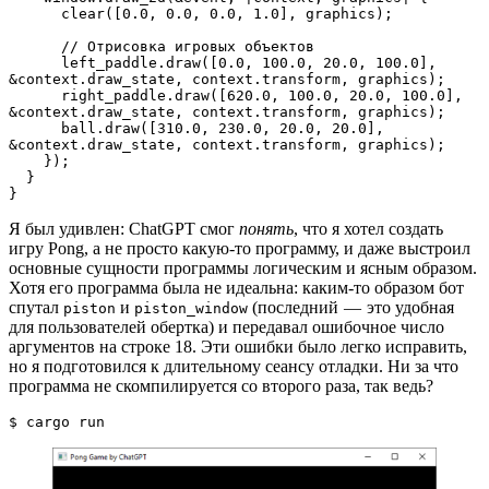
      clear([0.0, 0.0, 0.0, 1.0], graphics);
      // Отрисовка игровых объектов
      left_paddle.draw([0.0, 100.0, 20.0, 100.0], 
&context.draw_state, context.transform, graphics);
      right_paddle.draw([620.0, 100.0, 20.0, 100.0], 
&context.draw_state, context.transform, graphics);
      ball.draw([310.0, 230.0, 20.0, 20.0], 
&context.draw_state, context.transform, graphics);
    });
  }
}
Я был удивлен: ChatGPT смог
понять
, что я хотел создать
игру Pong, а не просто какую-то программу, и даже выстроил
основные сущности программы логическим и ясным образом.
Хотя его программа была не идеальна: каким-то образом бот
спутал
и
(последний — это удобная
piston
piston_window
для пользователей обертка) и передавал ошибочное число
аргументов на строке 18. Эти ошибки было легко исправить,
но я подготовился к длительному сеансу отладки. Ни за что
программа не скомпилируется со второго раза, так ведь?
$ cargo run