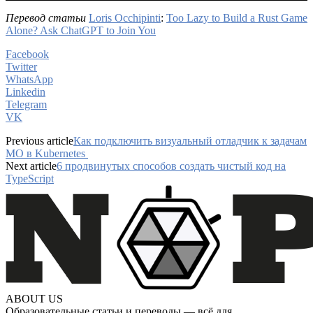
Перевод статьи
Loris Occhipinti
:
Too Lazy to Build a Rust Game
Alone? Ask ChatGPT to Join You
Facebook
Twitter
WhatsApp
Linkedin
Telegram
VK
Previous article
Как подключить визуальный отладчик к задачам
МО в Kubernetes
Next article
6 продвинутых способов создать чистый код на
TypeScript
ABOUT US
Образовательные статьи и переводы — всё для