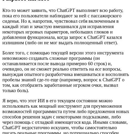
Кто-то может заявить, что ChatGPT выполняет всю работу,
пока его пользователи наблюдают за ней с пассажирского
сиденья. Но я, напротив, чувствовал себя включенным в
каждый этап и зачастую вмешивался для исправления
некоторых игровых параметров, небольших глюков и
добавления функционала, когда запрос к ChatGPT казался
излишним (либо он не мог выдать полноценный ответ).
Более того, с помощью текущей версии этого инструмента
невозможно создавать сложные программы (он
останавливается после вывода примерно 60 строк) и,
очевидно, он не сможет реально ответить на
все
вопросы,
вынуждая опытного разработчика вмешиваться и восполнять
пробелы знаний где-то еще (например, вопрос к ChatGPT о
том, как отобразить заработанные игроком очки, вызвал
только боль).
Я верю, что этот ИИ в его текущем состоянии можно
использовать как мощный инструмент для преумножения
возможностей программиста путем либо предложения новых
способов решения задач с некоторыми подсказками, либо
через помощь с отладкой имеющегося кода. Иными словами,
ChatGPT недостаточно искушен, чтобы самостоятельно
писать реальные программы, но потенциально способен