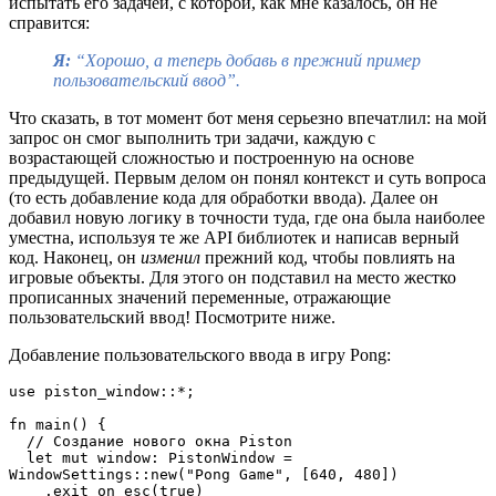
испытать его задачей, с которой, как мне казалось, он не
справится:
Я:
“Хорошо, а теперь добавь в прежний пример
пользовательский ввод”.
Что сказать, в тот момент бот меня серьезно впечатлил: на мой
запрос он смог выполнить три задачи, каждую с
возрастающей сложностью и построенную на основе
предыдущей. Первым делом он понял контекст и суть вопроса
(то есть добавление кода для обработки ввода). Далее он
добавил новую логику в точности туда, где она была наиболее
уместна, используя те же API библиотек и написав верный
код. Наконец, он
изменил
прежний код, чтобы повлиять на
игровые объекты. Для этого он подставил на место жестко
прописанных значений переменные, отражающие
пользовательский ввод! Посмотрите ниже.
Добавление пользовательского ввода в игру Pong:
use piston_window::*;
fn main() {
  // Создание нового окна Piston
  let mut window: PistonWindow = 
WindowSettings::new("Pong Game", [640, 480])
    .exit_on_esc(true)