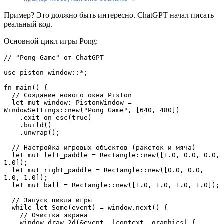
Пример? Это должно быть интересно. ChatGPT начал писать
реальный код.
Основной цикл игры Pong:
// "Pong Game" от ChatGPT
use piston_window::*;
fn main() {
  // Создание нового окна Piston
  let mut window: PistonWindow = 
WindowSettings::new("Pong Game", [640, 480])
    .exit_on_esc(true)
    .build()
    .unwrap();
  // Настройка игровых объектов (ракеток и мяча)
  let mut left_paddle = Rectangle::new([1.0, 0.0, 0.0, 
1.0]);
  let mut right_paddle = Rectangle::new([0.0, 0.0, 
1.0, 1.0]);
  let mut ball = Rectangle::new([1.0, 1.0, 1.0, 1.0]);
  // Запуск цикла игры
  while let Some(event) = window.next() {
    // Очистка экрана
    window.draw_2d(&event, |context, graphics| {