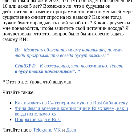
сделал такой рывок в 2023, то на что он будет способен через
10 или даже 5 лет? Возможно ли, что в будущем он
действительно заменит программистов или по меньшей мере
существенно снизит спрос на их навыки? Как мне тогда
нужно будет оправдывать свой заработок? Какие аргументы
мне понадобятся, чтобы защитить свой источник дохода? Я
почувствовал, что этот вопрос было бы интересно задать
самому ИИ:
Я:
“Можешь объяснить моему начальнику, почему
люди-программисты всегда будут важны?”
ChatGPT:
“К сожалению, это невозможно. Теперь
я буду твоим начальником”. *
* Этот ответ (пока что) выдуман.
Читайте также:
Как вызвать из C# генерируемую на Rust библиотеку
Фича-флаги времени компиляции в Rust: зачем, как и
когда используются
Покрытие кода в Rust
Читайте нас в
Telegram
,
VK
и
Дзен