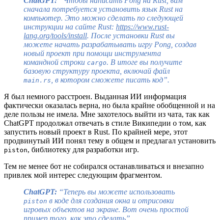
ChatGPT:
“Чтобы написать Pong на Rust, вам
сначала потребуется установить язык Rust на
компьютер. Это можно сделать по следующей
инструкции на сайте Rust:
https://www.rust-
lang.org/tools/install
. После установки Rust вы
можете начать разрабатывать игру Pong, создав
новый проект при помощи инструмента
командной строки
. В итоге вы получите
cargo
базовую структуру проекта, включай файл
, в котором сможете писать код”.
main.rs
Я был немного расстроен. Выданная ИИ информация
фактически оказалась верна, но была крайне обобщенной и на
деле пользы не имела. Мне захотелось выйти из чата, так как
ChatGPT продолжал отвечать в стиле Википедии о том, как
запустить новый проект в Rust. По крайней мере, этот
продвинутый ИИ понял тему в общем и предлагал установить
, библиотеку для разработки игр.
piston
Тем не менее бот не собирался останавливаться и внезапно
привлек мой интерес следующим фрагментом.
ChatGPT:
“Теперь вы можете использовать
в коде для создания окна и отрисовки
piston
игровых объектов на экране. Вот очень простой
пример того, как это сделать”.