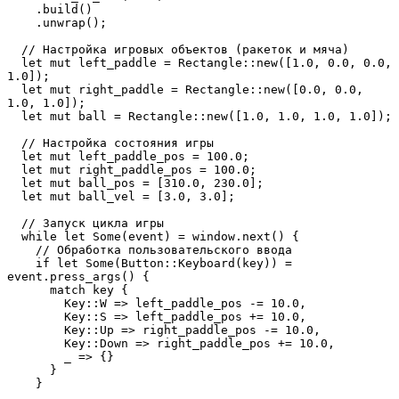
    .build()
    .unwrap();
  // Настройка игровых объектов (ракеток и мяча)
  let mut left_paddle = Rectangle::new([1.0, 0.0, 0.0, 
1.0]);
  let mut right_paddle = Rectangle::new([0.0, 0.0, 
1.0, 1.0]);
  let mut ball = Rectangle::new([1.0, 1.0, 1.0, 1.0]);
  // Настройка состояния игры
  let mut left_paddle_pos = 100.0;
  let mut right_paddle_pos = 100.0;
  let mut ball_pos = [310.0, 230.0];
  let mut ball_vel = [3.0, 3.0];
  // Запуск цикла игры
  while let Some(event) = window.next() {
    // Обработка пользовательского ввода
    if let Some(Button::Keyboard(key)) = 
event.press_args() {
      match key {
        Key::W => left_paddle_pos -= 10.0,
        Key::S => left_paddle_pos += 10.0,
        Key::Up => right_paddle_pos -= 10.0,
        Key::Down => right_paddle_pos += 10.0,
        _ => {}
      }
    }