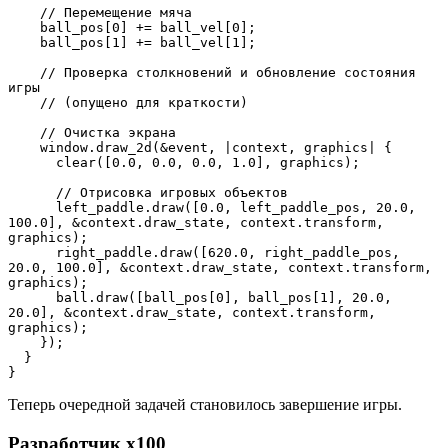
    // Перемещение мяча
    ball_pos[0] += ball_vel[0];
    ball_pos[1] += ball_vel[1];
    // Проверка столкновений и обновление состояния 
игры
    // (опущено для краткости)
    // Очистка экрана
    window.draw_2d(&event, |context, graphics| {
      clear([0.0, 0.0, 0.0, 1.0], graphics);
      // Отрисовка игровых объектов
      left_paddle.draw([0.0, left_paddle_pos, 20.0, 
100.0], &context.draw_state, context.transform, 
graphics);
      right_paddle.draw([620.0, right_paddle_pos, 
20.0, 100.0], &context.draw_state, context.transform, 
graphics);
      ball.draw([ball_pos[0], ball_pos[1], 20.0, 
20.0], &context.draw_state, context.transform, 
graphics);
    });
  }
}
Теперь очередной задачей становилось завершение игры.
Разработчик x100