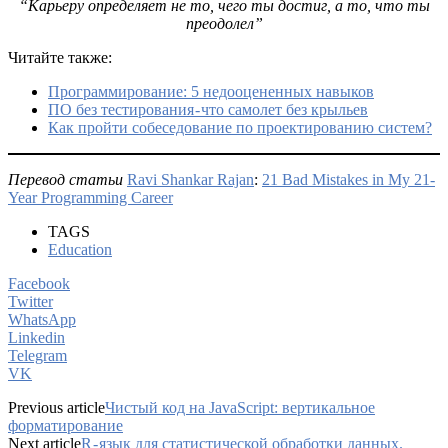
“Карьеру определяет не то, чего ты достиг, а то, что ты
преодолел”
Читайте также:
Программирование: 5 недооцененных навыков
ПО без тестирования - что самолет без крыльев
Как пройти собеседование по проектированию систем?
Перевод статьи
Ravi Shankar Rajan
:
21 Bad Mistakes in My 21-
Year Programming Career
TAGS
Education
Facebook
Twitter
WhatsApp
Linkedin
Telegram
VK
Previous article
Чистый код на JavaScript: вертикальное
форматирование
Next article
R - язык для статистической обработки данных.