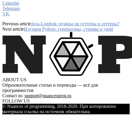
Linkedin
Telegram
VK
Previous article
Java-Lombok: нужны ли геттеры и сеттеры?
Next article
Изучаем Python: генераторы, стримы и yield
ABOUT US
Образовательные статьи и переводы — всё для
программистов
Contact us:
support@nuancesprog.ru
FOLLOW US
© Nuances of programming, 2018-2020. При копировании
материала ссылка на источник обязательна.