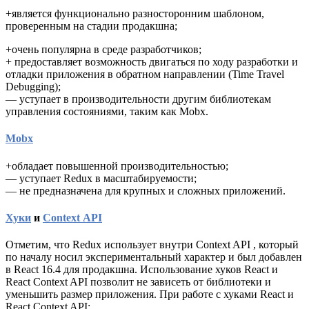
+является функционально разносторонним шаблоном,
проверенным на стадии продакшна;
+очень популярна в среде разработчиков;
+ предоставляет возможность двигаться по ходу разработки и
отладки приложения в обратном направлении (Time Travel
Debugging);
— уступает в производительности другим библиотекам
управления состояниями, таким как Mobx.
Mobx
+обладает повышенной производительностью;
— уступает Redux в масштабируемости;
— не предназначена для крупных и сложных приложений.
Хуки
и
Context API
Отметим, что Redux использует внутри Context API , который
по началу носил экспериментальный характер и был добавлен
в React 16.4 для продакшна. Использование хуков React и
React Context API позволит не зависеть от библиотеки и
уменьшить размер приложения. При работе с хуками React и
React Context API: