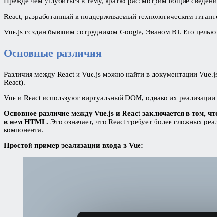
Прежде чем углубиться в тему, кратко рассмотрим общие сведени
React, разработанный и поддерживаемый технологическим гигант
Vue.js создан бывшим сотрудником Google, Эваном Ю. Его цел
Основные различия
Различия между React и Vue.js можно найти в документации Vue.
React).
Vue и React используют виртуальный DOM, однако их реализации
Основное различие между Vue.js и React заключается в том,
в нем HTML.
Это означает, что React требует более сложных реа
компонента.
Простой пример реализации входа в Vue: