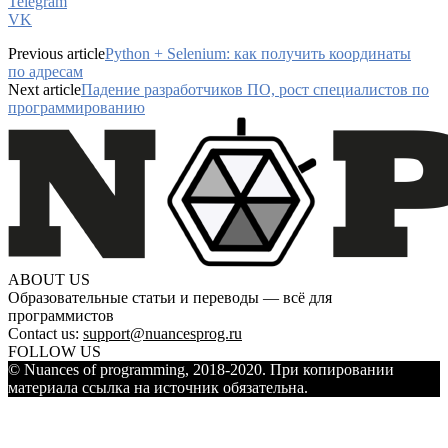
Telegram
VK
Previous article
Python + Selenium: как получить координаты
по адресам
Next article
Падение разработчиков ПО, рост специалистов по
программированию
ABOUT US
Образовательные статьи и переводы — всё для
программистов
Contact us:
support@nuancesprog.ru
FOLLOW US
© Nuances of programming, 2018-2020. При копировании
материала ссылка на источник обязательна.