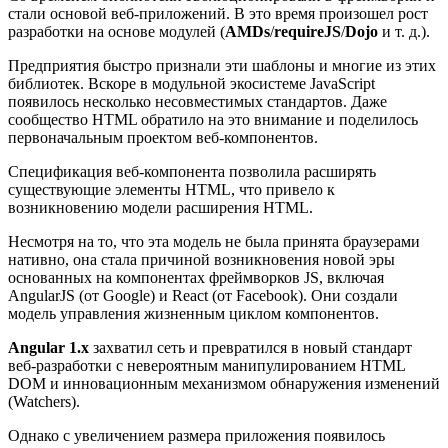
стали основой веб-приложений. В это время произошел рост
разработки на основе модулей (
AMDs
/
requireJS
/
Dojo
и т. д.).
Предприятия быстро признали эти шаблоны и многие из этих
библиотек. Вскоре в модульной экосистеме JavaScript
появилось несколько несовместимых стандартов. Даже
сообщество HTML обратило на это внимание и поделилось
первоначальным проектом веб-компонентов.
Спецификация веб-компонента позволила расширять
существующие элементы HTML, что привело к
возникновению модели расширения HTML.
Несмотря на то, что эта модель не была принята браузерами
нативно, она стала причиной возникновения новой эры
основанных на компонентах фреймворков JS, включая
AngularJS (от Google) и React (от Facebook). Они создали
модель управления жизненным циклом компонентов.
Angular 1.x
захватил сеть и превратился в новый стандарт
веб-разработки с невероятным манипулированием HTML
DOM и инновационным механизмом обнаружения изменений
(Watchers).
Однако с увеличением размера приложения появилось