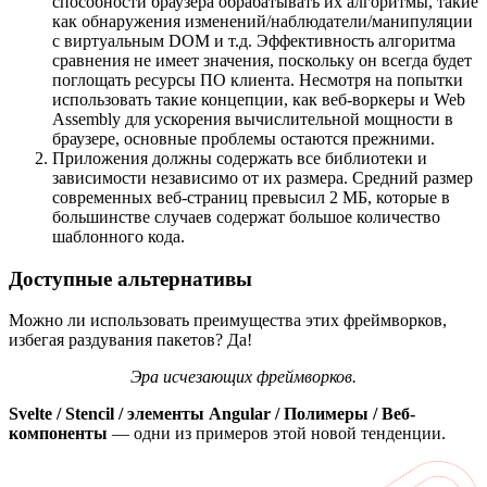
способности браузера обрабатывать их алгоритмы, такие
как обнаружения изменений/наблюдатели/манипуляции
с виртуальным DOM и т.д. Эффективность алгоритма
сравнения не имеет значения, поскольку он всегда будет
поглощать ресурсы ПО клиента. Несмотря на попытки
использовать такие концепции, как веб-воркеры и Web
Assembly для ускорения вычислительной мощности в
браузере, основные проблемы остаются прежними.
Приложения должны содержать все библиотеки и
зависимости независимо от их размера. Средний размер
современных веб-страниц превысил 2 МБ, которые в
большинстве случаев содержат большое количество
шаблонного кода.
Доступные альтернативы
Можно ли использовать преимущества этих фреймворков,
избегая раздувания пакетов? Да!
Эра исчезающих фреймворков.
Svelte / Stencil / элементы Angular / Полимеры / Веб-
компоненты
— одни из примеров этой новой тенденции.