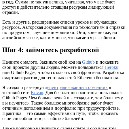
в год.
Сумма не так уж велика, учитывая, что у вас будет
доступ к действительно стоящим ресурсам лидирующей
отрасли.
Есть и другие, расширенные списки уроков и обучающих
ресурсов. Авторская документация по технологиям и справки
по продуктам — лучшие помощники. Они, конечно же, на
английском языке, как и многое, что касается разработки.
Шаг 4: займитесь разработкой
Начните с малого. Закиньте свой код на
Github
и покажите
свои проекты другим людям. Можете пользоваться
Heroku
или Github Pages, чтобы создавать свой фронтенд. Разработка
смарт-контрактов для тестовых сетей Ethereum бесплатная.
Я создал и развернул
децентрализованный обменник
в
тестовой сети
Kovan
. Для бесплатного хостинга пользовался
Github Pages. Чем больше вещей вы создадите, тем большему
вы научитесь. Также большое многообразие работ будет
отличным дополнением в портфолио при трудоустройстве.
Практика — это самый эффективный путь, чтобы показать
свои способности в разработке блокчейн.
Также подробно напишите о своём опыте и обо всём том,