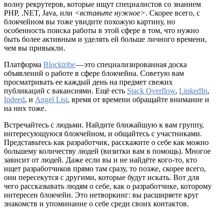
волну рекрутеров, которые ищут специалистов со знанием
PHP, .NET, Java, или
<вставьте нужное>
. Скорее всего, с
блокчейном вы тоже увидите похожую картину, но
особенность поиска работы в этой сфере в том, что нужно
быть более активным и уделять ей больше личного времени,
чем вы привыкли.
Платформа
Blocktribe
— это специализированная доска
объявлений о работе в сфере блокчейна. Советую вам
просматривать ее каждый день на предмет свежих
публикаций с вакансиями. Ещё есть
Stack Overflow
,
LinkedIn
,
Indeed
, и
Angel List
, время от времени обращайте внимание и
на них тоже.
Встречайтесь с людьми. Найдите ближайшую к вам группу,
интересующуюся блокчейном, и общайтесь с участниками.
Представьтесь как разработчик, расскажите о себе как можно
большему количеству людей (визитки вам в помощь). Многое
зависит от людей. Даже если вы и не найдёте кого-то, кто
ищет разработчиков прямо там сразу, то позже, скорее всего,
они пересекутся с другими, которые будут искать. Вот для
чего рассказывать людям о себе, как о разработчике, которому
интересен блокчейн. Это нетворкинг: вы расширяете круг
знакомств и упоминание о себе среди своих контактов.