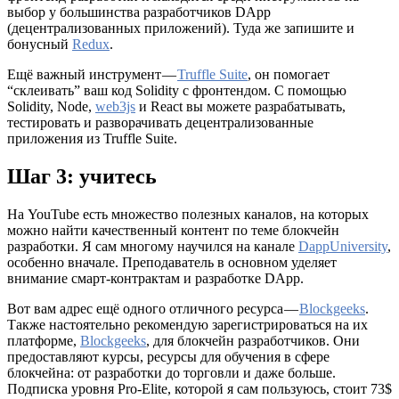
выбор у большинства разработчиков DApp
(децентрализованных приложений). Туда же запишите и
бонусный
Redux
.
Ещё важный инструмент —
Truffle Suite
, он помогает
“склеивать” ваш код Solidity с фронтендом. С помощью
Solidity, Node,
web3js
и React вы можете разрабатывать,
тестировать и разворачивать децентрализованные
приложения из Truffle Suite.
Шаг 3: учитесь
На YouTube есть множество полезных каналов, на которых
можно найти качественный контент по теме блокчейн
разработки. Я сам многому научился на канале
DappUniversity
,
особенно вначале. Преподаватель в основном уделяет
внимание смарт-контрактам и разработке DApp.
Вот вам адрес ещё одного отличного ресурса —
Blockgeeks
.
Также настоятельно рекомендую зарегистрироваться на их
платформе,
Blockgeeks
, для блокчейн разработчиков. Они
предоставляют курсы, ресурсы для обучения в сфере
блокчейна: от разработки до торговли и даже больше.
Подписка уровня Pro-Elite, которой я сам пользуюсь, стоит 73$