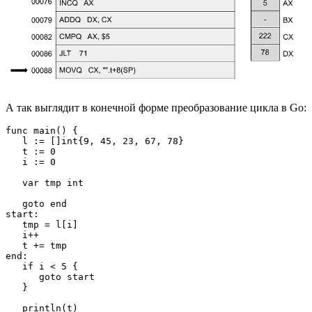
А так выглядит в конечной форме преобразование цикла в Go:
func main() {

   l := []int{9, 45, 23, 67, 78}

   t := 0

   i := 0

   var tmp int

   goto end

start:

   tmp = l[i]

   i++

   t += tmp

end:

   if i < 5 {

      goto start

   }

   println(t)
