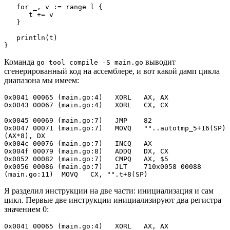
   for _, v := range l {

      t += v

   }

   println(t)

}
Команда
выводит
go tool compile -S main.go
сгенерированный код на ассемблере, и вот какой дамп цикла
диапазона мы имеем:
0x0041 00065 (main.go:4)   XORL   AX, AX

0x0043 00067 (main.go:4)   XORL   CX, CX

0x0045 00069 (main.go:7)   JMP    82

0x0047 00071 (main.go:7)   MOVQ   ""..autotmp_5+16(SP)
(AX*8), DX

0x004c 00076 (main.go:7)   INCQ   AX

0x004f 00079 (main.go:8)   ADDQ   DX, CX

0x0052 00082 (main.go:7)   CMPQ   AX, $5

0x0056 00086 (main.go:7)   JLT    710x0058 00088 
(main.go:11)  MOVQ   CX, "".t+8(SP)
Я разделил инструкции на две части: инициализация и сам
цикл. Первые две инструкции инициализируют два регистра
значением 0:
0x0041 00065 (main.go:4)   XORL   AX, AX
