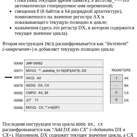
стека (наш текущий фрейм памяти), а
— это
autotmp_*
автоматически генерируемое имя переменной;
смещения 8 (8 байтов в 64-разрядной архитектуре),
помноженного на значение регистра AX и
показывающего текущую позицию в цикле;
назначения (здесь это регистр DX, в котором содержится
текущее значение цикла).
Вторая инструкция
расшифровывается как “
Increment
”
INCQ
(«
инкремент
») и добавляет текущую позицию цикла:
Последняя инструкция тела цикла
ADDQ DX, CX
расшифровывается как “
Add DX into CX
” («
добавить DX в
CX
»). Напомним, DX содержит текущее значение цикла, а CX