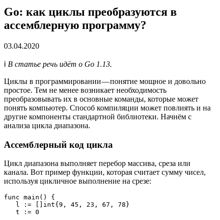
Go: как циклы преобразуются в
ассемблерную программу?
03.04.2020
ℹ️
В статье речь идёт о Go 1.13.
Циклы в программировании — понятие мощное и довольно
простое. Тем не менее возникает необходимость
преобразовывать их в основные команды, которые может
понять компьютер. Способ компиляции может повлиять и на
другие компоненты стандартной библиотеки. Начнём с
анализа цикла диапазона.
Ассемблерный код цикла
Цикл диапазона выполняет перебор массива, среза или
канала. Вот пример функции, которая считает сумму чисел,
используя цикличное выполнение на срезе:
func main() {

   l := []int{9, 45, 23, 67, 78}

   t := 0
