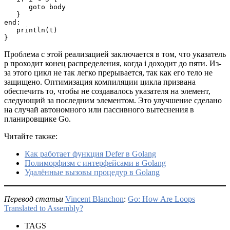
      goto body

   }

end:

   println(t)

}
Проблема с этой реализацией заключается в том, что указатель
p проходит конец распределения, когда i доходит до пяти. Из-
за этого цикл не так легко прерывается, так как его тело не
защищено. Оптимизация компиляции цикла призвана
обеспечить то, чтобы не создавалось указателя на элемент,
следующий за последним элементом. Это улучшение сделано
на случай автономного или пассивного вытеснения в
планировщике Go.
Читайте также:
Как работает функция Defer в Golang
Полиморфизм с интерфейсами в Golang
Удалённые вызовы процедур в Golang
Перевод статьи
Vincent Blanchon
:
Go: How Are Loops
Translated to Assembly?
TAGS