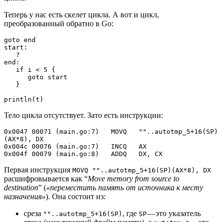
Теперь у нас есть скелет цикла. А вот и цикл,
преобразованный обратно в Go:
goto end

start:

   ?

end:

   if i < 5 {

      goto start

   }

println(t)
Тело цикла отсутствует. Зато есть инструкции:
0x0047 00071 (main.go:7)   MOVQ   ""..autotmp_5+16(SP)
(AX*8), DX

0x004c 00076 (main.go:7)   INCQ   AX

0x004f 00079 (main.go:8)   ADDQ   DX, CX
Первая инструкция
MOVQ ""..autotmp_5+16(SP)(AX*8), DX
расшифровывается как “
Move memory from source to
destination
” (
«переместить память от источника к месту
назначения»
). Она состоит из:
среза
, где
— это указатель
""..autotmp_5+16(SP)
SP