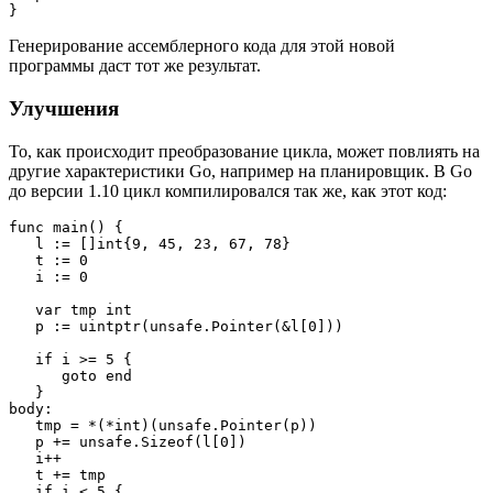
}
Генерирование ассемблерного кода для этой новой
программы даст тот же результат.
Улучшения
То, как происходит преобразование цикла, может повлиять на
другие характеристики Go, например на планировщик. В Go
до версии 1.10 цикл компилировался так же, как этот код:
func main() {

   l := []int{9, 45, 23, 67, 78}

   t := 0

   i := 0

   var tmp int

   p := uintptr(unsafe.Pointer(&l[0]))

   if i >= 5 {

      goto end

   }

body:

   tmp = *(*int)(unsafe.Pointer(p))

   p += unsafe.Sizeof(l[0])

   i++

   t += tmp

   if i < 5 {
