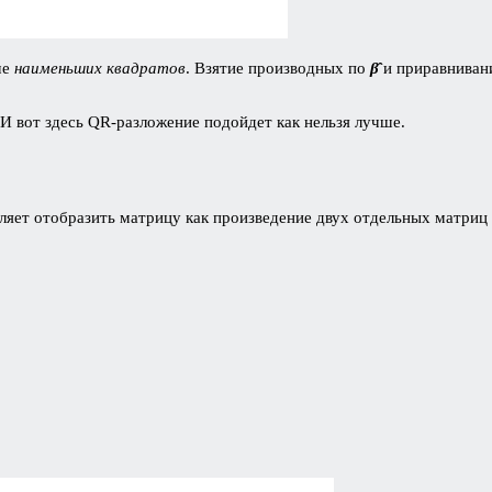
че
наименьших
квадратов
. Взятие производных по
β̂
и приравниван
 И вот здесь QR-разложение подойдет как нельзя лучше.
ляет отобразить матрицу как произведение двух отдельных матриц