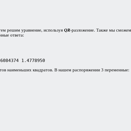
атем решим уравнение, используя
QR
-разложение. Также мы сможе
нные ответа:
.6084374 1.4778950
нтов наименьших квадратов. В нашем распоряжении 3 переменные: