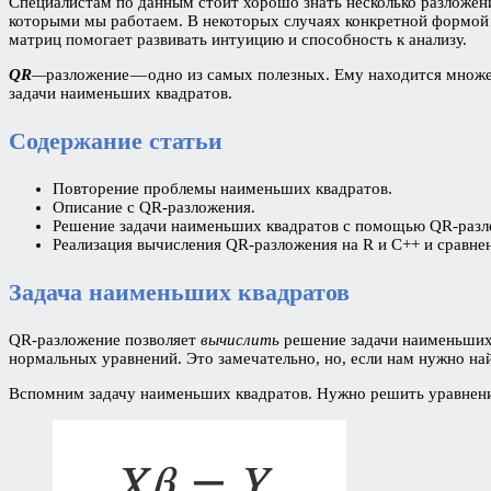
Специалистам по данным стоит хорошо знать несколько разложени
которыми мы работаем. В некоторых случаях конкретной формой р
матриц помогает развивать интуицию и способность к анализу.
QR
—
разложение — одно из самых полезных. Ему находится множе
задачи наименьших квадратов.
Содержание статьи
Повторение проблемы наименьших квадратов.
Описание с QR-разложения.
Решение задачи наименьших квадратов с помощью QR-разл
Реализация вычисления QR-разложения на R и C++ и сравнен
Задача наименьших квадратов
QR-разложение позволяет
вычислить
решение задачи наименьших
нормальных уравнений. Это замечательно, но, если нам нужно най
Вспомним задачу наименьших квадратов. Нужно решить уравнен