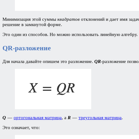
Минимизация этой суммы
квадратов
отклонений и дает имя зада
решение в замкнутой форме.
Это один из способов. Но можно использовать линейную алгебру.
QR-разложение
Для начала давайте опишем это разложение.
QR
-разложение позво
Q
—
ортогональная матрица
, а
R
—
треугольная матрица
.
Это означает, что: