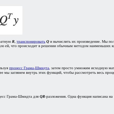
братную
R
,
транспонировать
Q
и вычислить их произведение. Мы по
ую ей, что происходит в решении обычным методом наименьших к
ользуя
процесс Грама-Шмидта
, затем просто умножим исходную м
ее мы заглянем внутрь этих функций, чтобы рассмотреть весь проце
цесс Грама-Шмидта для
QR
-разложения. Одна функция написана на