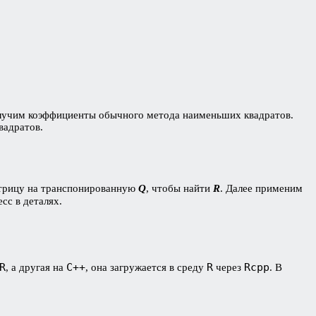
лучим коэффициенты обычного метода наименьших квадратов.
вадратов.
атрицу на транспонированную
Q
, чтобы найти
R
. Далее применим
сс в деталях.
R
C++
R
Rcpp
, а другая на
, она загружается в среду
через
. В