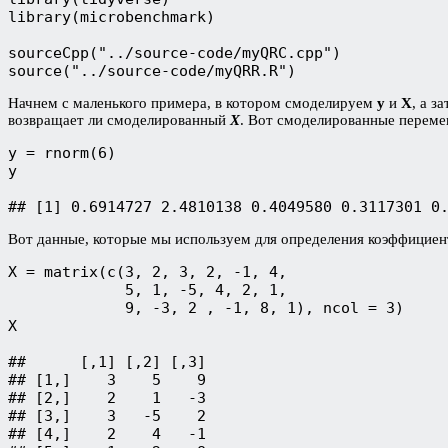
library(microbenchmark)

sourceCpp("../source-code/myQRC.cpp")

source("../source-code/myQRR.R")
Начнем с маленького примера, в котором смоделируем
y
и
X
, а з
возвращает ли смоделированный
X
. Вот смоделированные переме
y = rnorm(6)

y

## [1] 0.6914727 2.4810138 0.4049580 0.3117301 0
Вот данные, которые мы используем для определения коэффицие
X = matrix(c(3, 2, 3, 2, -1, 4,

             5, 1, -5, 4, 2, 1,

             9, -3, 2 , -1, 8, 1), ncol = 3)

X

##      [,1] [,2] [,3]

## [1,]    3    5    9

## [2,]    2    1   -3

## [3,]    3   -5    2

## [4,]    2    4   -1
