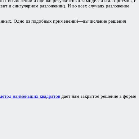
ых вычислений и оценки результатов для моделей и алгоритмов, с
ент и сингулярном разложении). И во всех случаях разложение
 данных. Одно из подобных применений — вычисление решения
метод наименьших квадратов
дает нам закрытое решение в форме