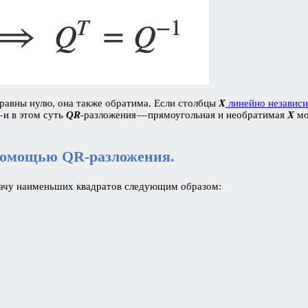
е равны нулю, она также обратима. Если столбцы
X
линейно независ
 и в этом суть
QR
-разложения — прямоугольная и необратимая
X
мо
помощью QR-разложения.
дачу наименьших квадратов следующим образом: