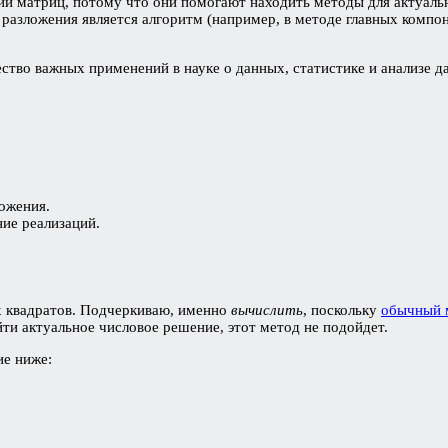
й матриц, потому что они помогают находить методы для актуальн
азложения является алгоритм (например, в методе главных компон
ство важных применений в науке о данных, статистике и анализе
ожения.
ие реализаций.
 квадратов. Подчеркиваю, именно
вычислить
, поскольку
обычный 
ти актуальное числовое решение, этот метод не подойдет.
ие ниже: