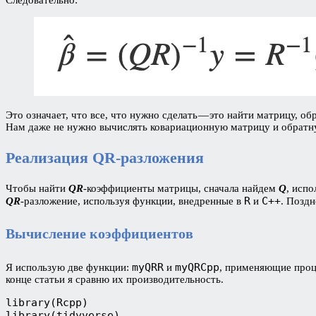
Это означает, что все, что нужно сделать — это найти матрицу, о
Нам даже не нужно вычислять ковариационную матрицу и обратн
Реализация QR-разложения
Чтобы найти
QR
-коэффициенты матрицы, сначала найдем
Q
, исп
R
C++
QR
-разложение, используя функции, внедренные в
и
. Поздн
Вычисление коэффициентов
myQRR
myQRCpp
Я использую две функции:
и
, применяющие про
конце статьи я сравню их производительность.
library(Rcpp)

library(tidyverse)
