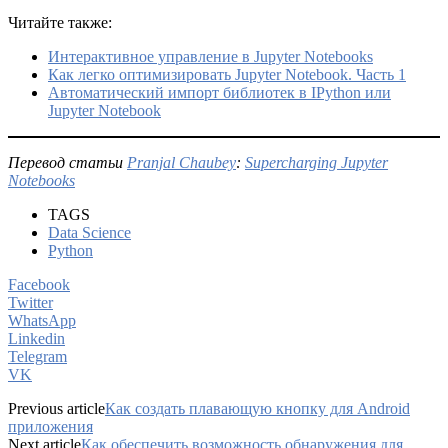
Читайте также:
Интерактивное управление в Jupyter Notebooks
Как легко оптимизировать Jupyter Notebook. Часть 1
Автоматический импорт библиотек в IPython или
Jupyter Notebook
Перевод статьи
Pranjal Chaubey
:
Supercharging Jupyter
Notebooks
TAGS
Data Science
Python
Facebook
Twitter
WhatsApp
Linkedin
Telegram
VK
Previous article
Как создать плавающую кнопку для Android
приложения
Next article
Как обеспечить возможность обнаружения для