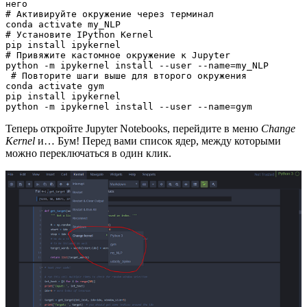
него

# Активируйте окружение через терминал 

conda activate my_NLP

# Установите IPython Kernel 

pip install ipykernel

# Привяжите кастомное окружение к Jupyter 

python -m ipykernel install --user --name=my_NLP

 # Повторите шаги выше для второго окружения

conda activate gym

pip install ipykernel 

python -m ipykernel install --user --name=gym 
Теперь откройте Jupyter Notebooks, перейдите в меню
Change
Kernel
и… Бум! Перед вами список ядер, между которыми
можно переключаться в один клик.