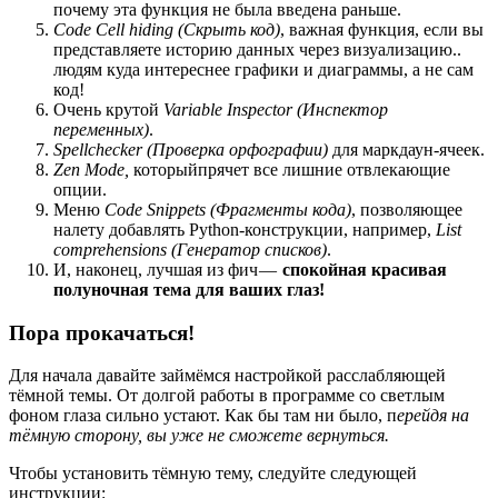
почему эта функция не была введена раньше.
Code Cell hiding
(Скрыть код)
, важная функция, если вы
представляете историю данных через визуализацию..
людям куда интереснее графики и диаграммы, а не сам
код!
Очень крутой
Variable Inspector
(Инспектор
переменных)
.
Spellchecker (Проверка орфографии)
для маркдаун-ячеек.
Zen Mode,
которыйпрячет все лишние отвлекающие
опции.
Меню
Code Snippets (Фрагменты кода)
, позволяющее
налету добавлять Python-конструкции, например,
List
comprehensions (Генератор списков)
.
И, наконец, лучшая из фич —
спокойная красивая
полуночная тема для ваших глаз!
Пора прокачаться!
Для начала давайте займёмся настройкой расслабляющей
тёмной темы. От долгой работы в программе со светлым
фоном глаза сильно устают. Как бы там ни было, п
ерейдя на
тёмную сторону, вы уже не сможете вернуться.
Чтобы установить тёмную тему, следуйте следующей
инструкции: