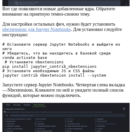
Вот где появляются новые добавленные ядра. Обратите
внимание на приятную темно-синюю тему.
Для настройки остальных фич, нужно будет установить
nbextensions для Jupyter Notebooks
. Для установки следуйте
инструкции:
# Остановите сервер Jupyter Notebooks и выйдите из 
него 

# Убедитесь, что вы находитесь в базовой среде 

conda activate base

 # Установите nbextensions 

pip install jupyter_contrib_nbextensions

# Установите необходимые JS и CSS файлы 

jupyter contrib nbextension install --system 
Запустите сервер Jupyter Notebooks. Четвертая слева вкладка
— Nbextensions. Кликните по ней и увидите полный список
функций, которые можно подключить.