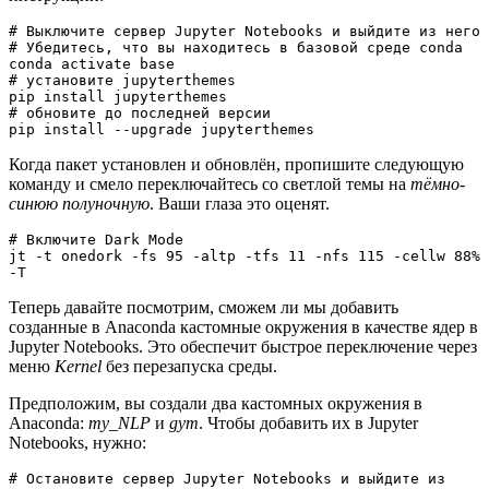
# Выключите сервер Jupyter Notebooks и выйдите из него

# Убедитесь, что вы находитесь в базовой среде conda

conda activate base

# установите jupyterthemes

pip install jupyterthemes 

# обновите до последней версии

pip install --upgrade jupyterthemes 
Когда пакет установлен и обновлён, пропишите следующую
команду и смело переключайтесь со светлой темы на
тёмно-
синюю полуночную
. Ваши глаза это оценят.
# Включите Dark Mode
jt -t onedork -fs 95 -altp -tfs 11 -nfs 115 -cellw 88% 
-T
Теперь давайте посмотрим, сможем ли мы добавить
созданные в Anaconda кастомные окружения в качестве ядер в
Jupyter Notebooks. Это обеспечит быстрое переключение через
меню
Kernel
без перезапуска среды.
Предположим, вы создали два кастомных окружения в
Anaconda:
my_NLP
и
gym
. Чтобы добавить их в Jupyter
Notebooks, нужно:
# Остановите сервер Jupyter Notebooks и выйдите из 