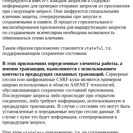
генерируются вместе с каждым запросом и содержат
информацию для проверки отправки запросов из приложения
при следующем запросе. Они шифруются специальными
ключами защиты, генерируемыми при запуске и
сохраняемыми в памяти. В процессе горизонтального
масштабирования приложения для маршрутизации запросов
по создаваемым экземплярам необходима возможность
обмениваться этими ключами.
Таким образом приложение становится
, т.е.
stateful
поддерживающим сохранение состояния.
В этих приложениях определенные элементы работы, а
именно транзакции, выполняются с использованием
контекста предыдущих связанных транзакций.
Серверные
сессии или шифрованные CSRF-куки являются примером
широко используемых в области ASP.NET технологий,
обуславливающих сохранение состояний приложения.
Последующие запросы либо происходят при открытом
соединении, либо требуют информацию, использованную в
предыдущих транзакциях. В случае с сессиями это могут быть
установленные и передаваемые внутри сессии данные. В
случае с куки это будет информация, сгенерированная в
предыдущем запросе.
При этом
-приложению, т.е. не сохраняющему
stateless