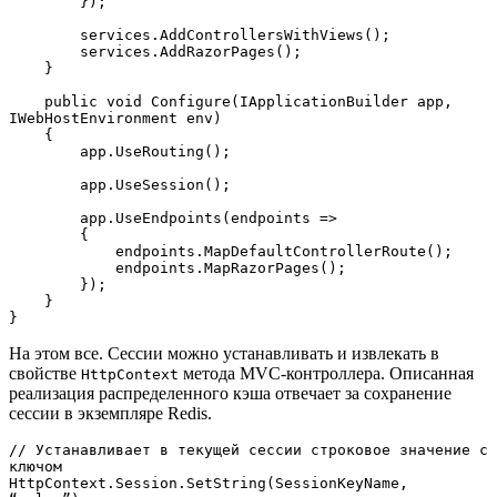
        });

        services.AddControllersWithViews();

        services.AddRazorPages();

    }

    public void Configure(IApplicationBuilder app, 
IWebHostEnvironment env)

    {

        app.UseRouting();

        app.UseSession();

        app.UseEndpoints(endpoints =>

        {

            endpoints.MapDefaultControllerRoute();

            endpoints.MapRazorPages();

        });

    }

}
На этом все. Сессии можно устанавливать и извлекать в
свойстве
метода MVC-контроллера. Описанная
HttpContext
реализация распределенного кэша отвечает за сохранение
сессии в экземпляре Redis.
// Устанавливает в текущей сессии строковое значение с 
ключом 

HttpContext.Session.SetString(SessionKeyName, 