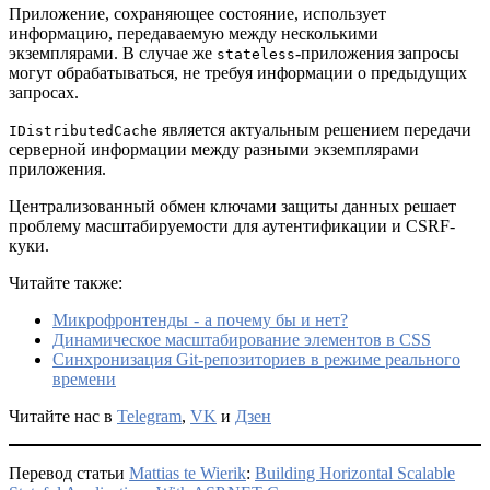
Приложение, сохраняющее состояние, использует
информацию, передаваемую между несколькими
экземплярами. В случае же
-приложения запросы
stateless
могут обрабатываться, не требуя информации о предыдущих
запросах.
является актуальным решением передачи
IDistributedCache
серверной информации между разными экземплярами
приложения.
Централизованный обмен ключами защиты данных решает
проблему масштабируемости для аутентификации и CSRF-
куки.
Читайте также:
Микрофронтенды - а почему бы и нет?
Динамическое масштабирование элементов в CSS
Синхронизация Git-репозиториев в режиме реального
времени
Читайте нас в
Telegram
,
VK
и
Дзен
Перевод статьи
Mattias te Wierik
:
Building Horizontal Scalable