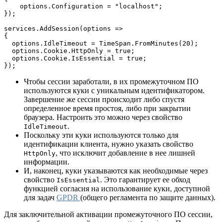
    options.Configuration = "localhost";

});

services.AddSession(options =>

{

  options.IdleTimeout = TimeSpan.FromMinutes(20);

  options.Cookie.HttpOnly = true;

  options.Cookie.IsEssential = true;

});
Чтобы сессии заработали, в их промежуточном ПО
используются куки с уникальным идентификатором.
Завершение же сессии происходит либо спустя
определенное время простоя, либо при закрытии
браузера. Настроить это можно через свойство
.
IdleTimeout
Поскольку эти куки используются только для
идентификации клиента, нужно указать свойство
, что исключит добавление в нее лишней
HttpOnly
информации.
И, наконец, куки указываются как необходимые через
свойство
. Это гарантирует ее обход
IsEssential
функцией согласия на использование куки, доступной
для задач
GPDR
(общего регламента по защите данных).
Для заключительной активации промежуточного ПО сессии,