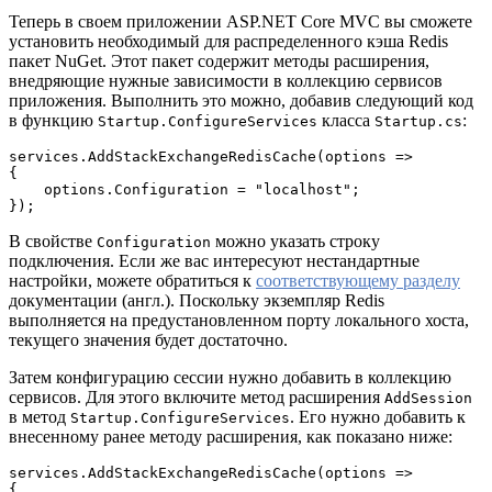
Теперь в своем приложении ASP.NET Core MVC вы сможете
установить необходимый для распределенного кэша Redis
пакет NuGet. Этот пакет содержит методы расширения,
внедряющие нужные зависимости в коллекцию сервисов
приложения. Выполнить это можно, добавив следующий код
в функцию
класса
:
Startup.ConfigureServices
Startup.cs
services.AddStackExchangeRedisCache(options =>

{

    options.Configuration = "localhost";

});
В свойстве
можно указать строку
Configuration
подключения. Если же вас интересуют нестандартные
настройки, можете обратиться к
соответствующему разделу
документации (англ.). Поскольку экземпляр Redis
выполняется на предустановленном порту локального хоста,
текущего значения будет достаточно.
Затем конфигурацию сессии нужно добавить в коллекцию
сервисов. Для этого включите метод расширения
AddSession
в метод
. Его нужно добавить к
Startup.ConfigureServices
внесенному ранее методу расширения, как показано ниже:
services.AddStackExchangeRedisCache(options =>

{
