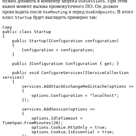
нужно добавить в конвейер запроса
. При этом
UseSessions
важен момент вызова промежуточного ПО. Он должен
происходить после
и перед
. В итоге
UseRouting
UseEndpoints
класс
будет выглядеть примерно так:
Startup
Copy

public class Startup

{

    public Startup(IConfiguration configuration)

    {

        Configuration = configuration;

    }

    public IConfiguration Configuration { get; }

    public void ConfigureServices(IServiceCollection 
services)

    {

        services.AddStackExchangeRedisCache(options =>

        {

            options.Configuration = "localhost";

        });

        services.AddSession(options =>

        {

            options.IdleTimeout = 
TimeSpan.FromMinutes(20);

            options.Cookie.HttpOnly = true;

            options.Cookie.IsEssential = true;
