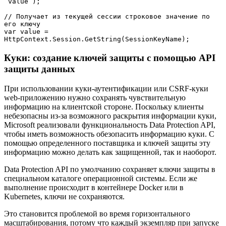
“value”);

// Получает из текущей сессии строковое значение по 
его ключу

var value = 
HttpContext.Session.GetString(SessionKeyName);
Куки: создание ключей защиты с помощью API
защиты данных
При использовании куки-аутентификации или CSRF-куки
web-приложению нужно сохранять чувствительную
информацию на клиентской стороне. Поскольку клиенты
небезопасны из-за возможного раскрытия информации куки,
Microsoft реализовали функциональность Data Protection API,
чтобы иметь возможность обезопасить информацию куки. С
помощью определенного поставщика и ключей защиты эту
информацию можно делать как защищенной, так и наоборот.
Data Protection API по умолчанию сохраняет ключи защиты в
специальном каталоге операционной системы. Если же
выполнение происходит в контейнере Docker или в
Kubernetes, ключи не сохраняются.
Это становится проблемой во время горизонтального
масштабирования, потому что каждый экземпляр при запуске