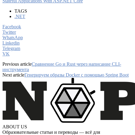
Stateful Applications With ASP.NET Core
TAGS
.NET
Facebook
Twitter
WhatsApp
Linkedin
Telegram
VK
Previous article
Сравнение Go и Rust через написание CLI-
инструмента
Next article
Генерируем образы Docker с помощью Spring Boot
ABOUT US
Образовательные статьи и переводы — всё для