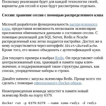
Поскольку реализация будет для каждой технологии своей,
варианты для сессий и куки будут рассмотрены отдельно.
Сессии: хранение сессии с помощью распределенного кэша
Microsoft разработали функциональность
распределенного
кэша
, предоставив возможность нескольким экземплярам
приложения обмениваться данными о состоянии сессии. С
помощью реализаций для SQL Server, Redis и Ncache
распределенный кэш легко поддается настройке. Доступ же к
нему осуществляется через интерфейс
.
IDistributedCache
Кроме того, его можно объединить с аутентификацией куки.
Для текущего примера я выбрал
Redis
. Он представляет собой
централизованный кэш, хранящий в памяти пары ключ-
значение, и поддерживающий такие структуры данных, как
списки, упорядоченные наборы и строки.
Давайте начнем с запуска экземпляра Redis. Проще всего это
сделать с помощью
официального Docker-образа
.
Нижеприведенная команда запустит в памяти новый
экземпляр Redis на порту 6379.
docker run -p 6379:6379 --name some-redis -d redis