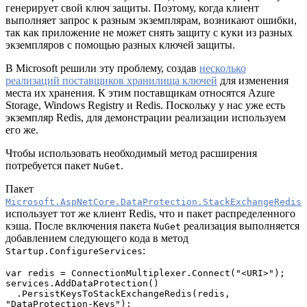
генерирует свой ключ защиты. Поэтому, когда клиент
выполняет запрос к разным экземплярам, возникают ошибки,
так как приложение не может снять защиту с куки из разных
экземпляров с помощью разных ключей защиты.
В Microsoft решили эту проблему, создав
несколько
реализаций поставщиков хранилища ключей
для изменения
места их хранения. К этим поставщикам относятся Azure
Storage, Windows Registry и Redis. Поскольку у нас уже есть
экземпляр Redis, для демонстрации реализации используем
его же.
Чтобы использовать необходимый метод расширения
потребуется пакет
.
NuGet
Пакет
Microsoft.AspNetCore.DataProtection.StackExchangeRedis
использует тот же клиент Redis, что и пакет распределенного
кэша. После включения пакета
реализация выполняется
NuGet
добавлением следующего кода в метод
:
Startup.ConfigureServices
var redis = ConnectionMultiplexer.Connect("<URI>");

services.AddDataProtection()

  .PersistKeysToStackExchangeRedis(redis, 
"DataProtection-Keys");