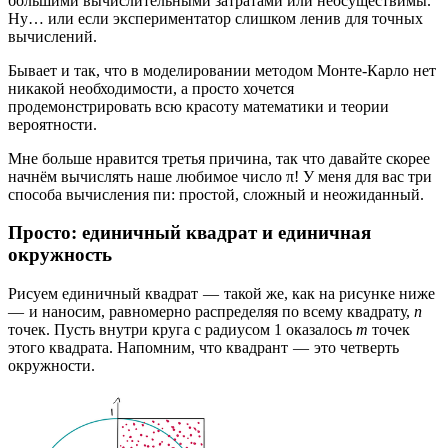
большими вычислительными затратами или неосуществимы.
Ну… или если экспериментатор слишком ленив для точных
вычислений.
Бывает и так, что в моделировании методом Монте-Карло нет
никакой необходимости, а просто хочется
продемонстрировать всю красоту математики и теории
вероятности.
Мне больше нравится третья причина, так что давайте скорее
начнём вычислять наше любимое число π! У меня для вас три
способа вычисления пи: простой, сложный и неожиданный.
Просто: единичный квадрат и единичная
окружность
Рисуем единичный квадрат — такой же, как на рисунке ниже
— и наносим, равномерно распределяя по всему квадрату,
n
точек. Пусть внутри круга с радиусом 1 оказалось
m
точек
этого квадрата. Напомним, что квадрант — это четверть
окружности.