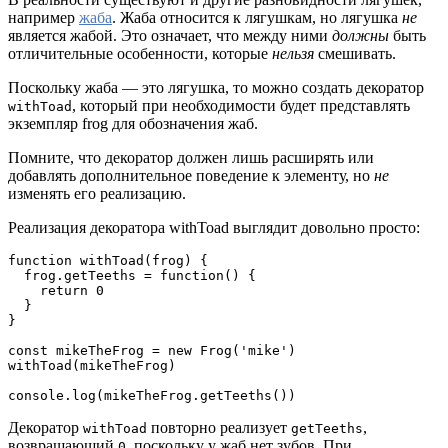
например
жаба
. Жаба относится к лягушкам, но лягушка
не
является жабой. Это означает, что между ними
должны
быть
отличительные особенности, которые
нельзя
смешивать.
Поскольку жаба — это лягушка, то можно создать декоратор
, который при необходимости будет представлять
withToad
экземпляр frog для обозначения жаб.
Помните, что декоратор должен лишь расширять или
добавлять дополнительное поведение к элементу, но
не
изменять его реализацию.
Реализация декоратора withToad выглядит довольно просто:
function withToad(frog) {

  frog.getTeeths = function() {

    return 0

  }

}

const mikeTheFrog = new Frog('mike')

withToad(mikeTheFrog)

console.log(mikeTheFrog.getTeeths())
Декоратор
повторно реализует
,
withToad
getTeeths
возвращающий
, поскольку у жаб нет зубов. При
0