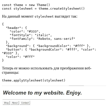
const theme = new Theme()
const stylesheet = theme.createStylesheet()
На данный момент
выглядит так:
stylesheet
{

  "header": {

    "color": "#333",

    "fontStyle": "italic",

    "fontFamily": "Roboto, sans-serif"

  },

  "background": { "backgroundColor": "#fff" },

  "button": { "backgroundColor": "#fff", "color": 
"#333" },

  "color": "#fff"

}
Теперь ее можно использовать для преображения веб-
страницы:
theme.applyStylesheet(stylesheet)