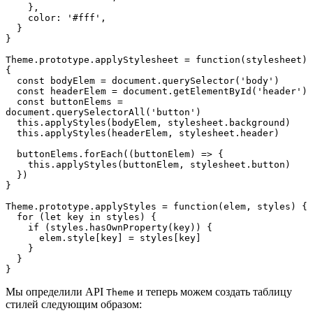
    },

    color: '#fff',

  }

}

Theme.prototype.applyStylesheet = function(stylesheet) 
{

  const bodyElem = document.querySelector('body')

  const headerElem = document.getElementById('header')

  const buttonElems = 
document.querySelectorAll('button')

  this.applyStyles(bodyElem, stylesheet.background)

  this.applyStyles(headerElem, stylesheet.header)

  buttonElems.forEach((buttonElem) => {

    this.applyStyles(buttonElem, stylesheet.button)

  })

}

Theme.prototype.applyStyles = function(elem, styles) {

  for (let key in styles) {

    if (styles.hasOwnProperty(key)) {

      elem.style[key] = styles[key]

    }

  }

}
Мы определили API
и теперь можем создать таблицу
Theme
стилей следующим образом: