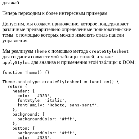
для жаб.
Теперь переходим к более интересным примерам.
Допустим, мы создаем приложение, которое поддерживает
различные предварительно определенные пользовательские
темы, с помощью которых можно изменять стиль панели
управления.
Мы реализуем
с помощью метода
Theme
createStylesheet
для создания совместимой таблицы стилей, а также
для анализа и применения этой таблицы к DOM:
applyStyles
function Theme() {}

Theme.prototype.createStylesheet = function() {

  return {

    header: {

      color: '#333',

      fontStyle: 'italic',

      fontFamily: 'Roboto, sans-serif',

    },

    background: {

      backgroundColor: '#fff',

    },

    button: {

      backgroundColor: '#fff',

      color: '#333',
