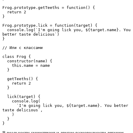
Frog.prototype.getTeeths = function() {

  return 2

}

Frog.prototype.lick = function(target) {

  console.log(`I'm going lick you, ${target.name}. You 
better taste delicious`)

}

// Или с классами

class Frog {

  constructor(name) {

    this.name = name

  }

  getTeeths() {

    return 2

  }

  lick(target) {

    console.log(

      `I'm going lick you, ${target.name}. You better 
taste delicious`,

    )

  }

}
В реальности существуют и другие разновидности лягушек,