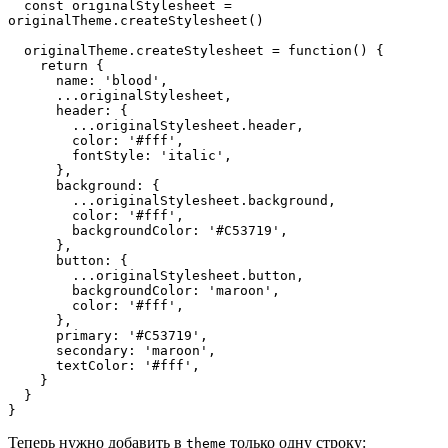
  const originalStylesheet = 
originalTheme.createStylesheet()

  originalTheme.createStylesheet = function() {

    return {

      name: 'blood',

      ...originalStylesheet,

      header: {

        ...originalStylesheet.header,

        color: '#fff',

        fontStyle: 'italic',

      },

      background: {

        ...originalStylesheet.background,

        color: '#fff',

        backgroundColor: '#C53719',

      },

      button: {

        ...originalStylesheet.button,

        backgroundColor: 'maroon',

        color: '#fff',

      },

      primary: '#C53719',

      secondary: 'maroon',

      textColor: '#fff',

    }

  }

}
Теперь нужно добавить в
только одну строку:
theme