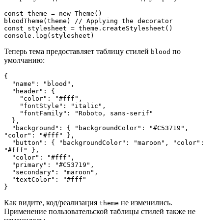
const theme = new Theme()

bloodTheme(theme) // Applying the decorator

const stylesheet = theme.createStylesheet()

console.log(stylesheet)
Теперь тема предоставляет таблицу стилей
по
blood
умолчанию:
{

  "name": "blood",

  "header": {

    "color": "#fff",

    "fontStyle": "italic",

    "fontFamily": "Roboto, sans-serif"

  },

  "background": { "backgroundColor": "#C53719", 
"color": "#fff" },

  "button": { "backgroundColor": "maroon", "color": 
"#fff" },

  "color": "#fff",

  "primary": "#C53719",

  "secondary": "maroon",

  "textColor": "#fff"

}
Как видите, код/реализация
не изменились.
theme
Применение пользовательской таблицы стилей также не