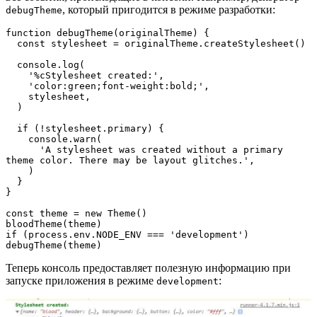
, который пригодится в режиме разработки:
debugTheme
function debugTheme(originalTheme) {

  const stylesheet = originalTheme.createStylesheet()

  console.log(

    '%cStylesheet created:',

    'color:green;font-weight:bold;',

    stylesheet,

  )

  if (!stylesheet.primary) {

    console.warn(

      'A stylesheet was created without a primary 
theme color. There may be layout glitches.',

    )

  }

}

const theme = new Theme()

bloodTheme(theme)

if (process.env.NODE_ENV === 'development') 
debugTheme(theme)
Теперь консоль предоставляет полезную информацию при
запуске приложения в режиме
:
development