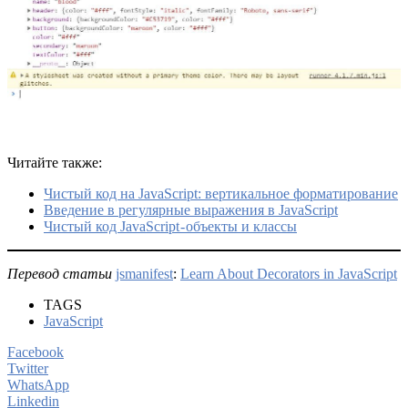
Читайте также:
Чистый код на JavaScript: вертикальное форматирование
Введение в регулярные выражения в JavaScript
Чистый код JavaScript - объекты и классы
Перевод статьи
jsmanifest
:
Learn About Decorators in JavaScript
TAGS
JavaScript
Facebook
Twitter
WhatsApp
Linkedin