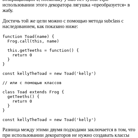
использовании этого декоратора лягушка «преобразуется» в
жабу.
Достичь той же цели можно с помощью метода subclass с
наследованием, как показано ниже:
function Toad(name) {

  Frog.call(this, name)

  this.getTeeths = function() {

    return 0

  }

}

const kellyTheToad = new Toad('kelly')

// или с помощью классов

class Toad extends Frog {

  getTeeths() {

    return 0

  }

}

const kellyTheToad = new Toad('kelly')
Разница между этими двумя подходами заключается в том, что
при использовании декораторов не нужно создавать классы