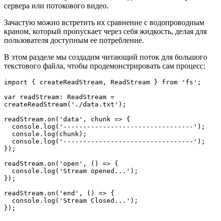
сервера или потокового видео.
Зачастую можно встретить их сравнение с водопроводным
краном, который пропускает через себя жидкость, делая для
пользователя доступным ее потребление.
В этом разделе мы создадим читающий поток для большого
текстового файла, чтобы продемонстрировать сам процесс:
import { createReadStream, ReadStream } from 'fs';

var readStream: ReadStream = 
createReadStream('./data.txt');

readStream.on('data', chunk => {

  console.log('---------------------------------');

  console.log(chunk);

  console.log('---------------------------------');

});

readStream.on('open', () => {

  console.log('Stream opened...');

});

readStream.on('end', () => {

  console.log('Stream Closed...');

});