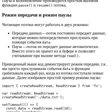
Пауза и возобновление производится простым вызовом
функции
и
потока.
pause()
resume()
Режим передачи и режим паузы
Читающие потоки могут работать в двух режимах:
Передача данных — поток постоянно передает данные,
которые можно непосредственно прослушать при
помощи события
.
data
Пауза —поток не передает данные автоматически.
Вместо этого он хранит их в буфере и позволяет
считывание при вызове метода
.
read()
Приведенный выше код демонстрирует режим передачи, т.к.
мы просто прослушивали события
и функция
data
срабатывала каждый раз, когда из потока поступали новые
данные. Далее изображен простой пример режима паузы:
import { createReadStream, ReadStream } from 'fs';

var readStream: ReadStream = 
createReadStream('./data.txt');

setTimeout(() => {

  const data = readStream.read(10);
