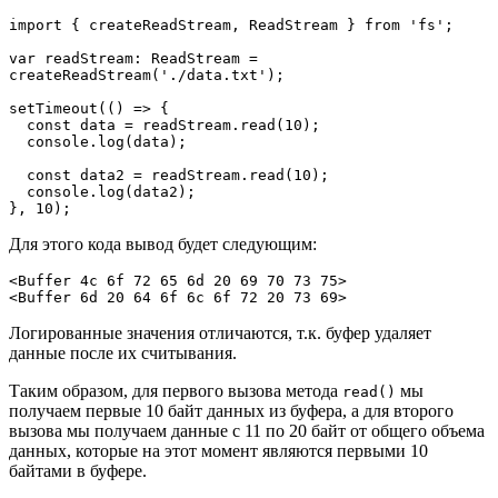
import { createReadStream, ReadStream } from 'fs';

var readStream: ReadStream = 
createReadStream('./data.txt');

setTimeout(() => {

  const data = readStream.read(10);

  console.log(data);

  const data2 = readStream.read(10);

  console.log(data2);

}, 10);
Для этого кода вывод будет следующим:
<Buffer 4c 6f 72 65 6d 20 69 70 73 75>
<Buffer 6d 20 64 6f 6c 6f 72 20 73 69>
Логированные значения отличаются, т.к. буфер удаляет
данные после их считывания.
Таким образом, для первого вызова метода
мы
read()
получаем первые 10 байт данных из буфера, а для второго
вызова мы получаем данные с 11 по 20 байт от общего объема
данных, которые на этот момент являются первыми 10
байтами в буфере.