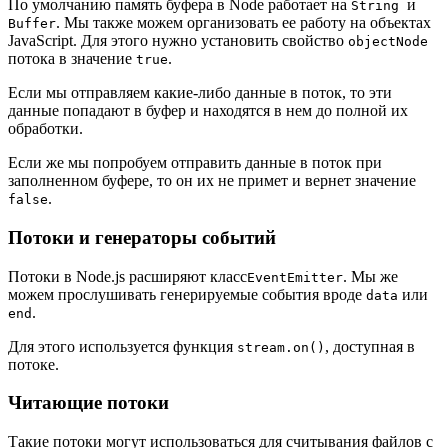
По умолчанию память буфера в Node работает на
и
String
. Мы также можем организовать ее работу на объектах
Buffer
JavaScript. Для этого нужно установить свойство
objectNode
потока в значение
.
true
Если мы отправляем какие-либо данные в поток, то эти
данные попадают в буфер и находятся в нем до полной их
обработки.
Если же мы попробуем отправить данные в поток при
заполненном буфере, то он их не примет и вернет значение
.
false
Потоки и генераторы событий
Потоки в Node.js расширяют класс
. Мы же
EventEmitter
можем прослушивать генерируемые события вроде
или
data
.
end
Для этого используется функция
, доступная в
stream.on()
потоке.
Читающие потоки
Такие потоки могут использоваться для считывания файлов с