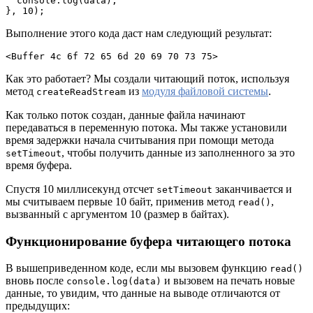
  console.log(data);

}, 10);
Выполнение этого кода даст нам следующий результат:
<Buffer 4c 6f 72 65 6d 20 69 70 73 75>
Как это работает? Мы создали читающий поток, используя
метод
из
модуля файловой системы
.
createReadStream
Как только поток создан, данные файла начинают
передаваться в переменную потока. Мы также установили
время задержки начала считывания при помощи метода
, чтобы получить данные из заполненного за это
setTimeout
время буфера.
Спустя 10 миллисекунд отсчет
заканчивается и
setTimeout
мы считываем первые 10 байт, применив метод
,
read()
вызванный с аргументом 10 (размер в байтах).
Функционирование буфера читающего потока
В вышеприведенном коде, если мы вызовем функцию
read()
вновь после
и вызовем на печать новые
console.log(data)
данные, то увидим, что данные на выводе отличаются от
предыдущих: