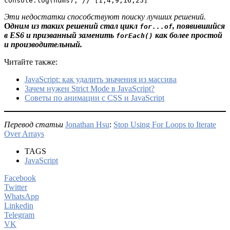
console.log(nums); // [1,4,9,16,25]
Эти недостатки способствуют поиску лучших решений.
О
дним из таких решений стал цикл
, появившийся
for...of
в ES6 и призванный заменить
как более простой
forEach()
и производительный.
Читайте также:
JavaScript: как удалить значения из массива
Зачем нужен Strict Mode в JavaScript?
Советы по анимации с CSS и JavaScript
Перевод статьи
Jonathan Hsu
:
Stop Using For Loops to Iterate
Over Arrays
TAGS
JavaScript
Facebook
Twitter
WhatsApp
Linkedin
Telegram
VK