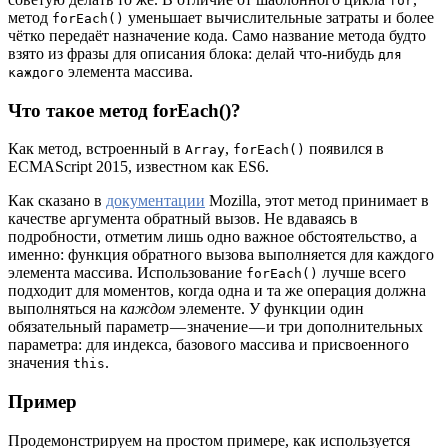
for
метод
уменьшает вычислительные затраты и более
forEach()
чётко передаёт назначение кода. Само название метода будто
взято из фразы для описания блока: делай что-нибудь
для
элемента массива.
каждого
Что такое метод forEach()?
Как метод, встроенный в
,
появился в
Array
forEach()
ECMAScript 2015, известном как ES6.
Как сказано в
документации
Mozilla, этот метод принимает в
качестве аргумента обратный вызов. Не вдаваясь в
подробности, отметим лишь одно важное обстоятельство, а
именно: функция обратного вызова выполняется для каждого
элемента массива. Использование
лучше всего
forEach()
подходит для моментов, когда одна и та же операция должна
выполняться на
каждом
элементе. У функции один
обязательный параметр — значение — и три дополнительных
параметра: для индекса, базового массива и присвоенного
значения
.
this
Пример
Продемонстрируем на простом примере, как используется