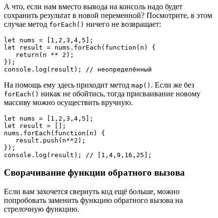
А что, если нам вместо вывода на консоль надо будет
сохранить результат в новой переменной? Посмотрите, в этом
случае метод
ничего не возвращает:
forEach()
let nums = [1,2,3,4,5];

let result = nums.forEach(function(n) {

   return(n ** 2);

});

console.log(result); // неопределённый
На помощь ему здесь приходит метод
. Если же без
map()
никак не обойтись, тогда присваивание новому
forEach()
массиву можно осуществить вручную.
let nums = [1,2,3,4,5];

let result = [];

nums.forEach(function(n) {

   result.push(n**2);

});

console.log(result); // [1,4,9,16,25];
Сворачивание функции обратного вызова
Если вам захочется свернуть код ещё больше, можно
попробовать заменить функцию обратного вызова на
стрелочную функцию.