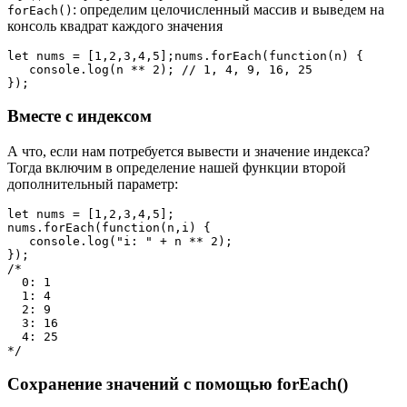
: определим целочисленный массив и выведем на
forEach()
консоль квадрат каждого значения
let nums = [1,2,3,4,5];nums.forEach(function(n) {

   console.log(n ** 2); // 1, 4, 9, 16, 25

});
Вместе с индексом
А что, если нам потребуется вывести и значение индекса?
Тогда включим в определение нашей функции второй
дополнительный параметр:
let nums = [1,2,3,4,5];

nums.forEach(function(n,i) {

   console.log("i: " + n ** 2);

});

/*

  0: 1

  1: 4

  2: 9

  3: 16

  4: 25

*/
Сохранение значений с помощью forEach()