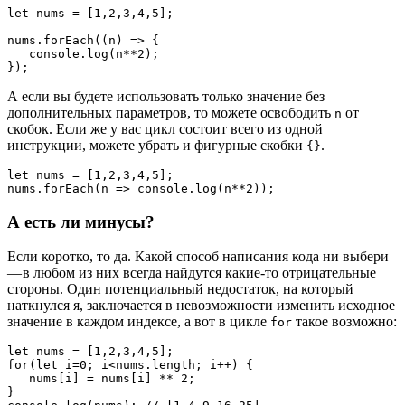
let nums = [1,2,3,4,5];

nums.forEach((n) => {

   console.log(n**2);

});
А если вы будете использовать только значение без
дополнительных параметров, то можете освободить
от
n
скобок. Если же у вас цикл состоит всего из одной
инструкции, можете убрать и фигурные скобки
.
{}
let nums = [1,2,3,4,5];
nums.forEach(n => console.log(n**2));
А есть ли минусы?
Если коротко, то да. Какой способ написания кода ни выбери
— в любом из них всегда найдутся какие-то отрицательные
стороны. Один потенциальный недостаток, на который
наткнулся я, заключается в невозможности изменить исходное
значение в каждом индексе, а вот в цикле
такое возможно:
for
let nums = [1,2,3,4,5];

for(let i=0; i<nums.length; i++) {

   nums[i] = nums[i] ** 2;

}
