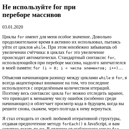
Не используйте for при
переборе массивов
03.01.2020
Циклы
имеют для меня особое значение. Довольно
for
продолжительное время я активно их использовал, пытаясь
уйти от циклов
. При этом неизбежно забываешь об
while
увеличении счётчика: в циклах
это увеличение
for
происходит автоматически. Стандартный синтаксис
,
for
использующийся при переборе массива, надолго запечатлелся
в моей памяти:
…
for (i = 0; i < числа элементов; i++)
Объясняя начинающим разницу между циклами
и
, я
while
for
всегда акцентировал внимание на том, что последние
используются с определённым количеством итераций.
Поэтому весь синтаксис цикла
можно отследить заранее,
for
что приводит к меньшему числу ошибок (особенно среди
начинающих) и облегчает просмотр кода в будущем, когда вы
решите снова, скажем, через полгода к нему вернуться.
Я стал отходить от своей любимой итеративной структуры,
отдавая предпочтение методу
в JavaScript, и вам
forEach()
советую делать то же. В отличие от шаблонного цикла
,