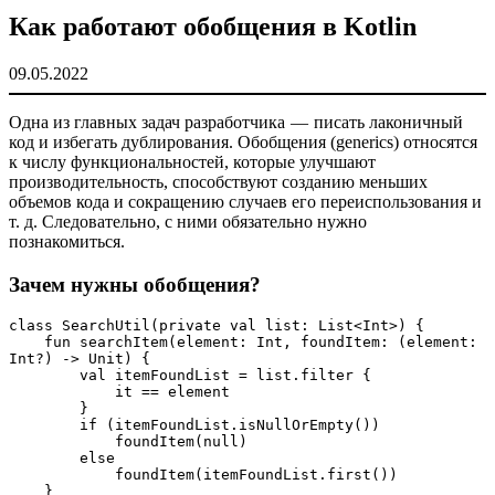
Как работают обобщения в Kotlin
09.05.2022
Одна из главных задач разработчика — писать лаконичный
код и избегать дублирования. Обобщения (generics) относятся
к числу функциональностей, которые улучшают
производительность, способствуют созданию меньших
объемов кода и сокращению случаев его переиспользования и
т. д. Следовательно, с ними обязательно нужно
познакомиться.
Зачем нужны обобщения?
class SearchUtil(private val list: List<Int>) {
    fun searchItem(element: Int, foundItem: (element: 
Int?) -> Unit) {
        val itemFoundList = list.filter {
            it == element
        }
        if (itemFoundList.isNullOrEmpty())
            foundItem(null)
        else
            foundItem(itemFoundList.first())
    }