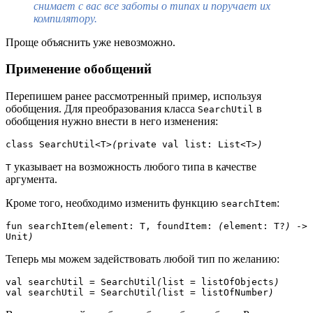
снимает с вас все заботы о типах и поручает их
компилятору.
Проще объяснить уже невозможно.
Применение обобщений
Перепишем ранее рассмотренный пример, используя
обобщения. Для преобразования класса
в
SearchUtil
обобщения нужно внести в него изменения:
class SearchUtil
<
T
>(
private val list: List
<
T
>)
указывает на возможность любого типа в качестве
T
аргумента.
Кроме того, необходимо изменить функцию
:
searchItem
fun searchItem
(
element: T, foundItem: 
(
element: T?
) 
-> 
Unit
)
Теперь мы можем задействовать любой тип по желанию:
val searchUtil = SearchUtil
(
list = listOfObjects
)
val searchUtil = SearchUtil
(
list = listOfNumber
)