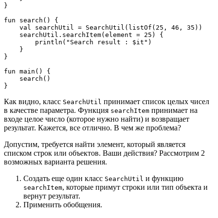
}
fun search() {
    val searchUtil = SearchUtil(listOf(25, 46, 35))
    searchUtil.searchItem(element = 25) {
        println("Search result : $it")
    }
}
fun main() {
    search()
}
Как видно, класс
принимает список целых чисел
SearchUtil
в качестве параметра. Функция
принимает на
searchItem
входе целое число (которое нужно найти) и возвращает
результат. Кажется, все отлично. В чем же проблема?
Допустим, требуется найти элемент, который является
списком строк или объектов. Ваши действия? Рассмотрим 2
возможных варианта решения.
Создать еще один класс
и функцию
SearchUtil
, которые примут строки или тип объекта и
searchItem
вернут результат.
Применить обобщения.