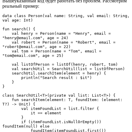
Вышеуказанный код будет работать без проблем. Рассмотрим
реальный пример:
data class Person(val name: String, val email: String, 
val age: Int)
fun search() {
    val henry = Person(name = "Henry", email = 
"henry@email.com", age = 24)
    val robert = Person(name = "Robert", email = 
"robert@email.com", age = 22)
    val tom = Person(name = "Tom", email = 
"tom@email.com", age = 25)
    val listOfPerson = listOf(henry, robert, tom)
    val searchUtil = SearchUtil(list = listOfPerson)
    searchUtil.searchItem(element = henry) {
        println("Search result : $it")
    }
}
class SearchUtil<T>(private val list: List<T>) {
    fun searchItem(element: T, foundItem: (element: 
T?) -> Unit) {
        val itemFoundList = list.filter {
            it == element
        }
        if (itemFoundList.isNullOrEmpty()) 
foundItem(null) else
            foundItem(itemFoundList.first())