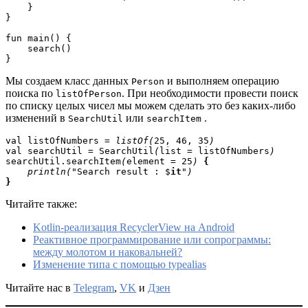
    }
}
fun main() {
    search()
}
Мы создаем класс данных
и выполняем операцию
Person
поиска по
. При необходимости провести поиск
listOfPerson
по списку целых чисел мы можем сделать это без каких-либо
изменений в
или
.
SearchUtil
searchItem
val listOfNumbers = 
listOf(
25, 46, 35
val searchUtil = SearchUtil
(
list = listOfNumbers
searchUtil.searchItem
(
element = 25
) 
{

println(
"Search result : $
it
"
}
Читайте также:
Kotlin-реализация RecyclerView на Android
Реактивное программирование или сопрограммы:
между молотом и наковальней?
Изменение типа с помощью typealias
Читайте нас в
Telegram
,
VK
и
Дзен