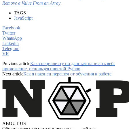
Remove a Value From an Array
TAGS
JavaScript
Facebook
Twitter
WhatsApp
Linkedin
Telegram
VK
Previous article
Как специалисту по данным написать веб-
приложение, используя простой Python
Next article
Как я наконец перешел от обучения к работе
ABOUT US
Образовательные статьи и переводы — всё для