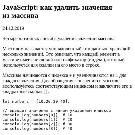
JavaScript: как удалить значения
из массива
24.12.2019
Четыре нативных способа удаления значений массива
Массивом называется упорядоченный тип данных, хранящий
несколько значений. Это означает, что каждый элемент в
массиве имеет числовой идентификатор (индекс), который
используется для ссылки на его место в строке.
Массивы начинаются с индекса
и увеличиваются на 1 для
0
каждого значения. Для обращения к значению в массиве
воспользуйтесь соответствующим индексом и заключите его в
квадратные скобки
.
[]
let numbers = [10,20,30,40];

// выводит значение с явным указанием индекса 

console.log(numbers[0]); # 10

console.log(numbers[1]); # 20

console.log(numbers[2]); # 30

console.log(numbers[3]); # 40
