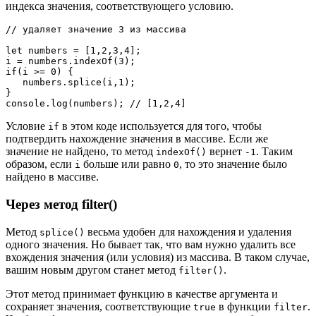
индекса значения, соответствующего условию.
// удаляет значение 3 из массива 

let numbers = [1,2,3,4];

i = numbers.indexOf(3);

if(i >= 0) {

   numbers.splice(i,1);

}

console.log(numbers); // [1,2,4]
Условие
в этом коде используется для того, чтобы
if
подтвердить нахождение значения в массиве. Если же
значение не найдено, то метод
вернет
. Таким
indexOf()
-1
образом, если
больше или равно
, то это значение было
i
0
найдено в массиве.
Через метод filter()
Метод
весьма удобен для нахождения и удаления
splice()
одного значения. Но бывает так, что вам нужно удалить все
вхождения значения (или условия) из массива. В таком случае,
вашим новым другом станет метод
.
filter()
Этот метод принимает функцию в качестве аргумента и
сохраняет значения, соответствующие
в функции
.
true
filter