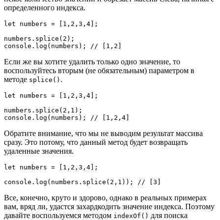
определенного индекса.
let numbers = [1,2,3,4];

numbers.splice(2);

console.log(numbers); // [1,2]
Если же вы хотите удалить только одно значение, то
воспользуйтесь вторым (не обязательным) параметром в
методе
.
splice()
let numbers = [1,2,3,4];

numbers.splice(2,1);

console.log(numbers); // [1,2,4]
Обратите внимание, что мы не выводим результат массива
сразу. Это потому, что данный метод будет возвращать
удаленные значения.
let numbers = [1,2,3,4];

console.log(numbers.splice(2,1)); // [3]
Все, конечно, круто и здорово, однако в реальных примерах
вам, вряд ли, удастся захардкодить значение индекса. Поэтому
давайте воспользуемся методом
для поиска
indexOf()