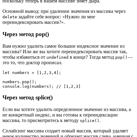
поскольку теперь в вашем массиве зияет дыра.
Основной вывод: при удалении значения из массива через
задайте себе вопрос: «Нужно ли мне
delete
переиндексировать массив?».
Через метод pop()
Вам нужно удалить самое большое индексное значение из
массива? Или же вы хотите переиндексировать массив так,
чтобы избавиться от
в конце? Тогда метод
—
undefined
pop()
это то, что доктор прописал.
let numbers = [1,2,3,4];

numbers.pop();

Через метод splice()
Если вы хотите удалить определенное значение из массива, а
не конкретный индекс, и вы готовы к переиндексации
массива, то присмотритесь к методу
.
splice()
Сплайсинг массива создает новый массив, который удаляет
некое количество значений и обрезает массив слева, начиная с