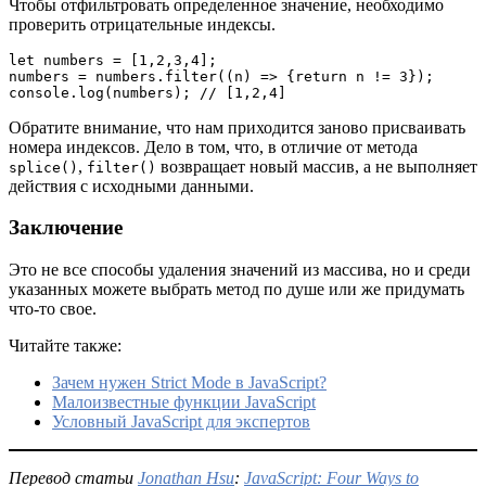
Чтобы отфильтровать определенное значение, необходимо
проверить отрицательные индексы.
let numbers = [1,2,3,4];

numbers = numbers.filter((n) => {return n != 3});

console.log(numbers); // [1,2,4]
Обратите внимание, что нам приходится заново присваивать
номера индексов. Дело в том, что, в отличие от метода
,
возвращает новый массив, а не выполняет
splice()
filter()
действия с исходными данными.
Заключение
Это не все способы удаления значений из массива, но и среди
указанных можете выбрать метод по душе или же придумать
что-то свое.
Читайте также:
Зачем нужен Strict Mode в JavaScript?
Малоизвестные функции JavaScript
Условный JavaScript для экспертов
Перевод статьи
Jonathan Hsu
:
JavaScript: Four Ways to