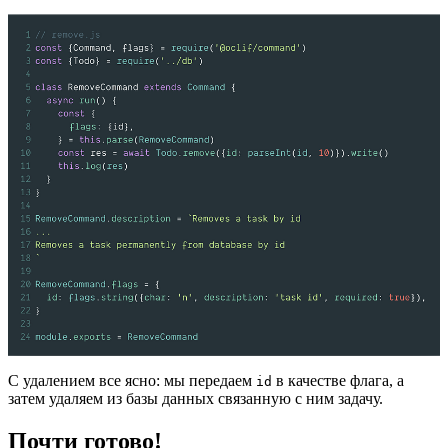
С удалением все ясно: мы передаем
в качестве флага, а
id
затем удаляем из базы данных связанную с ним задачу.
Почти готово!