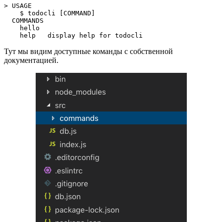
> USAGE   
    $ todocli [COMMAND]  
  COMMANDS
    hello   
    help   display help for todocli
Тут мы видим доступные команды с собственной
документацией.