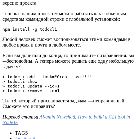
версию проекта.
Теперь с нашим проектом можно работать как с обычным
средством командной строки с глобальной установкой:
npm install -g todocli
Любой человек сможет воспользоваться этими командами в
любое время и почти в любом месте.
Если вы дочитали до конца, то принимайте поздравления: вы
-–бесподобны. А теперь можете решить еще одну небольшую
задачку?
> todocli add --task="Great task!!!"
> todocli show
> todocli update --id=1
> todocli remove --id=1
Тот
, который присваивается задачам, — неправильный.
id
Сможете это исправить?
Перевод статьи
Al-amin Nowshad
:
How to build a CLI tool in
NodeJS
TAGS
JavaScript