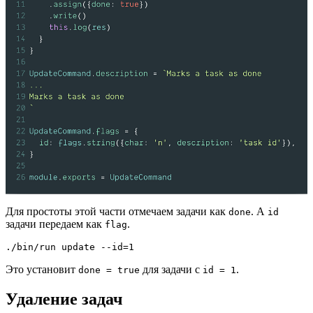
Для простоты этой части отмечаем задачи как
. А
done
id
задачи передаем как
.
flag
./bin/run update --id=1
Это установит
для задачи с
.
done = true
id = 1
Удаление задач