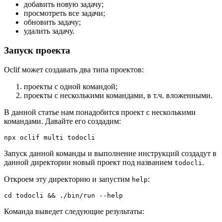
добавить новую задачу;
просмотреть все задачи;
обновить задачу;
удалить задачу.
Запуск проекта
Oclif может создавать два типа проектов:
проекты с одной командой;
проекты с несколькими командами, в т.ч. вложенными.
В данной статье нам понадобится проект с несколькими
командами. Давайте его создадим:
npx oclif multi todocli
Запуск данной команды и выполнение инструкций создадут в
данной директории новый проект под названием
.
todocli
Откроем эту директорию и запустим
:
help
cd todocli && ./bin/run --help
Команда выведет следующие результаты: