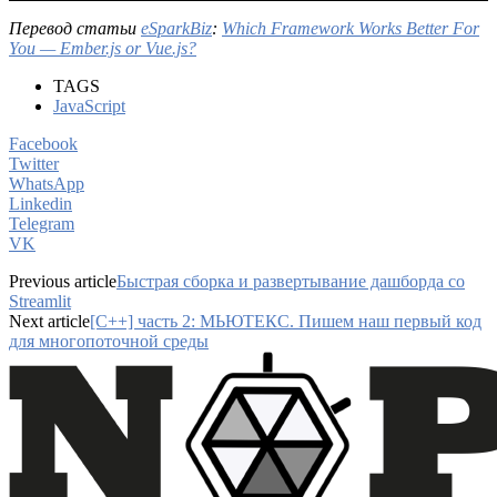
Перевод статьи
eSparkBiz
:
Which Framework Works Better For
You — Ember.js or Vue.js?
TAGS
JavaScript
Facebook
Twitter
WhatsApp
Linkedin
Telegram
VK
Previous article
Быстрая сборка и развертывание дашборда со
Streamlit
Next article
[C++] часть 2: МЬЮТЕКС. Пишем наш первый код
для многопоточной среды