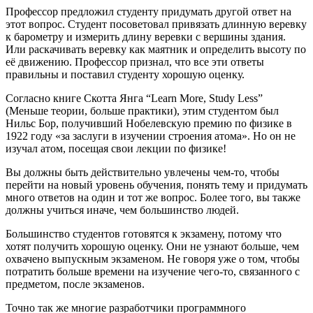
Профессор предложил студенту придумать другой ответ на
этот вопрос. Студент посоветовал привязать длинную веревку
к барометру и измерить длину веревки с вершины здания.
Или раскачивать веревку как маятник и определить высоту по
её движению. Профессор признал, что все эти ответы
правильны и поставил студенту хорошую оценку.
Согласно книге Скотта Янга “Learn More, Study Less”
(Меньше теории, больше практики), этим студентом был
Нильс Бор, получивший Нобелевскую премию по физике в
1922 году «за заслуги в изучении строения атома». Но он не
изучал атом, посещая свои лекции по физике!
Вы должны быть действительно увлечены чем-то, чтобы
перейти на новый уровень обучения, понять тему и придумать
много ответов на один и тот же вопрос. Более того, вы также
должны учиться иначе, чем большинство людей.
Большинство студентов готовятся к экзамену, потому что
хотят получить хорошую оценку. Они не узнают больше, чем
охвачено выпускным экзаменом. Не говоря уже о том, чтобы
потратить больше времени на изучение чего-то, связанного с
предметом, после экзаменов.
Точно так же многие разработчики программного