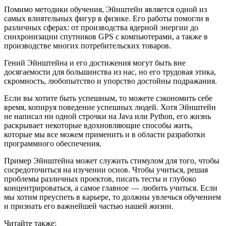
Помимо методики обучения, Эйнштейн является одной из
самых влиятельных фигур в физике. Его работы помогли в
различных сферах: от производства ядерной энергии до
синхронизации спутников GPS с компьютерами, а также в
производстве многих потребительских товаров.
Гений Эйнштейна и его достижения могут быть вне
досягаемости для большинства из нас, но его трудовая этика,
скромность, любопытство и упорство достойны подражания.
Если вы хотите быть успешным, то можете сэкономить себе
время, копируя поведение успешных людей. Хотя Эйнштейн
не написал ни одной строчки на Java или Python, его жизнь
раскрывает некоторые вдохновляющие способы жить,
которые мы все можем применить и в области разработки
программного обеспечения.
Пример Эйнштейна может служить стимулом для того, чтобы
сосредоточиться на изучении основ. Чтобы учиться, решая
проблемы различных проектов, писать тесты и глубоко
концентрироваться, а самое главное — любить учиться. Если
мы хотим преуспеть в карьере, то должны увлечься обучением
и признать его важнейшей частью нашей жизни.
Читайте также: