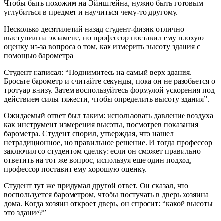
Чтобы быть похожим на Эйнштейна, нужно быть готовым
углубиться в предмет и научиться чему-то другому.
Несколько десятилетий назад студент-физик отлично
выступил на экзамене, но профессор поставил ему плохую
оценку из-за вопроса о том, как измерить высоту здания с
помощью барометра.
Студент написал: “Поднимитесь на самый верх здания.
Бросьте барометр и считайте секунды, пока он не разобьется о
тротуар внизу. Затем воспользуйтесь формулой ускорения под
действием силы тяжести, чтобы определить высоту здания”.
Ожидаемый ответ был таким: использовать давление воздуха
как инструмент измерения высоты, посмотрев показания
барометра. Студент спорил, утверждая, что нашел
нетрадиционное, но правильное решение. И тогда профессор
заключил со студентом сделку: если он сможет правильно
ответить на тот же вопрос, используя еще один подход,
профессор поставит ему хорошую оценку.
Студент тут же придумал другой ответ. Он сказал, что
воспользуется барометром, чтобы постучать в дверь хозяина
дома. Когда хозяин откроет дверь, он спросит: “какой высоты
это здание?”