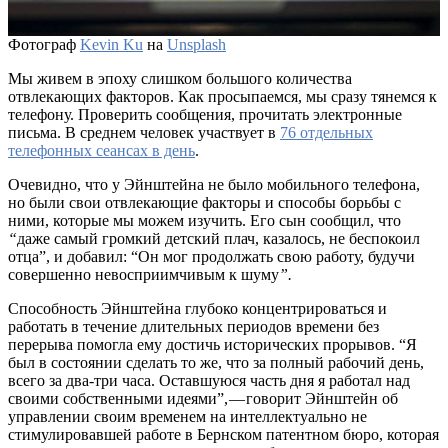
Фотограф
Kevin Ku
на
Unsplash
Мы живем в эпоху слишком большого количества
отвлекающих факторов. Как просыпаемся, мы сразу тянемся к
телефону. Проверить сообщения, прочитать электронные
письма. В среднем человек участвует в
76 отдельных
телефонных сеансах в день
.
Очевидно, что у Эйнштейна не было мобильного телефона,
но были свои отвлекающие факторы и способы борьбы с
ними, которые мы можем изучить. Его сын сообщил, что
“
даже самый громкий детский плач, казалось, не беспокоил
отца”, и добавил: “Он мог продолжать свою работу, будучи
совершенно невосприимчивым к шуму
”.
Способность Эйнштейна глубоко концентрироваться и
работать в течение длительных периодов времени без
перерыва помогла ему достичь исторических прорывов. “Я
был в состоянии сделать то же, что за полный рабочий день,
всего за два-три часа. Оставшуюся часть дня я работал над
своими собственными идеями”, — говорит Эйнштейн об
управлении своим временем на интеллектуально не
стимулировавшей работе в Бернском патентном бюро, которая