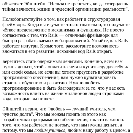
объясняет Эйнштейн. “Нельзя не трепетать, когда созерцаешь
тайны вечности, жизни и чудесной организации реальности”.
Полюбопытствуйте о том, как работает и структурирован
фреймворк. Когда вы изучаете что-то тщательно, то получаете
чёткое представление о механизмах и функциях. Не просто
согласитесь с тем, что Rails — отличный фреймворк для
быстро разрабатываемых веб-приложений. Узнайте, как Rails
работает изнутри. Кроме того, рассмотрите возможность
вложиться в его развитие: исходный код Rails открыт.
Берегитесь стать одержимым деньгами. Конечно, всем нам
нужны деньги, чтобы оплатить счета и купить еду для себя и/
или своей семьи, но если вы хотите преуспеть в разработке
программного обеспечения, вам нужно культивировать
страсть к обучению и развитию. Нужно любить
программирование и быть благодарным за то, что у вас есть
возможность влиять на жизнь миллионов людей строчками
кода, которые вы пишете.
Эйнштейн верил, что “любовь — лучший учитель, чем
чувство долга”. Что мы можем понять из этого как
разработчики программного обеспечения, так это важность
того, что мы работаем не потому, что нам нужны деньги, а
потому, что мы
любим учиться,
любим нашу работу в целом, а