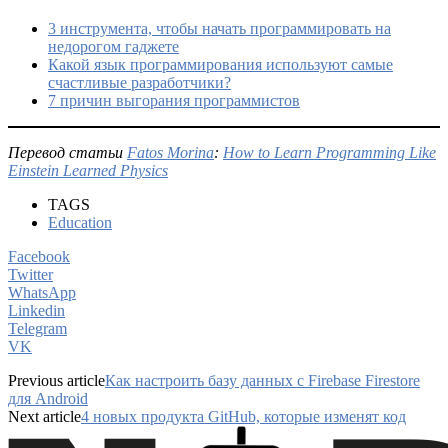
3 инструмента, чтобы начать программировать на
недорогом гаджете
Какой язык программирования используют самые
счастливые разработчики?
7 причин выгорания программистов
Перевод статьи
Fatos Morina
:
How to Learn Programming Like
Einstein Learned Physics
TAGS
Education
Facebook
Twitter
WhatsApp
Linkedin
Telegram
VK
Previous article
Как настроить базу данных с Firebase Firestore
для Android
Next article
4 новых продукта GitHub, которые изменят код