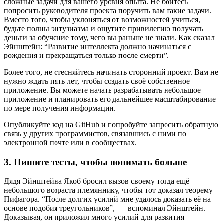
сложные задачи для вашего уровня опыта. Не бойтесь
попросить руководителя проекта поручить вам такие задачи.
Вместо того, чтобы уклоняться от возможностей учиться,
будьте полны энтузиазма и ощутите привилегию получать
деньги за обучение тому, чего вы раньше не знали. Как сказал
Эйнштейн: “Развитие интеллекта должно начинаться с
рождения и прекращаться только после смерти”.
Более того, не стесняйтесь начинать сторонний проект. Вам не
нужно ждать пять лет, чтобы создать своё собственное
приложение. Вы можете начать разрабатывать небольшое
приложение и планировать его дальнейшее масштабирование
по мере получения информации.
Опубликуйте код на GitHub и попробуйте запросить обратную
связь у других программистов, связавшись с ними по
электронной почте или в сообществах.
3. Пишите тесты, чтобы понимать больше
Дядя Эйнштейна Якоб бросил вызов своему тогда ещё
небольшого возраста племяннику, чтобы тот доказал теорему
Пифагора. “После долгих усилий мне удалось доказать её на
основе подобия треугольников”, — вспоминал Эйнштейн.
Доказывая, он приложил много усилий для развития