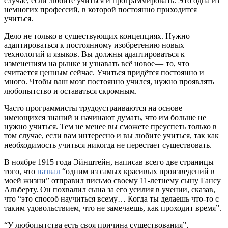
случае, если любите учиться и программировать. Это одна из
немногих профессий, в которой постоянно приходится
учиться.
Дело не только в существующих концепциях. Нужно
адаптироваться к постоянному изобретению новых
технологий и языков. Вы должны адаптироваться к
изменениям на рынке и узнавать всё новое — то, что
считается ценным сейчас. Учиться придётся постоянно и
много. Чтобы ваш мозг постоянно учился, нужно проявлять
любопытство и оставаться скромным.
Часто программисты трудоустраиваются на основе
имеющихся знаний и начинают думать, что им больше не
нужно учиться. Тем не менее вы сможете преуспеть только в
том случае, если вам интересно и вы любите учиться, так как
необходимость учиться никогда не перестает существовать.
В ноябре 1915 года Эйнштейн, написав всего две страницы
того, что
назвал
“одним из самых красивых произведений в
моей жизни” отправил письмо своему 11-летнему сыну Гансу
Альберту. Он похвалил сына за его усилия в учении, сказав,
что “это способ научиться всему… Когда ты делаешь что-то с
таким удовольствием, что не замечаешь, как проходит время”.
“У любопытства есть своя причина существования”, —