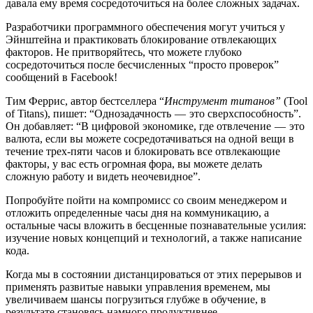
давала ему время сосредоточиться на более сложных задачах.
Разработчики программного обеспечения могут учиться у
Эйнштейна и практиковать блокирование отвлекающих
факторов. Не притворяйтесь, что можете глубоко
сосредоточиться после бесчисленных “просто проверок”
сообщений в Facebook!
Тим Феррис, автор бестселлера “
Инструмент титанов”
(Tool
of Titans), пишет: “Однозадачность — это сверхспособность”.
Он добавляет: “В цифровой экономике, где отвлечение — это
валюта, если вы можете сосредотачиваться на одной вещи в
течение трех-пяти часов и блокировать все отвлекающие
факторы, у вас есть огромная фора, вы можете делать
сложную работу и видеть неочевидное”.
Попробуйте пойти на компромисс со своим менеджером и
отложить определенные часы дня на коммуникацию, а
остальные часы вложить в бесценные познавательные усилия:
изучение новых концепций и технологий, а также написание
кода.
Когда мы в состоянии дистанцироваться от этих перерывов и
применять развитые навыки управления временем, мы
увеличиваем шансы погрузиться глубже в обучение, в
результате становясь намного продуктивнее.