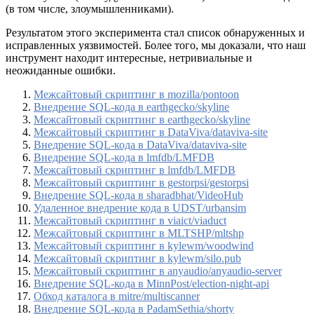
(в том числе, злоумышленниками).
Результатом этого эксперимента стал список обнаруженных и
исправленных уязвимостей. Более того, мы доказали, что наш
инструмент находит интересные, нетривиальные и
неожиданные ошибки.
Межсайтовый скриптинг в mozilla/pontoon
Внедрение SQL-кода в earthgecko/skyline
Межсайтовый скриптинг в earthgecko/skyline
Межсайтовый скриптинг в DataViva/dataviva-site
Внедрение SQL-кода в DataViva/dataviva-site
Внедрение SQL-кода в lmfdb/LMFDB
Межсайтовый скриптинг в lmfdb/LMFDB
Межсайтовый скриптинг в gestorpsi/gestorpsi
Внедрение SQL-кода в sharadbhat/VideoHub
Удаленное внедрение кода в UDST/urbansim
Межсайтовый скриптинг в viaict/viaduct
Межсайтовый скриптинг в MLTSHP/mltshp
Межсайтовый скриптинг в kylewm/woodwind
Межсайтовый скриптинг в kylewm/silo.pub
Межсайтовый скриптинг в anyaudio/anyaudio-server
Внедрение SQL-кода в MinnPost/election-night-api
Обход каталога в mitre/multiscanner
Внедрение SQL-кода в PadamSethia/shorty