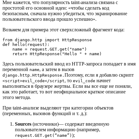
Мне кажется, что популярность taint-анализа связана с
простотой его основной идеи: «чтобы сделать код
безопасным, сначала нужно убедиться, что экранирование
пользовательского ввода прошло успешно».
Возьмем для примера этот сверхсложный фрагмент кода:
from django.http import HttpResponse

def hello(request):

    name = request.GET.get("name")

    return HttpResponse("Hello " + name)
Здесь пользовательский ввод из HTTP-запроса попадает в имя
переменной
, а затем в вызов
name
Поэтому, если я добавлю скрипт
django.http.HttpResponse.
, то
начнет
<script>evil_code</script
evil_code
выполняться в браузере жертвы. Если вы все еще не поняли,
как это работает, то вот неофициальное краткое описание
этого метода.
При taint-анализе выделяют три категории объектов
(переменных, вызовов функций и т. д.):
Sources
(источники)— содержат введенную
пользователем информацию (например,
);
request.GET.get(“name”)