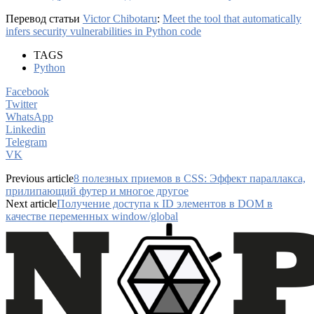
Перевод статьи
Victor Chibotaru
:
Meet the tool that automatically
infers security vulnerabilities in Python code
TAGS
Python
Facebook
Twitter
WhatsApp
Linkedin
Telegram
VK
Previous article
8 полезных приемов в CSS: Эффект параллакса,
прилипающий футер и многое другое
Next article
Получение доступа к ID элементов в DOM в
качестве переменных window/global