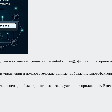
ановка учетных данных (credential stuffing), фишинг, повторное 
ли управления и пользовательские данные, добавление многофактор
ьские сценарии бэкенда, готовые к эксплуатации в продакшене. Вм