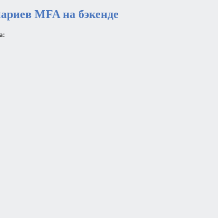
ариев MFA на бэкенде
а: