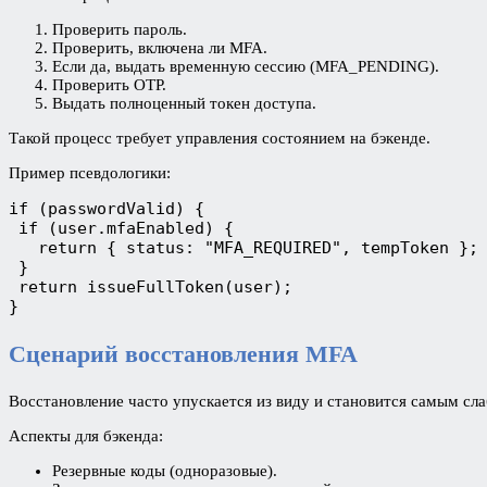
Проверить пароль.
Проверить, включена ли MFA.
Если да, выдать временную сессию (MFA_PENDING).
Проверить OTP.
Выдать полноценный токен доступа.
Такой процесс требует управления состоянием на бэкенде.
Пример псевдологики:
if (passwordValid) {
 if (user.mfaEnabled) {
   return { status: "MFA_REQUIRED", tempToken };
 }
 return issueFullToken(user);
}
Сценарий восстановления MFA
Восстановление часто упускается из виду и становится самым сл
Аспекты для бэкенда:
Резервные коды (одноразовые).