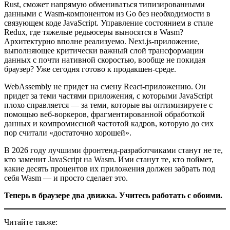
Rust, сможет напрямую обмениваться типизированными
данными с Wasm-компонентом из Go без необходимости в
связующем коде JavaScript. Управление состоянием в стиле
Redux, где тяжелые редьюсеры выносятся в Wasm?
Архитектурно вполне реализуемо. Next.js-приложение,
выполняющее критически важный слой трансформации
данных с почти нативной скоростью, вообще не покидая
браузер? Уже сегодня готово к продакшен-среде.
WebAssembly не придет на смену React-приложению. Он
придет за теми частями приложения, с которыми JavaScript
плохо справляется — за теми, которые вы оптимизируете с
помощью веб-воркеров, фрагментированной обработкой
данных и компромиссной частотой кадров, которую до сих
пор считали «достаточно хорошей».
В 2026 году лучшими фронтенд-разработчиками станут не те,
кто заменит JavaScript на Wasm. Ими станут те, кто поймет,
какие десять процентов их приложения должен забрать под
себя Wasm — и просто сделает это.
Теперь в браузере два движка. Учитесь работать с обоими.
Читайте также: