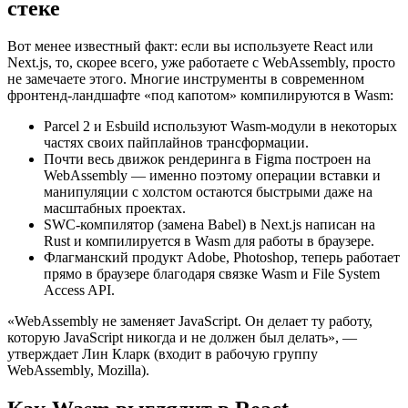
стеке
Вот менее известный факт: если вы используете React или
Next.js, то, скорее всего, уже работаете с WebAssembly, просто
не замечаете этого. Многие инструменты в современном
фронтенд-ландшафте «под капотом» компилируются в Wasm:
Parcel 2 и Esbuild используют Wasm-модули в некоторых
частях своих пайплайнов трансформации.
Почти весь движок рендеринга в Figma построен на
WebAssembly — именно поэтому операции вставки и
манипуляции с холстом остаются быстрыми даже на
масштабных проектах.
SWC-компилятор (замена Babel) в Next.js написан на
Rust и компилируется в Wasm для работы в браузере.
Флагманский продукт Adobe, Photoshop, теперь работает
прямо в браузере благодаря связке Wasm и File System
Access API.
«WebAssembly не заменяет JavaScript. Он делает ту работу,
которую JavaScript никогда и не должен был делать», —
утверждает Лин Кларк (входит в рабочую группу
WebAssembly, Mozilla).