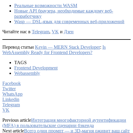
Реальные возможности WASM
Новые API браузера, необходимые каждому веб-
разработчику
Wasp — DSL-язык для современных веб-приложений
Читайте нас в
Telegram
,
VK
и
Дзен
Перевод статьи
Kevin — MERN Stack Developer
:
Is
WebAssembly Ready for Frontend Developers?
TAGS
Frontend Development
Webassembly
Facebook
Twitter
WhatsApp
Linkedin
Telegram
VK
Previous article
Интеграция многофакторной аутентификации
(MFA) в пользовательские сценарии бэкенда
Next article
Всего один промпт — и 3D-магия оживит ваш сайт