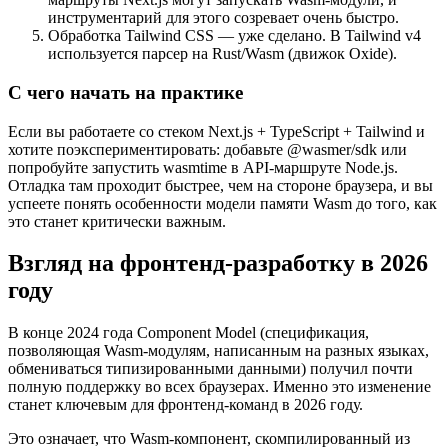
инструментарий для этого созревает очень быстро.
Обработка Tailwind CSS — уже сделано. В Tailwind v4
используется парсер на Rust/Wasm (движок Oxide).
С чего начать на практике
Если вы работаете со стеком Next.js + TypeScript + Tailwind и
хотите поэкспериментировать: добавьте @wasmer/sdk или
попробуйте запустить wasmtime в API-маршруте Node.js.
Отладка там проходит быстрее, чем на стороне браузера, и вы
успеете понять особенности модели памяти Wasm до того, как
это станет критически важным.
Взгляд на фронтенд-разработку в 2026
году
В конце 2024 года Component Model (спецификация,
позволяющая Wasm-модулям, написанным на разных языках,
обмениваться типизированными данными) получил почти
полную поддержку во всех браузерах. Именно это изменение
станет ключевым для фронтенд-команд в 2026 году.
Это означает, что Wasm-компонент, скомпилированный из