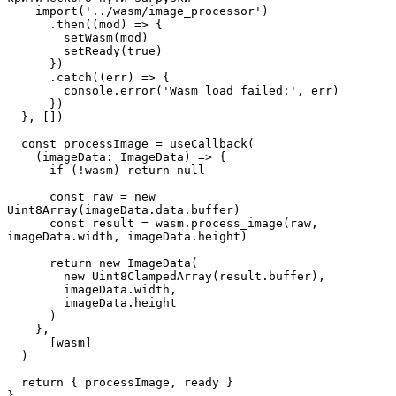
    import('../wasm/image_processor')

      .then((mod) => {

        setWasm(mod)

        setReady(true)

      })

      .catch((err) => {

        console.error('Wasm load failed:', err)

      })

  }, [])

  const processImage = useCallback(

    (imageData: ImageData) => {

      if (!wasm) return null

      const raw = new 
Uint8Array(imageData.data.buffer)

      const result = wasm.process_image(raw, 
imageData.width, imageData.height)

      return new ImageData(

        new Uint8ClampedArray(result.buffer),

        imageData.width,

        imageData.height

      )

    },

      [wasm]

  )

  return { processImage, ready }

}