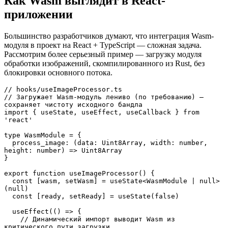
Как Wasm выглядит в React-
приложении
Большинство разработчиков думают, что интеграция Wasm-
модуля в проект на React + TypeScript — сложная задача.
Рассмотрим более серьезный пример — загрузку модуля
обработки изображений, скомпилированного из Rust, без
блокировки основного потока.
// hooks/useImageProcessor.ts

// Загружает Wasm-модуль лениво (по требованию) — 
сохраняет чистоту исходного бандла

import { useState, useEffect, useCallback } from 
'react'

type WasmModule = {

  process_image: (data: Uint8Array, width: number, 
height: number) => Uint8Array

}

export function useImageProcessor() {

  const [wasm, setWasm] = useState<WasmModule | null>
(null)

  const [ready, setReady] = useState(false)

  useEffect(() => {

    // Динамический импорт выводит Wasm из 
критического пути загрузки
