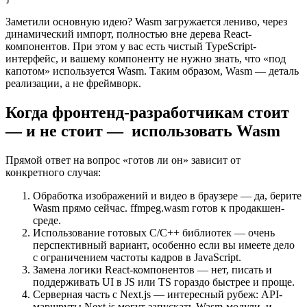
Заметили основную идею? Wasm загружается лениво, через
динамический импорт, полностью вне дерева React-
компонентов. При этом у вас есть чистый TypeScript-
интерфейс, и вашему компоненту не нужно знать, что «под
капотом» используется Wasm. Таким образом, Wasm — деталь
реализации, а не фреймворк.
Когда фронтенд-разработчикам стоит
— и не стоит — использовать Wasm
Прямой ответ на вопрос «готов ли он» зависит от
конкретного случая:
Обработка изображений и видео в браузере — да, берите
Wasm прямо сейчас. ffmpeg.wasm готов к продакшен-
среде.
Использование готовых C/C++ библиотек — очень
перспективный вариант, особенно если вы имеете дело
с ограничением частоты кадров в JavaScript.
Замена логики React-компонентов — нет, писать и
поддерживать UI в JS или TS гораздо быстрее и проще.
Серверная часть с Next.js — интересный рубеж: API-
маршруты Next.js могут запускать Wasm-модули, и