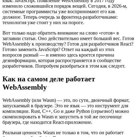
язык: JavaScript. Появление WebAssembly в 2017 году
изменило сложившийся порядок вещей. Сегодня, в 2026-м,
системные программисты уже воспринимают его как
должное. Теперь очередь за фронтенд-разработчиками:
технология уже стоит у них на пороге.
Вот только надо обратить внимание на слово «готов» в
заглавии статьи. Оно действительно имеет большой вес. Готов
WebAssembly к производству? Готов для разработчиков React?
Готово заменить JavaScript? Ответ на каждый из этих
вопросов разный — и именно здесь кроется причина
дезинформации, которая распространяется в сообществе
разработчиков. Попробуем разобраться в этом как следует.
Как на самом деле работает
WebAssembly
WebAssembly (или Wasm) — это, по сути, двоичный формат,
запускаемый в браузере. Это не язык — это инструмент для
компиляции. Rust, C++, Go и даже Python (серьезно!) можно
скомпилировать в Wasm и запустить в той же песочнице
браузера, где находится React-приложение.
Реальная ценность Wasm не только в том, что он работает