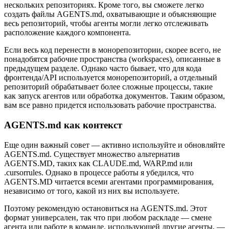
нескольких репозиториях. Кроме того, вы сможете легко
создать файлы AGENTS.md, охватывающие и объясняющие
весь репозиторий, чтобы агенты могли легко отслеживать
расположение каждого компонента.
Если весь код перенести в монорепозитории, скорее всего, не
понадобятся рабочие пространства (workspaces), описанные в
предыдущем разделе. Однако часто бывает, что для кода
фронтенда/API используется монорепозиторий, а отдельный
репозиторий обрабатывает более сложные процессы, такие
как запуск агентов или обработка документов. Таким образом,
вам все равно придется использовать рабочие пространства.
AGENTS.md как контекст
Еще один важный совет — активно используйте и обновляйте
AGENTS.md. Существует множество альтернатив
AGENTS.MD, таких как CLAUDE.md, WARP.md или
.cursorrules. Однако в процессе работы я убедился, что
AGENTS.MD читается всеми агентами программирования,
независимо от того, какой из них вы используете.
Поэтому рекомендую остановиться на AGENTS.md. Этот
формат универсален, так что при любом раскладе — смене
агента или работе в команде, использующей другие агенты, —