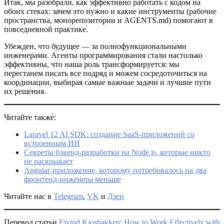
Итак, мы разобрали, как эффективно работать с кодом на
обоих стеках: зачем это нужно и какие инструменты (рабочие
пространства, монорепозитории и AGENTS.md) помогают в
повседневной практике.
Убежден, что будущее — за полнофункциональными
инженерами. Агенты программирования стали настолько
эффективны, что наша роль трансформируется: мы
перестанем писать все подряд и можем сосредоточиться на
координации, выбирая самые важные задачи и лучшие пути
их решения.
Читайте также:
Laravel 12 AI SDK: создание SaaS-приложений со
встроенным ИИ
Секреты бэкенд-разработки на Node.js, которые никто
не раскрывает
Angular-приложение, которому потребовалось на два
фронтенд-инженера меньше
Читайте нас в
Telegram
,
VK
и
Дзен
Перевод статьи
Eivind Kjosbakken
:
How to Work Effectively with