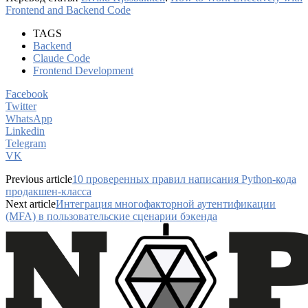
Frontend and Backend Code
TAGS
Backend
Claude Code
Frontend Development
Facebook
Twitter
WhatsApp
Linkedin
Telegram
VK
Previous article
10 проверенных правил написания Python-кода
продакшен-класса
Next article
Интеграция многофакторной аутентификации
(MFA) в пользовательские сценарии бэкенда