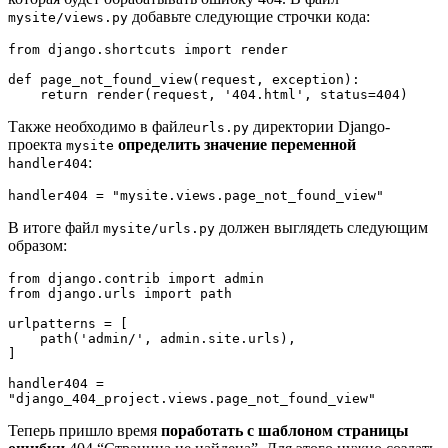
добавьте следующие строчки кода:
mysite/views.py
from django.shortcuts import render

def page_not_found_view(request, exception):

    return render(request, '404.html', status=404)
Также необходимо в файле
директории Django-
urls.py
проекта
определить значение переменной
mysite
:
handler404
handler404 = "mysite.views.page_not_found_view"
В итоге файл
должен выглядеть следующим
mysite/urls.py
образом:
from django.contrib import admin

from django.urls import path

urlpatterns = [

    path('admin/', admin.site.urls),

]

handler404 = 
"django_404_project.views.page_not_found_view"
Теперь пришло время
поработать с шаблоном страницы