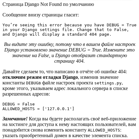
Страница Django Not Found по умолчанию
Сообщение внизу страницы гласит:
You’re seeing this error because you have DEBUG = True 
in your Django settings file. Change that to False, 
and Django will display a standard 404 page.
Вы видите эту ошибку, потому что в вашем файле настроек
Django установлено значение DEBUG = True. Измените это
значение на False, и Django отобразит стандартную
страницу 404.
Давайте сделаем то, что написано в отчёте об ошибке 404:
отключим режим отладки Django
, изменив значение
константы
в файле настроек проекта
,
DEBUG
settings.py
кроме этого, указываем адрес локального сервера в списке
разрешенных адресов:
DEBUG = False
ALLOWED_HOSTS = ['127.0.0.1']
Замечание!
Когда вы будете располагать своё веб-приложение
на хостинге для доступа к нему настоящих пользователей, вам
понадобится снова изменить константу
:
ALLOWED_HOSTS
указать приобретенный домен в качестве элемента списка.