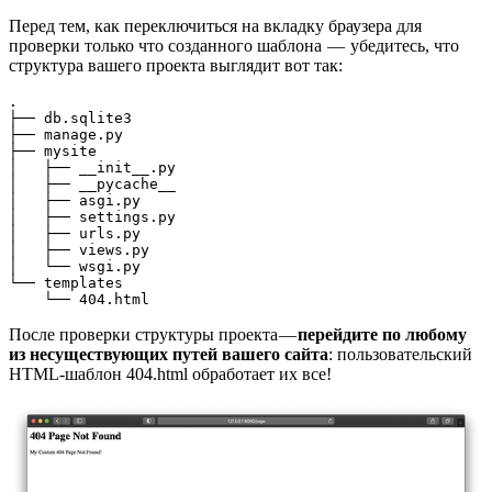
Перед тем, как переключиться на вкладку браузера для
проверки только что созданного шаблона — убедитесь, что
структура вашего проекта выглядит вот так:
.

├── db.sqlite3

├── manage.py

├── mysite

│   ├── __init__.py

│   ├── __pycache__

│   ├── asgi.py

│   ├── settings.py

│   ├── urls.py

│   ├── views.py

│   └── wsgi.py

└── templates

    └── 404.html
После проверки структуры проекта —
перейдите по любому
из несуществующих путей вашего сайта
: пользовательский
HTML-шаблон 404.html обработает их все!