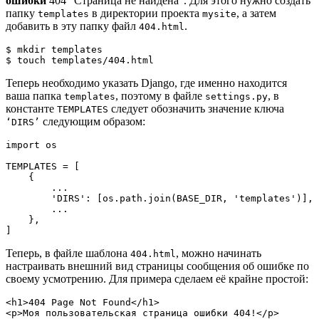
ошибки
404 “Страница не найдена”. Для этого нужно создать
папку
в директории проекта
, а затем
templates
mysite
добавить в эту папку файл
.
404.html
$ mkdir templates

$ touch templates/404.html
Теперь необходимо указать Django, где именно находится
ваша папка
, поэтому в файле
, в
templates
settings.py
константе
следует обозначить значение ключа
TEMPLATES
следующим образом:
‘DIRS’
import os

TEMPLATES = [

    {

        ...

        'DIRS': [os.path.join(BASE_DIR, 'templates')],

        ...

    },

]
Теперь, в файле шаблона
, можно начинать
404.html
настраивать внешний вид страницы сообщения об ошибке по
своему усмотрению. Для примера сделаем её крайне простой:
<h1>404 Page Not Found</h1>

<p>Моя пользовательская страница ошибки 404!</p>