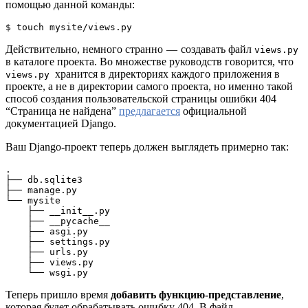
помощью данной команды:
$ touch mysite/views.py
Действительно, немного странно — создавать файл
views.py
в каталоге проекта. Во множестве руководств говорится, что
хранится в директориях каждого приложения в
views.py
проекте, а не в директории самого проекта, но именно такой
способ создания пользовательской страницы ошибки 404
“Страница не найдена”
предлагается
официальной
документацией Django.
Ваш Django-проект теперь должен выглядеть примерно так:
.

├── db.sqlite3

├── manage.py

└── mysite

    ├── __init__.py

    ├── __pycache__

    ├── asgi.py

    ├── settings.py

    ├── urls.py

    ├── views.py

    └── wsgi.py
Теперь пришло время
добавить функцию-представление
,
которая будет обрабатывать ошибку 404. В файл