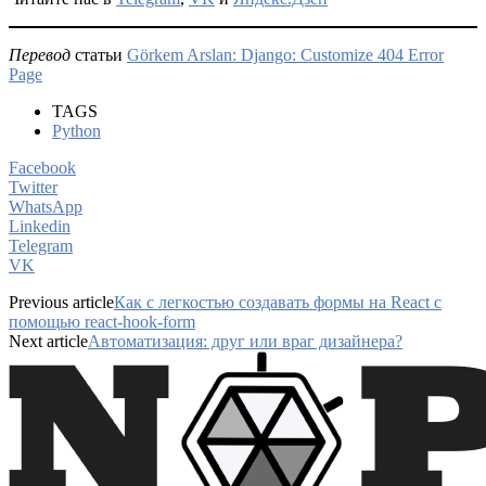
Перевод
статьи
Görkem Arslan:
Django: Customize 404 Error
Page
TAGS
Python
Facebook
Twitter
WhatsApp
Linkedin
Telegram
VK
Previous article
Как с легкостью создавать формы на React с
помощью react-hook-form
Next article
Автоматизация: друг или враг дизайнера?