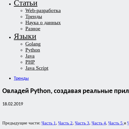
Статьи
Web-разработка
Тренды
Наука о данных
Разное
Языки
Golang
Python
Java
PHP
Java Script
Тренды
Овладей Python, создавая реальные прил
18.02.2019
Предыдущие части:
Часть 1
,
Часть 2
,
Часть 3
,
Часть 4
,
Часть 5
и