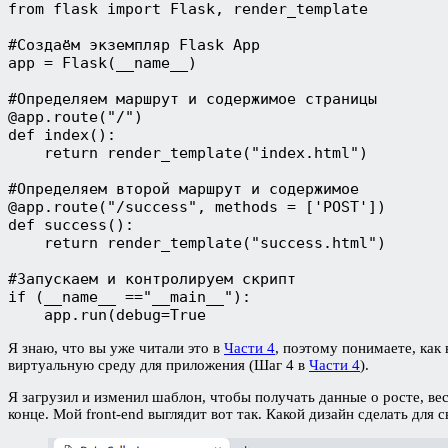
from flask import Flask, render_template

#Создаём экземпляр Flask App

app = Flask(__name__)

#Определяем маршрут и содержимое страницы

@app.route("/")

def index():

    return render_template("index.html")

#Определяем второй маршрут и содержимое

@app.route("/success", methods = ['POST'])

def success():

    return render_template("success.html")

#Запускаем и контролируем скрипт

if (__name__ =="__main__"):

    app.run(debug=True
Я знаю, что вы уже читали это в
Части 4
, поэтому понимаете, как 
виртуальную среду для приложения (Шаг 4 в
Части 4
).
Я загрузил и изменил шаблон, чтобы получать данные о росте, ве
конце. Мой front-end выглядит вот так. Какой дизайн сделать для с