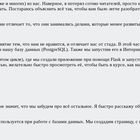
е и многих) из нас. Наверное, я потерял сотню читателей, просто н
ть. Постараюсь объяснить всё так, чтобы вам было легче разобрать
и отличает то, что они занимались делами, которые менее развиты
нятие тем, что нам не нравится, и отличает нас от стада. В этой ч
в нашу базу данных (PostgreSQL). Также мы запустим его в Интерне
этом цикле), где мы создали приложение при помощи Flask и запуст
ью, желательно быстро просмотреть её, чтобы быть в курсе, как на
 не значит, что мы забудем про всё остальное. Я быстро расскажу о
спользуется при работе с базами данных. Мы создадим страницу, с