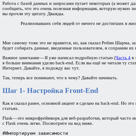
Работа с базой данных и запросами пугает некоторых (а может даж
сообщить, что это очень полезная информация, которую нужно зна
вы прочли эту цитату. Дважды.
Реализовавших себя людей от ничего не достигших в жизн
Мне самому тоже это не нравится, но, как сказал Робин Шарма, за
будет собирать данные, введенные пользователем, и сохраним их 
Важное замечание — Я уже написал подробную статью (
Часть 4
в 
я больше внимания уделю back-end. Если вы ещё не читали ту стат
Интернет. Давайте, я подожду вас тут.
Так, теперь все понимают, что к чему? Давайте начинать.
Шаг 1- Настройка Front-End
Как я сказал ранее, основной акцент я сделаю на back-end. Но это
статьях.
Flask — это микрофреймворк для веб-разработки, который часто и
с Flask очень легко. Посмотрите на код ниже.
#Импортируем зависимости
