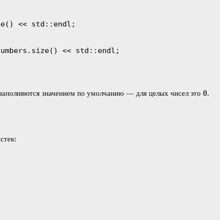
ze() << std::endl;
numbers.size() << std::endl;
0
 заполняются значением по умолчанию — для целых чисел это
.
стек: