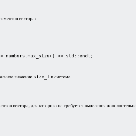
лементов вектора:
<< numbers.max_size() << std::endl;
size_t
мальное значение
в системе.
ентов вектора, для которого не требуется выделения дополнительн