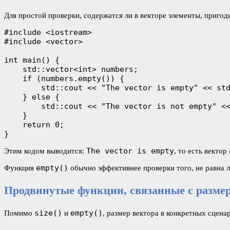
Для простой проверки, содержатся ли в векторе элементы, приго
#include <iostream>
#include <vector>
int main() {
    std::vector<int> numbers;
    if (numbers.empty()) {
        std::cout << "The vector is empty" << st
    } else {
        std::cout << "The vector is not empty" <
    }
    return 0;
}
The vector is empty
Этим кодом выводится:
, то есть вектор 
empty()
Функция
обычно эффективнее проверки того, не равна 
Продвинутые функции, связанные с разме
size()
empty()
Помимо
и
, размер вектора в конкретных сцен