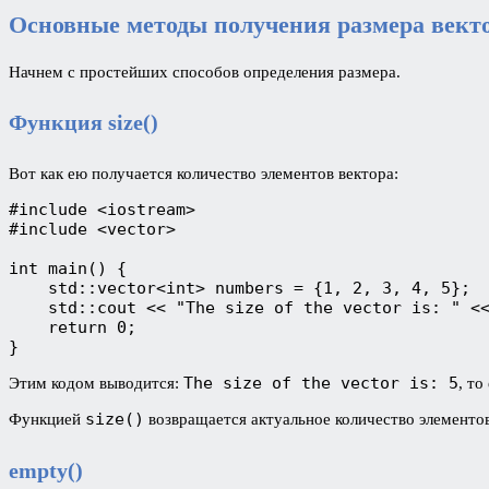
Основные методы получения размера вект
Начнем с простейших способов определения размера.
Функция size()
Вот как ею получается количество элементов вектора:
#include <iostream>
#include <vector>
int main() {
    std::vector<int> numbers = {1, 2, 3, 4, 5};
    std::cout << "The size of the vector is: " <
    return 0;
}
The size of the vector is: 5
Этим кодом выводится:
, то
size()
Функцией
возвращается актуальное количество элементов
empty()