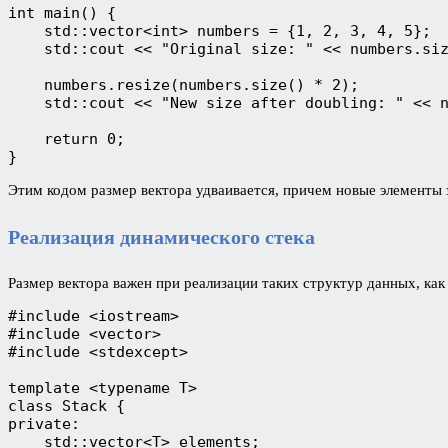
int main() {
    std::vector<int> numbers = {1, 2, 3, 4, 5};
    std::cout << "Original size: " << numbers.si
    numbers.resize(numbers.size() * 2);
    std::cout << "New size after doubling: " << 
    return 0;
}
Этим кодом размер вектора удваивается, причем новые элементы
Реализация динамического стека
Размер вектора важен при реализации таких структур данных, как 
#include <iostream>
#include <vector>
#include <stdexcept>
template <typename T>
class Stack {
private:
    std::vector<T> elements;