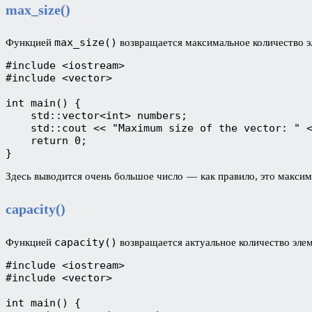
max_size()
max_size()
Функцией
возвращается максимальное количество э
#include <iostream>
#include <vector>
int main() {
    std::vector<int> numbers;
    std::cout << "Maximum size of the vector: " 
    return 0;
}
Здесь выводится очень большое число — как правило, это макси
capacity()
capacity()
Функцией
возвращается актуальное количество элем
#include <iostream>
#include <vector>
int main() {