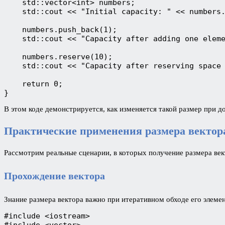
    std::vector<int> numbers;
    std::cout << "Initial capacity: " << numbers
    numbers.push_back(1);
    std::cout << "Capacity after adding one elem
    numbers.reserve(10);
    std::cout << "Capacity after reserving space
    return 0;
}
В этом коде демонстрируется, как изменяется такой размер при д
Практические применения размера вектор
Рассмотрим реальные сценарии, в которых получение размера век
Прохождение вектора
Знание размера вектора важно при итеративном обходе его элемен
#include <iostream>
#include <vector>