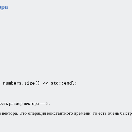
ора
< numbers.size() << std::endl;
 есть размер вектора — 5.
 вектора. Это операция константного времени, то есть очень быст