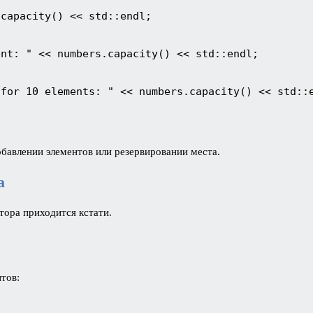
.capacity() << std::endl;
ent: " << numbers.capacity() << std::endl;
 for 10 elements: " << numbers.capacity() << std::
обавлении элементов или резервировании места.
а
тора приходится кстати.
тов: