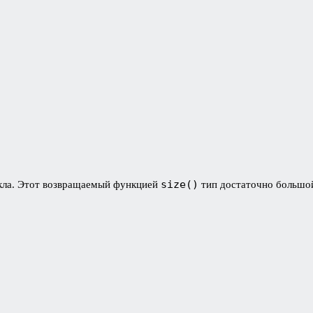
{
size()
кла. Этот возвращаемый функцией
тип достаточно большой