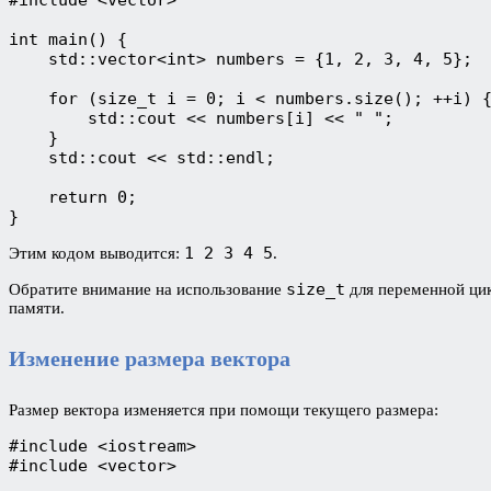
int main() {
    std::vector<int> numbers = {1, 2, 3, 4, 5};
    for (size_t i = 0; i < numbers.size(); ++i) 
        std::cout << numbers[i] << " ";
    }
    std::cout << std::endl;
    return 0;
}
1 2 3 4 5
Этим кодом выводится:
.
size_t
Обратите внимание на использование
для переменной ци
памяти.
Изменение размера вектора
Размер вектора изменяется при помощи текущего размера:
#include <iostream>
#include <vector>