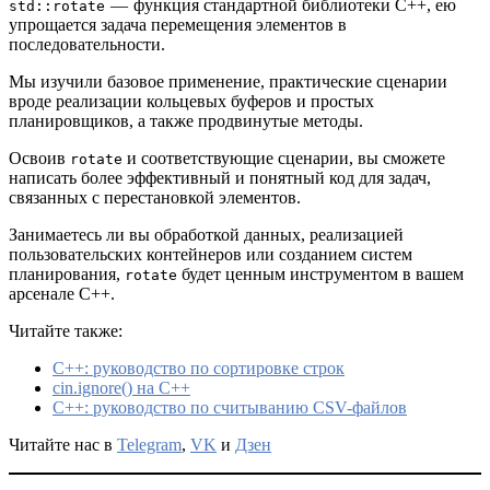
— функция стандартной библиотеки C++, ею
std::rotate
упрощается задача перемещения элементов в
последовательности.
Мы изучили базовое применение, практические сценарии
вроде реализации кольцевых буферов и простых
планировщиков, а также продвинутые методы.
Освоив
и соответствующие сценарии, вы сможете
rotate
написать более эффективный и понятный код для задач,
связанных с перестановкой элементов.
Занимаетесь ли вы обработкой данных, реализацией
пользовательских контейнеров или созданием систем
планирования,
будет ценным инструментом в вашем
rotate
арсенале C++.
Читайте также:
C++: руководство по сортировке строк
cin.ignore() на C++
C++: руководство по считыванию CSV-файлов
Читайте нас в
Telegram
,
VK
и
Дзен