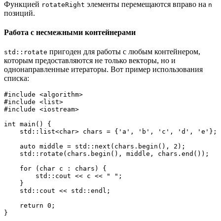
Функцией
элементы перемещаются вправо на
rotateRight
n
позиций.
Работа с несмежными контейнерами
пригоден для работы с любым контейнером,
std::rotate
которым предоставляются не только векторы, но и
однонаправленные итераторы. Вот пример использования
списка:
#include <algorithm>
#include <list>
#include <iostream>
int main() {
    std::list<char> chars = {'a', 'b', 'c', 'd', 'e'};
    auto middle = std::next(chars.begin(), 2);
    std::rotate(chars.begin(), middle, chars.end());
    for (char c : chars) {
        std::cout << c << " ";
    }
    std::cout << std::endl;
    return 0;
}