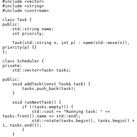
#include <vector>
#include <string>
#include <iostream>
class Task {
public:
    std::string name;
    int priority;
    Task(std::string n, int p) : name(std::move(n)), 
priority(p) {}
};
class Scheduler {
private:
    std::vector<Task> tasks;
public:
    void addTask(const Task& task) {
        tasks.push_back(task);
    }
    void runNextTask() {
        if (!tasks.empty()) {
            std::cout << "Running task: " << 
tasks.front().name << std::endl;
            std::rotate(tasks.begin(), tasks.begin() + 
1, tasks.end());
        }
    }