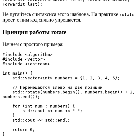
ForwardIt last);
Не пугайтесь синтаксиса этого шаблона. На практике
rotate
прост, с ним код сильно упрощается.
Принцип работы rotate
Начнем с простого примера:
#include <algorithm>
#include <vector>
#include <iostream>
int main() {
    std::vector<int> numbers = {1, 2, 3, 4, 5};
    // Перемещаются влево на две позиции
    std::rotate(numbers.begin(), numbers.begin() + 2, 
numbers.end());
    for (int num : numbers) {
        std::cout << num << " ";
    }
    std::cout << std::endl;
    return 0;
}