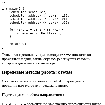
};
int main() {
    Scheduler scheduler;
    scheduler.addTask({"Task1", 1});
    scheduler.addTask({"Task2", 2});
    scheduler.addTask({"Task3", 3});
    for (int i = 0; i < 5; ++i) {
        scheduler.runNextTask();
    }
    return 0;
}
Этим планировщиком при помощи
циклически
rotate
проходятся задачи, таким образом реализуется базовый
алгоритм циклического перебора.
Передовые методы работы с rotate
От практического применения
переходим к
rotate
продвинутым методам и рекомендациям.
Перемещения в обоих направлениях
С
элементы по умолчанию перемещаются влево.
std::rotate