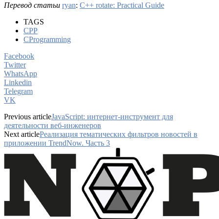
Перевод статьи
ryan
:
C++ rotate: Practical Guide
TAGS
CPP
CProgramming
Facebook
Twitter
WhatsApp
Linkedin
Telegram
VK
Previous article
JavaScript: интернет-инструмент для
деятельности веб-инженеров
Next article
Реализация тематических фильтров новостей в
приложении TrendNow. Часть 3