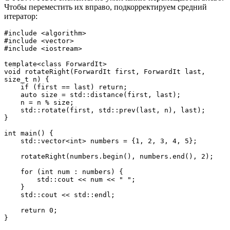
Чтобы переместить их вправо, подкорректируем средний
итератор:
#include <algorithm>
#include <vector>
#include <iostream>
template<class ForwardIt>
void rotateRight(ForwardIt first, ForwardIt last, 
size_t n) {
    if (first == last) return;
    auto size = std::distance(first, last);
    n = n % size;
    std::rotate(first, std::prev(last, n), last);
}
int main() {
    std::vector<int> numbers = {1, 2, 3, 4, 5};
    rotateRight(numbers.begin(), numbers.end(), 2);
    for (int num : numbers) {
        std::cout << num << " ";
    }
    std::cout << std::endl;
    return 0;
}