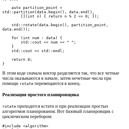
    auto partition_point = 
std::partition(data.begin(), data.end(), 
        [](int n) { return n % 2 == 0; });
    std::rotate(data.begin(), partition_point, 
data.end());
    for (int num : data) {
        std::cout << num << " ";
    }
    std::cout << std::endl;
    return 0;
}
В этом коде сначала вектор разделяется так, что все четные
числа оказываются в начале, затем нечетные числа при
помощи
перемещаются в конец.
rotate
Реализация простого планировщика
приходится кстати и при реализации простых
rotate
алгоритмов планирования. Вот базовый планировщик с
циклическим перебором:
#include <algorithm>