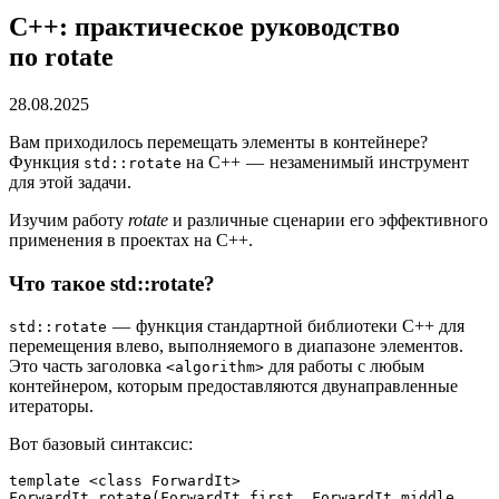
C++: практическое руководство
по rotate
28.08.2025
Вам приходилось перемещать элементы в контейнере?
Функция
на C++ — незаменимый инструмент
std::rotate
для этой задачи.
Изучим работу
rotate
и различные сценарии его эффективного
применения в проектах на C++.
Что такое std::rotate?
— функция стандартной библиотеки C++ для
std::rotate
перемещения влево, выполняемого в диапазоне элементов.
Это часть заголовка
для работы с любым
<algorithm>
контейнером, которым предоставляются двунаправленные
итераторы.
Вот базовый синтаксис:
template <class ForwardIt>
ForwardIt rotate(ForwardIt first, ForwardIt middle, 