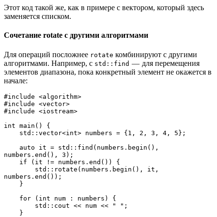
Этот код такой же, как в примере с вектором, который здесь
заменяется списком.
Сочетание rotate с другими алгоритмами
Для операций посложнее
комбинируют с другими
rotate
алгоритмами. Например, с
— для перемещения
std::find
элементов диапазона, пока конкретный элемент не окажется в
начале:
#include <algorithm>
#include <vector>
#include <iostream>
int main() {
    std::vector<int> numbers = {1, 2, 3, 4, 5};
    auto it = std::find(numbers.begin(), 
numbers.end(), 3);
    if (it != numbers.end()) {
        std::rotate(numbers.begin(), it, 
numbers.end());
    }
    for (int num : numbers) {
        std::cout << num << " ";
    }