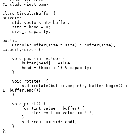
#include <iostream>
class CircularBuffer {
private:
    std::vector<int> buffer;
    size_t head = 0;
    size_t capacity;
public:
    CircularBuffer(size_t size) : buffer(size), 
capacity(size) {}
    void push(int value) {
        buffer[head] = value;
        head = (head + 1) % capacity;
    }
    void rotate() {
        std::rotate(buffer.begin(), buffer.begin() + 
1, buffer.end());
    }
    void print() {
        for (int value : buffer) {
            std::cout << value << " ";
        }
        std::cout << std::endl;
    }
};