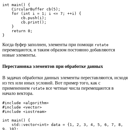
int main() {
    CircularBuffer cb(5);
    for (int i = 1; i <= 7; ++i) {
        cb.push(i);
        cb.print();
    }
    return 0;
}
Когда буфер заполнен, элементы при помощи
rotate
перемещаются, и таким образом постоянно добавляются
новые элементы.
Перестановка элементов при обработке данных
В задачах обработки данных элементы переставляются, исходя
из тех или иных условий. Вот пример того, как с
применением
все четные числа перемещаются в
rotate
начало вектора.
#include <algorithm>
#include <vector>
#include <iostream>
int main() {
    std::vector<int> data = {1, 2, 3, 4, 5, 6, 7, 8, 
9, 10};